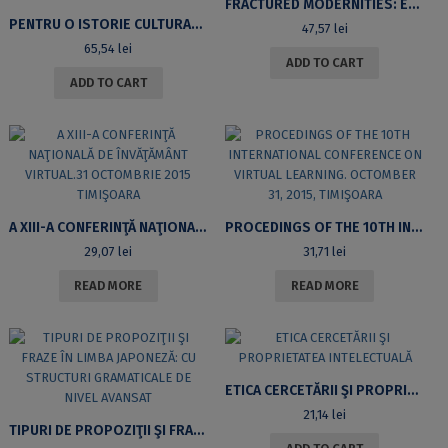
FRACTURED MODERNITIES: ELITES, ROMANIA AND EUROPE
PENTRU O ISTORIE CULTURALĂ A CĂRŢII ŞI A PRACTICILOR DE LECTURĂ
47,57
lei
65,54
lei
ADD TO CART
ADD TO CART
A XIII-A CONFERINŢĂ NAŢIONALĂ DE ÎNVĂŢĂMÂNT VIRTUAL.31 OCTOMBRIE 2015 TIMIŞOARA
PROCEDINGS OF THE 10TH INTERNATIONAL CONFERENCE ON VIRTUAL LEARNING. OCTOMBER 31, 2015, TIMIŞOARA
29,07
lei
31,71
lei
READ MORE
READ MORE
ETICA CERCETĂRII ŞI PROPRIETATEA INTELECTUALĂ
21,14
lei
TIPURI DE PROPOZIŢII ŞI FRAZE ÎN LIMBA JAPONEZĂ: CU STRUCTURI GRAMATICALE DE NIVEL AVANSAT