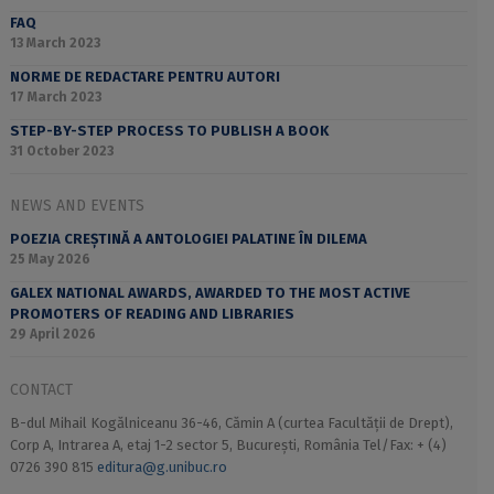
FAQ
13 March 2023
NORME DE REDACTARE PENTRU AUTORI
17 March 2023
STEP-BY-STEP PROCESS TO PUBLISH A BOOK
31 October 2023
NEWS AND EVENTS
POEZIA CREȘTINĂ A ANTOLOGIEI PALATINE ÎN DILEMA
25 May 2026
GALEX NATIONAL AWARDS, AWARDED TO THE MOST ACTIVE
PROMOTERS OF READING AND LIBRARIES
29 April 2026
CONTACT
B-dul Mihail Kogălniceanu 36-46, Cămin A (curtea Facultății de Drept),
Corp A, Intrarea A, etaj 1-2 sector 5, București, România Tel/Fax: + (4)
0726 390 815
editura@g.unibuc.ro