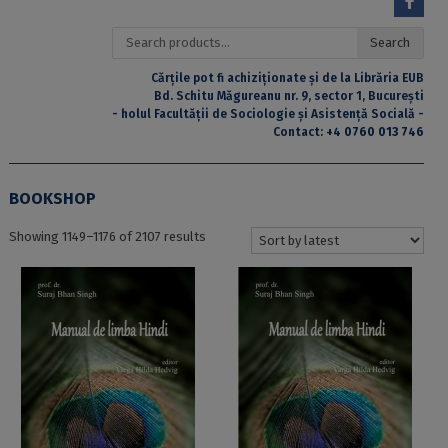
Search
Search
for:
Cărțile pot fi achiziționate și de la Librăria EUB
Bd. Schitu Măgureanu nr. 9, sector 1, București
- holul Facultății de Sociologie și Asistență Socială -
Contact:
+4 0760 013 746
BOOKSHOP
Sorted
Showing 1149–1176 of 2107 results
by
latest