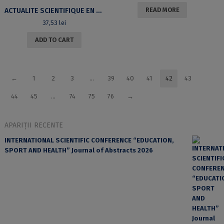
READ MORE
ACTUALITE SCIENTIFIQUE EN COMMUNICATION DES ORGANISATIONS: QUESTIONNER LES NOUVEAUX ENJEUX, PROBLEMATIQUES ET PRACTIQUES
37,53
lei
ADD TO CART
←
1
2
3
…
39
40
41
42
43
44
45
…
74
75
76
→
APARIȚII RECENTE
INTERNATIONAL SCIENTIFIC CONFERENCE “EDUCATION,
SPORT AND HEALTH” Journal of Abstracts 2026