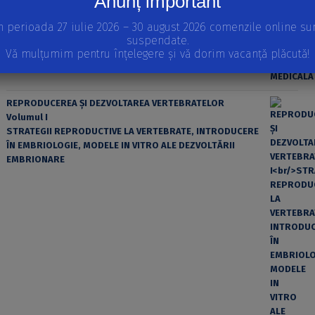
Anunț important
n perioada 27 iulie 2026 – 30 august 2026 comenzile online su
suspendate.
Vă mulțumim pentru înțelegere și vă dorim vacanță plăcută!
REPRODUCEREA ȘI DEZVOLTAREA VERTEBRATELOR
Volumul I
STRATEGII REPRODUCTIVE LA VERTEBRATE, INTRODUCERE
ÎN EMBRIOLOGIE, MODELE IN VITRO ALE DEZVOLTĂRII
EMBRIONARE