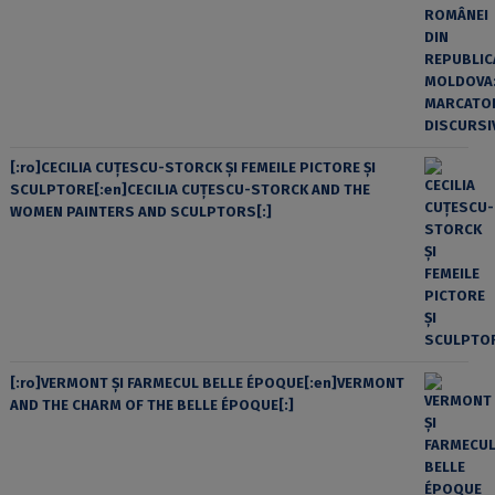
[:ro]CECILIA CUŢESCU-STORCK ŞI FEMEILE PICTORE ŞI
SCULPTORE[:en]CECILIA CUŢESCU-STORCK AND THE
WOMEN PAINTERS AND SCULPTORS[:]
[:ro]VERMONT ȘI FARMECUL BELLE ÉPOQUE[:en]VERMONT
AND THE CHARM OF THE BELLE ÉPOQUE[:]