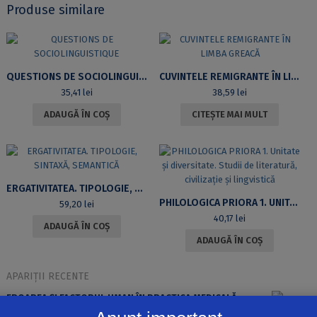
DE
Produse similare
LINGVISTICĂ
(București,
19‒
20
noiembrie
QUESTIONS DE SOCIOLINGUISTIQUE
CUVINTELE REMIGRANTE ÎN LIMBA GREACĂ
2021)
35,41
lei
38,59
lei
ADAUGĂ ÎN COȘ
CITEȘTE MAI MULT
ERGATIVITATEA. TIPOLOGIE, SINTAXĂ, SEMANTICĂ
PHILOLOGICA PRIORA 1. UNITATE ȘI DIVERSITATE. STUDII DE LITERATURĂ, CIVILIZAȚIE ȘI LINGVISTICĂ
59,20
lei
40,17
lei
ADAUGĂ ÎN COȘ
ADAUGĂ ÎN COȘ
APARIȚII RECENTE
EROAREA ȘI FACTORUL UMAN ÎN PRACTICA MEDICALĂ