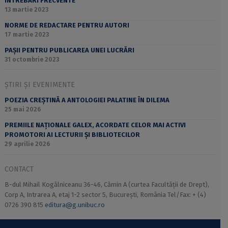
ÎNTREBĂRI FRECVENTE
13 martie 2023
NORME DE REDACTARE PENTRU AUTORI
17 martie 2023
PAȘII PENTRU PUBLICAREA UNEI LUCRĂRI
31 octombrie 2023
ȘTIRI ȘI EVENIMENTE
POEZIA CREȘTINĂ A ANTOLOGIEI PALATINE ÎN DILEMA
25 mai 2026
PREMIILE NAȚIONALE GALEX, ACORDATE CELOR MAI ACTIVI
PROMOTORI AI LECTURII ȘI BIBLIOTECILOR
29 aprilie 2026
CONTACT
B-dul Mihail Kogălniceanu 36-46, Cămin A (curtea Facultății de Drept),
Corp A, Intrarea A, etaj 1-2 sector 5, București, România Tel/Fax: + (4)
0726 390 815
editura@g.unibuc.ro