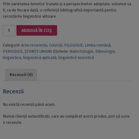
Prin varietatea temelor tratate și a perspectivelor adoptate, volumul va
fi, ca de fiecare dată, o referință bibliografică importantă pentru
cercetările lingvistice viitoare.
Cantitate
ADAUGĂ ÎN COȘ
ORIENTĂRI
ACTUALE
Categorii:
Acta recurenta
,
Colecții
,
FILOLOGIE
,
Limba română
,
ÎN
PERIODICE
,
ȘTIINȚE UMANE
Etichete:
dialectologie
,
Etimologie
,
LINGVISTICA
lingvistica
,
lingvistică aplicată
,
lingvistică teoretică
TEORETICĂ
ȘI
APLICATĂ.
Recenzii (0)
ACTELE
CELUI
DE-
Recenzii
AL
XXI-
Nu există recenzii până acum.
LEA
COLOCVIU
Numai clienții autentificați, care au cumpărat acest produs, pot să scrie
INTERNAȚIONAL
o recenzie.
AL
DEPARTAMENTULUI