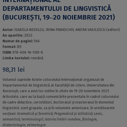
DEPARTAMENTULUI DE LINGVISTICĂ
(BUCUREȘTI, 19‒20 NOIEMBRIE 2021)
Autor:
ISABELA NEDELCU, IRINA PARASCHIV, ANDRA VASILESCU (editori)
An aparitie:
2022
Numar de pagini:
566
Format:
B5
ISBN:
978-606-16-1361-8
Limba textului:
română
98,31
lei
Volumul cuprinde Actele colocviului internațional organizat de
Departamentul de lingvistică al Facultății de Litere, Universitatea din
București, care a avut loc online în zilele de 19-20 noiembrie 2021.
Articolele, care au la bază comunicările prezentate în cadrul colocviului
de cadre didactice, cercetători, doctoranzi și masteranzi în domeniul
lingvisticii, sunt grupate, ca și în volumele anterioare, în următoarele
secțiuni:
Gramatică și fonetică; Pragmatică și stilistică; Lexic,
semantică, terminologii; Istoria limbii române, filologie,
dialectologie, etimologie
.