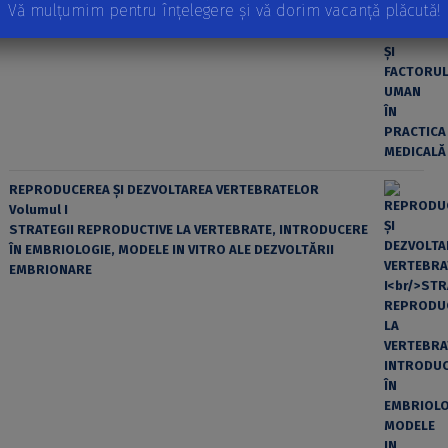
Vă mulțumim pentru înțelegere și vă dorim vacanță plăcută!
EROAREA ȘI FACTORUL UMAN ÎN PRACTICA MEDICALĂ
REPRODUCEREA ȘI DEZVOLTAREA VERTEBRATELOR
Volumul I
STRATEGII REPRODUCTIVE LA VERTEBRATE, INTRODUCERE
ÎN EMBRIOLOGIE, MODELE IN VITRO ALE DEZVOLTĂRII
EMBRIONARE