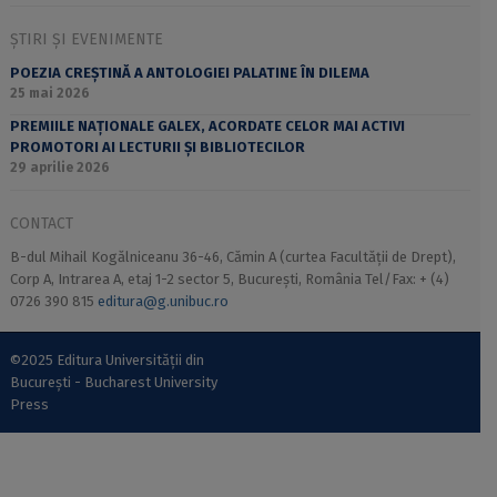
ȘTIRI ȘI EVENIMENTE
POEZIA CREȘTINĂ A ANTOLOGIEI PALATINE ÎN DILEMA
25 mai 2026
PREMIILE NAȚIONALE GALEX, ACORDATE CELOR MAI ACTIVI
PROMOTORI AI LECTURII ȘI BIBLIOTECILOR
29 aprilie 2026
CONTACT
B-dul Mihail Kogălniceanu 36-46, Cămin A (curtea Facultății de Drept),
Corp A, Intrarea A, etaj 1-2 sector 5, București, România Tel/Fax: + (4)
0726 390 815
editura@g.unibuc.ro
©2025 Editura Universității din
București - Bucharest University
Press