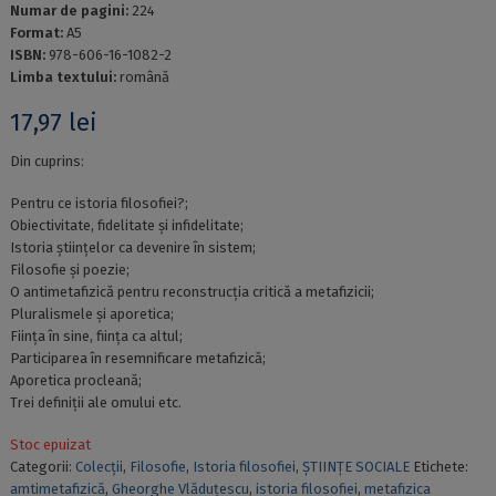
Numar de pagini:
224
Format:
A5
ISBN:
978-606-16-1082-2
Limba textului:
română
17,97
lei
Din cuprins:
Pentru ce istoria filosofiei?;
Obiectivitate, fidelitate și infidelitate;
Istoria științelor ca devenire în sistem;
Filosofie și poezie;
O antimetafizică pentru reconstrucția critică a metafizicii;
Pluralismele și aporetica;
Ființa în sine, ființa ca altul;
Participarea în resemnificare metafizică;
Aporetica procleană;
Trei definiții ale omului etc.
Stoc epuizat
Categorii:
Colecții
,
Filosofie
,
Istoria filosofiei
,
ȘTIINȚE SOCIALE
Etichete:
amtimetafizică
,
Gheorghe Vlăduţescu
,
istoria filosofiei
,
metafizica