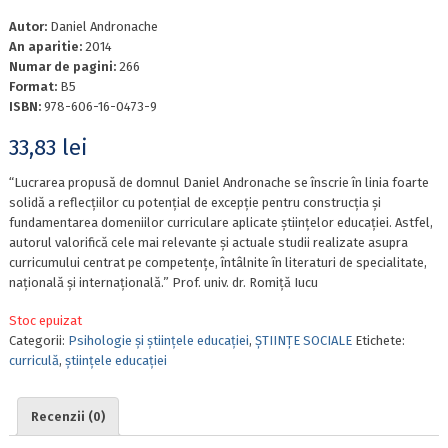
Autor:
Daniel Andronache
An aparitie:
2014
Numar de pagini:
266
Format:
B5
ISBN:
978-606-16-0473-9
33,83
lei
“Lucrarea propusă de domnul Daniel Andronache se înscrie în linia foarte
solidă a reflecţiilor cu potenţial de excepţie pentru construcţia şi
fundamentarea domeniilor curriculare aplicate ştiinţelor educaţiei. Astfel,
autorul valorifică cele mai relevante şi actuale studii realizate asupra
curricumului centrat pe competenţe, întâlnite în literaturi de specialitate,
naţională şi internaţională.” Prof. univ. dr. Romiţă Iucu
Stoc epuizat
Categorii:
Psihologie și științele educației
,
ȘTIINȚE SOCIALE
Etichete:
curriculă
,
ştiinţele educaţiei
Recenzii (0)