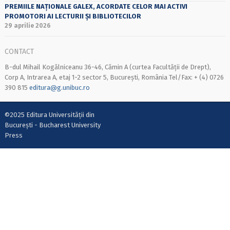
PREMIILE NAȚIONALE GALEX, ACORDATE CELOR MAI ACTIVI
PROMOTORI AI LECTURII ȘI BIBLIOTECILOR
29 aprilie 2026
CONTACT
B-dul Mihail Kogălniceanu 36-46, Cămin A (curtea Facultății de Drept),
Corp A, Intrarea A, etaj 1-2 sector 5, București, România Tel/Fax: + (4) 0726
390 815
editura@g.unibuc.ro
©2025 Editura Universității din
București - Bucharest University
Press