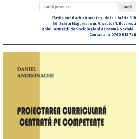
Caută
Caută
după:
Cărțile pot fi achiziționate și de la Librăria EUB
Bd. Schitu Măgureanu nr. 9, sector 1, București
- holul Facultății de Sociologie și Asistență Socială -
Contact:
+4 0760 013 746