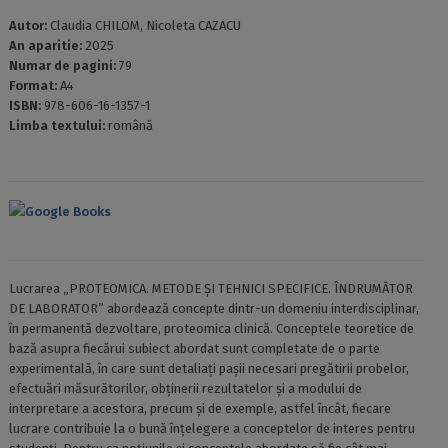
Autor:
Claudia CHILOM, Nicoleta CAZACU
An aparitie:
2025
Numar de pagini:
79
Format:
A4
ISBN:
978-606-16-1357-1
Limba textului:
română
Google Books
Lucrarea „PROTEOMICA. METODE ŞI TEHNICI SPECIFICE. ÎNDRUMĂTOR
DE LABORATOR” abordează concepte dintr-un domeniu interdisciplinar,
în permanentă dezvoltare, proteomica clinică. Conceptele teoretice de
bază asupra fiecărui subiect abordat sunt completate de o parte
experimentală, în care sunt detaliați pașii necesari pregătirii probelor,
efectuări măsurătorilor, obținerii rezultatelor și a modului de
interpretare a acestora, precum și de exemple, astfel încât, fiecare
lucrare contribuie la o bună înțelegere a conceptelor de interes pentru