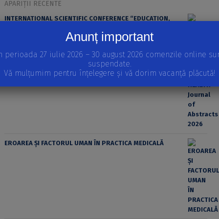
APARIȚII RECENTE
INTERNATIONAL SCIENTIFIC CONFERENCE “EDUCATION,
SPORT AND HEALTH” Journal of Abstracts 2026
Anunț important
n perioada 27 iulie 2026 – 30 august 2026 comenzile online su
suspendate.
Vă mulțumim pentru înțelegere și vă dorim vacanță plăcută!
EROAREA ȘI FACTORUL UMAN ÎN PRACTICA MEDICALĂ