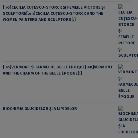
[:ro]CECILIA CUŢESCU-STORCK ŞI FEMEILE PICTORE ŞI
SCULPTORE[:en]CECILIA CUŢESCU-STORCK AND THE
WOMEN PAINTERS AND SCULPTORS[:]
[:ro]VERMONT ȘI FARMECUL BELLE ÉPOQUE[:en]VERMONT
AND THE CHARM OF THE BELLE ÉPOQUE[:]
BIOCHIMIA GLUCIDELOR ȘI A LIPIDELOR