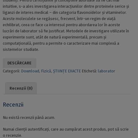
studenți. Pentru ca noțiunile și conceptele abordate să fie cât mai
intuitive, s-a ales investigarea interacțiunilor dintre proteinele serice și
liganzi de interes medical – din categoria flavonoidelor și vitaminelor.
Aceste moleculele se regăsesc, frecvent, într-un regim de viață
echilibrat, ceea ce face ca interesul pentru abordarea lor în aceste
lucrări de laborator să fie justificat. Metodele de investigare utilizate în
experimente sunt, atât de natură experimentală, precum și
computațională, pentru a permite o caracterizare mai complexă a
sistemelor studiate.
DESCĂRCARE
Categorii:
Download
,
Fizică
,
ȘTIINȚE EXACTE
Etichetă:
laborator
Recenzii (0)
Recenzii
Nu există recenzii până acum.
Numai clienții autentificați, care au cumpărat acest produs, pot să scrie
o recenzie.