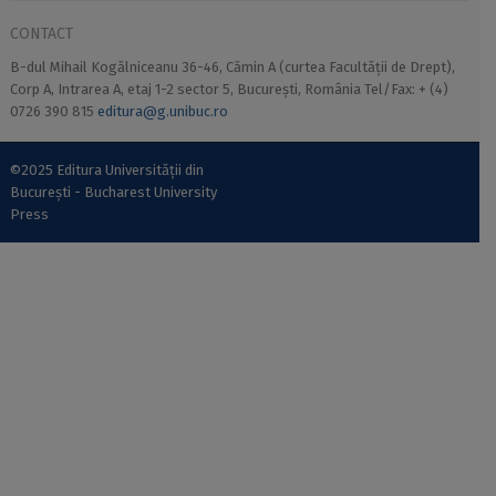
CONTACT
B-dul Mihail Kogălniceanu 36-46, Cămin A (curtea Facultății de Drept),
Corp A, Intrarea A, etaj 1-2 sector 5, București, România Tel/Fax: + (4)
0726 390 815
editura@g.unibuc.ro
©2025 Editura Universității din
București - Bucharest University
Press