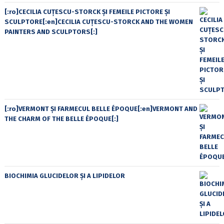
[:ro]CECILIA CUŢESCU-STORCK ŞI FEMEILE PICTORE ŞI
SCULPTORE[:en]CECILIA CUŢESCU-STORCK AND THE WOMEN
PAINTERS AND SCULPTORS[:]
[:ro]VERMONT ȘI FARMECUL BELLE ÉPOQUE[:en]VERMONT AND
THE CHARM OF THE BELLE ÉPOQUE[:]
BIOCHIMIA GLUCIDELOR ȘI A LIPIDELOR