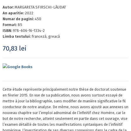
Autor:
MARGARETA SFIRSCHI-LĂUDAT
An aparitie:
2022
Numar de pagini:
450
Format:
B5
ISBN:
978-606-16-1334-2
Limba textului:
franceză, greacă
70,83
lei
Google Books
Cette étude représente principalement notre thèse de doctorat soutenue
en février 2015. En vue de sa publication, nous avons surtout essayé de
mettre à jour la bibliographie, sans modifier de manière significative le fil
conducteur de notre analyse. De même, nous avons ajouté aux annexes un
nouveau chapitre sur l’emploi adnominal de l’infinitif chez Homère, car le
but de notre recherche, atteint seulement en partie dans cet ouvrage, vise
l’examen détaillé de toutes les manifestations syntaxiques de l’infinitif
homérique, l’investigation de ses diverses connexions dans le cadre de la