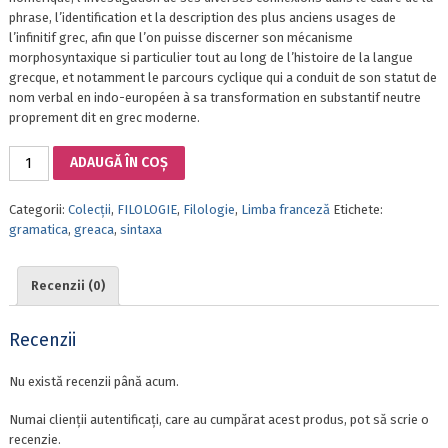
phrase, l’identification et la description des plus anciens usages de
l’infinitif grec, afin que l’on puisse discerner son mécanisme
morphosyntaxique si particulier tout au long de l’histoire de la langue
grecque, et notamment le parcours cyclique qui a conduit de son statut de
nom verbal en indo-européen à sa transformation en substantif neutre
proprement dit en grec moderne.
Cantitate
ADAUGĂ ÎN COȘ
RECHERCHES
SUR
Categorii:
Colecții
,
FILOLOGIE
,
Filologie
,
Limba franceză
Etichete:
L’INFINITIF
gramatica
,
greaca
,
sintaxa
ET
LA
PROPOSITION
Recenzii (0)
INFINITIVE
EN
GREC
Recenzii
HOMÉRIQUE,
VOL
Nu există recenzii până acum.
II,
ANNEXES
Numai clienții autentificați, care au cumpărat acest produs, pot să scrie o
recenzie.