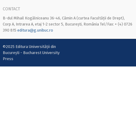
CONTACT
B-dul Mihail Kogălniceanu 36-46, Cămin A (curtea Facultății de Drept),
Corp A, Intrarea A, etaj 1-2 sector 5, București, România Tel/Fax: + (4) 0726
390 815
editura@g.unibuc.ro
©2025 Editura Universității din
București - Bucharest University
Press