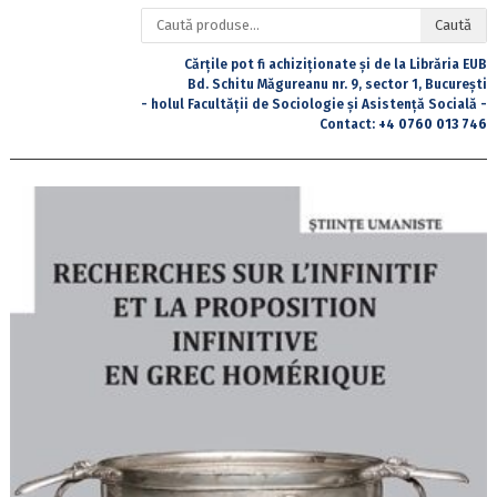
Caută
Caută
după:
Cărțile pot fi achiziționate și de la Librăria EUB
Bd. Schitu Măgureanu nr. 9, sector 1, București
- holul Facultății de Sociologie și Asistență Socială -
Contact:
+4 0760 013 746