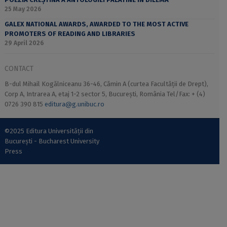
25 May 2026
GALEX NATIONAL AWARDS, AWARDED TO THE MOST ACTIVE
PROMOTERS OF READING AND LIBRARIES
29 April 2026
CONTACT
B-dul Mihail Kogălniceanu 36-46, Cămin A (curtea Facultății de Drept),
Corp A, Intrarea A, etaj 1-2 sector 5, București, România Tel/Fax: + (4)
0726 390 815
editura@g.unibuc.ro
©2025 Editura Universității din
București - Bucharest University
Press