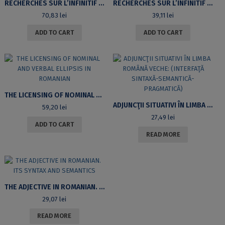
RECHERCHES SUR L’INFINITIF ET LA PROPOSITION INFINITIVE EN GREC HOMÉRIQUE, VOL II, ANNEXES
RECHERCHES SUR L’INFINITIF ET LA PROPOSITION INFINITIVE EN GREC HOMÉRIQUE, VOL I
70,83
lei
39,11
lei
ADD TO CART
ADD TO CART
THE LICENSING OF NOMINAL AND VERBAL ELLIPSIS IN ROMANIAN
ADJUNCŢII SITUATIVI ÎN LIMBA ROMÂNĂ VECHE: (INTERFAŢĂ SINTAXĂ-SEMANTICĂ-PRAGMATICĂ)
59,20
lei
27,49
lei
ADD TO CART
READ MORE
THE ADJECTIVE IN ROMANIAN. ITS SYNTAX AND SEMANTICS
29,07
lei
READ MORE