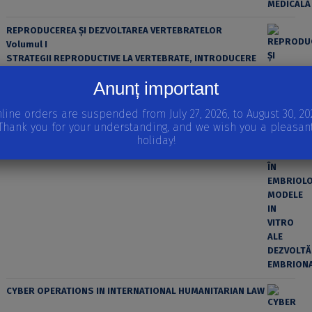
REPRODUCEREA ȘI DEZVOLTAREA VERTEBRATELOR
Volumul I
STRATEGII REPRODUCTIVE LA VERTEBRATE, INTRODUCERE
ÎN EMBRIOLOGIE, MODELE IN VITRO ALE DEZVOLTĂRII
Anunț important
EMBRIONARE
line orders are suspended from July 27, 2026, to August 30, 20
Thank you for your understanding, and we wish you a pleasan
holiday!
CYBER OPERATIONS IN INTERNATIONAL HUMANITARIAN LAW