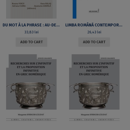
DU MOT À LA PHRASE : AU-DELÀ DU SENS CONVENTIONNEL
LIMBA ROMÂNĂ CONTEMPORANĂGHID TEORETIC ȘI APLICATIV DESTINAT ACTUALELOR ȘI VIITOARELOR CADRE DIDACTICE DIN ÎNVĂȚĂMÂNTUL PREȘCOLAR ȘI PRIMAR
33,83
lei
26,43
lei
ADD TO CART
ADD TO CART