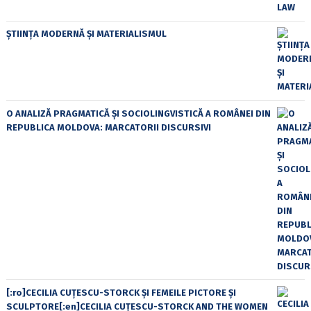
ȘTIINȚA MODERNĂ ȘI MATERIALISMUL
O ANALIZĂ PRAGMATICĂ ȘI SOCIOLINGVISTICĂ A ROMÂNEI DIN
REPUBLICA MOLDOVA: MARCATORII DISCURSIVI
[:ro]CECILIA CUŢESCU-STORCK ŞI FEMEILE PICTORE ŞI
SCULPTORE[:en]CECILIA CUŢESCU-STORCK AND THE WOMEN