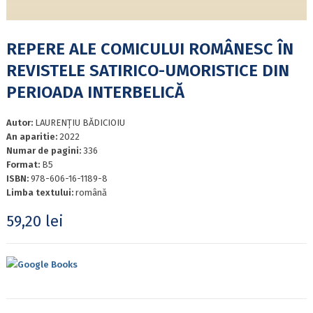
REPERE ALE COMICULUI ROMÂNESC ÎN
REVISTELE SATIRICO-UMORISTICE DIN
PERIOADA INTERBELICĂ
Autor:
LAURENȚIU BĂDICIOIU
An aparitie:
2022
Numar de pagini:
336
Format:
B5
ISBN:
978-606-16-1189-8
Limba textului:
română
59,20
lei
Google Books