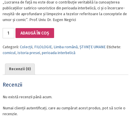
„Lucrarea de față nu este doar o contribuție veritabilă la cunoașterea
publicațiilor satirico-unoristice din perioada interbelică, ci și o încercare-
reușită-de aprofundare și limpezire a tezelor referitoare la conceptele de
umor și comic”. Prof. Univ. Dr. Eugen Negrici
Cantitate
ADAUGĂ ÎN COȘ
REPERE
ALE
Categorii:
Colecții
,
FILOLOGIE
,
Limba română
,
ȘTIINȚE UMANE
Etichete:
COMICULUI
comicul
,
istoria presei
,
perioada interbelică
ROMÂNESC
ÎN
REVISTELE
Recenzii (0)
SATIRICO-
UMORISTICE
DIN
Recenzii
PERIOADA
INTERBELICĂ
Nu există recenzii până acum.
Numai clienții autentificați, care au cumpărat acest produs, pot să scrie o
recenzie.