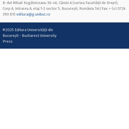
B-dul Mihail Kogălniceanu 36-46, Cămin A (curtea Facultății de Drept),
Corp A, Intrarea A, etaj 1-2 sector 5, București, România Tel/Fax: + (4) 0726
390 815
editura@g.unibuc.ro
©2025 Editura Universității din
București - Bucharest University
Press