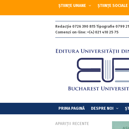
ȘTIINȚE UMANE
ȘTIINȚE SOCIALE
Redacție 0726 390 815 Tipografie 0799 21
Comenzi on-line: +(4) 021 410 25 75
PRIMA PAGINĂ
DESPRE NOI
ȘT
APARIȚII RECENTE