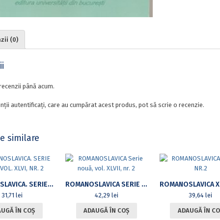
ii (0)
i
recenzii până acum.
nții autentificați, care au cumpărat acest produs, pot să scrie o recenzie.
e similare
ROMANOSLAVICA. SERIE NOUĂ, VOL. XLVI, NR. 2
ROMANOSLAVICA SERIE NOUĂ, VOL. XLVII, NR. 2
31,71
lei
42,29
lei
39,64
lei
UGĂ ÎN COȘ
ADAUGĂ ÎN COȘ
ADAUGĂ ÎN CO