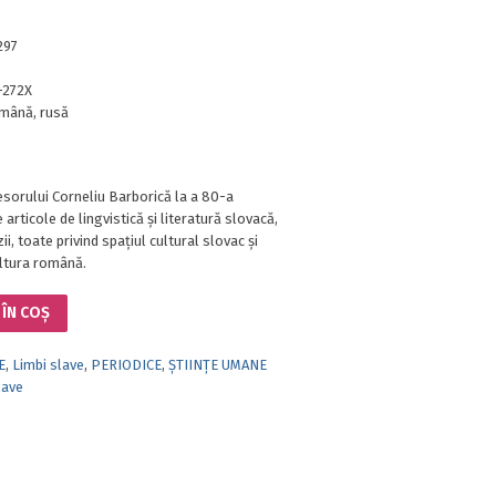
297
-272X
mână, rusă
sorului Corneliu Barborică la a 80-a
 articole de lingvistică și literatură slovacă,
ii, toate privind spațiul cultural slovac și
ultura română.
ÎN COȘ
E
,
Limbi slave
,
PERIODICE
,
ȘTIINȚE UMANE
lave