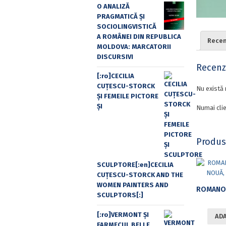
O ANALIZĂ
PRAGMATICĂ ȘI
SOCIOLINGVISTICĂ
A ROMÂNEI DIN REPUBLICA
Recenz
MOLDOVA: MARCATORII
DISCURSIVI
Recenzi
[:ro]CECILIA
CUŢESCU-STORCK
Nu există 
ŞI FEMEILE PICTORE
ŞI
Numai clie
Produs
SCULPTORE[:en]CECILIA
CUŢESCU-STORCK AND THE
WOMEN PAINTERS AND
SCULPTORS[:]
[:ro]VERMONT ȘI
ADA
FARMECUL BELLE