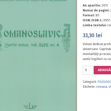
An aparitie:
2011
Numar de pagini:
Format:
B5
ISSN; ISSN-L:
0557
Limba textului:
ro
33,30
lei
Volum dedicat profe
aniversare. Cuprinde
mentalități și recenz
unele legături cu c
Cantitate
ADAUGĂ 
ROMANOSLAVICA,
VOL.
Categorii:
FILOLOGI
XLVII,
Etichete:
romana
,
s
NR.
4