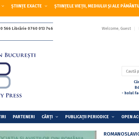
ȘTIINȚE EXACTE
ȘTIINȚELE VIEȚII, MEDIULUI ȘI ALE PĂMÂNT
Welcome, Guest
0 566 Librărie 0760 013 746
Caută
după:
Căr
Bd
- holul F
IRI
PARTENERI
CĂRȚI
PUBLICAȚII PERIODICE
OPEN AC
ROMANOSLAVICA,