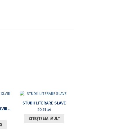
STUDII LITERARE SLAVE
ROMANOSLAVICA XLVIII NR.2
20,61
lei
CITEȘTE MAI MULT
Ș