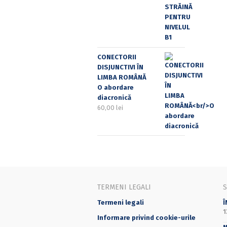
CONECTORII
DISJUNCTIVI ÎN
LIMBA ROMÂNĂ
O abordare
diacronică
60,00
lei
TERMENI LEGALI
Termeni legali
Î
1
Informare privind cookie-urile