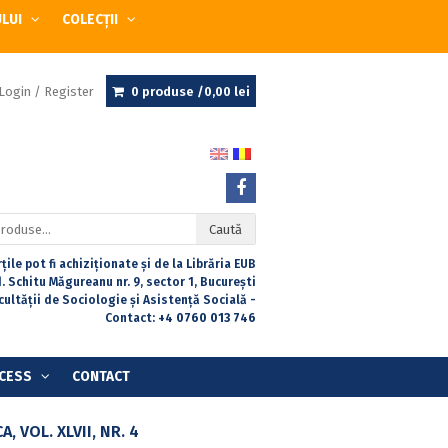
ULUI
COLECȚII
Login / Register
0 produse /
0,00
lei
Caută
țile pot fi achiziționate și de la Librăria EUB
. Schitu Măgureanu nr. 9, sector 1, București
acultății de Sociologie și Asistență Socială -
Contact:
+4 0760 013 746
CESS
CONTACT
 VOL. XLVII, NR. 4