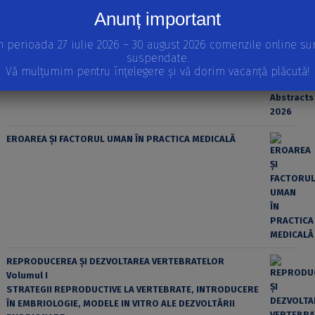
Anunț important
n perioada 27 iulie 2026 – 30 august 2026 comenzile online su
suspendate.
Vă mulțumim pentru înțelegere și vă dorim vacanță plăcută!
EROAREA ȘI FACTORUL UMAN ÎN PRACTICA MEDICALĂ
REPRODUCEREA ȘI DEZVOLTAREA VERTEBRATELOR
Volumul I
STRATEGII REPRODUCTIVE LA VERTEBRATE, INTRODUCERE
ÎN EMBRIOLOGIE, MODELE IN VITRO ALE DEZVOLTĂRII