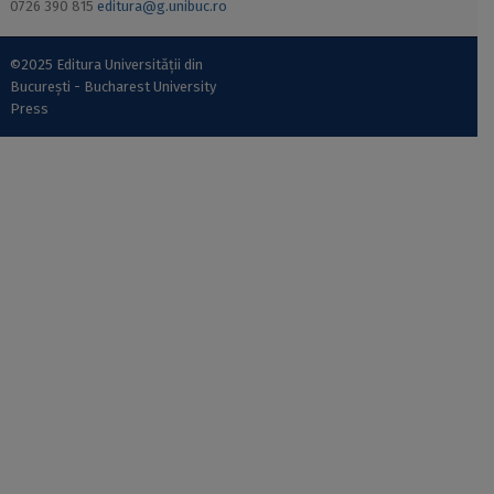
0726 390 815
editura@g.unibuc.ro
©2025 Editura Universității din
București - Bucharest University
Press