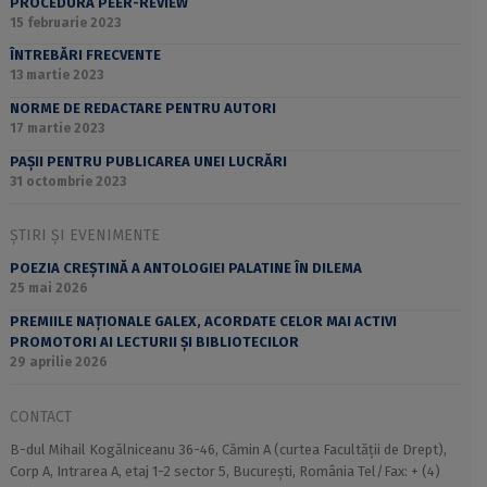
PROCEDURA PEER-REVIEW
15 februarie 2023
ÎNTREBĂRI FRECVENTE
13 martie 2023
NORME DE REDACTARE PENTRU AUTORI
17 martie 2023
PAȘII PENTRU PUBLICAREA UNEI LUCRĂRI
31 octombrie 2023
ȘTIRI ȘI EVENIMENTE
POEZIA CREȘTINĂ A ANTOLOGIEI PALATINE ÎN DILEMA
25 mai 2026
PREMIILE NAȚIONALE GALEX, ACORDATE CELOR MAI ACTIVI
PROMOTORI AI LECTURII ȘI BIBLIOTECILOR
29 aprilie 2026
CONTACT
B-dul Mihail Kogălniceanu 36-46, Cămin A (curtea Facultății de Drept),
Corp A, Intrarea A, etaj 1-2 sector 5, București, România Tel/Fax: + (4)