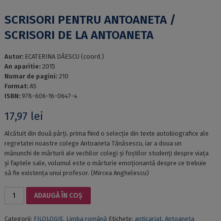
SCRISORI PENTRU ANTOANETA /
SCRISORI DE LA ANTOANETA
Autor:
ECATERINA DĂESCU (coord.)
An aparitie:
2015
Numar de pagini:
210
Format:
A5
ISBN:
978-606-16-0647-4
17,97
lei
Alcătuit din două părţi, prima fiind o selecţie din texte autobiografice ale
regretatei noastre colege Antoaneta Tănăsescu, iar a doua un
mănunchi de mărturii ale vechilor colegi şi foştilor studenţi despre viaţa
şi faptele sale, volumul este o mărturie emoţionantă despre ce trebuie
să fie existenţa unui profesor. (Mircea Anghelescu)
Cantitate
ADAUGĂ ÎN COȘ
SCRISORI
PENTRU
Categorii:
FILOLOGIE
,
Limba română
Etichete:
anticariat
,
Antoaneta
ANTOANETA