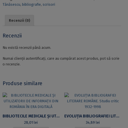
Tănăsescu
,
bibliografie
,
scrisori
/
SCRISORI
DE
Recenzii (0)
LA
ANTOANETA
Recenzii
Nu există recenzii până acum.
Numai clienții autentificați, care au cumpărat acest produs, pot să scrie
o recenzie.
Produse similare
BIBLIOTECILE MEDICALE ȘI UTILIZATORII DE INFORMAȚII DIN ROMÂNIA ÎN ERA DIGITALĂ
EVOLUȚIA BIBLIOGRAFIEI LITERARE ROMÂNE. STUDIU CRITIC 1932-1998
28,01
lei
34,89
lei