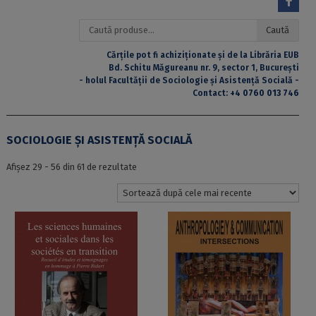
Caută
Caută
după:
Cărțile pot fi achiziționate și de la Librăria EUB
Bd. Schitu Măgureanu nr. 9, sector 1, București
- holul Facultății de Sociologie și Asistență Socială -
Contact:
+4 0760 013 746
SOCIOLOGIE ȘI ASISTENȚĂ SOCIALĂ
Sortat
Afișez 29 - 56 din 61 de rezultate
după
cele
mai
recente