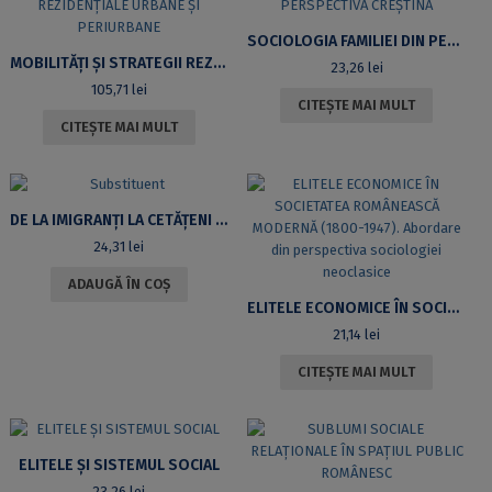
SOCIOLOGIA FAMILIEI DIN PERSPECTIVĂ CREȘTINĂ
MOBILITĂȚI ȘI STRATEGII REZIDENȚIALE URBANE ȘI PERIURBANE
23,26
lei
105,71
lei
CITEȘTE MAI MULT
CITEȘTE MAI MULT
DE LA IMIGRANȚI LA CETĂȚENI ROMÂNI: EXPERIENȚE ALE INTEGRĂRII ȘI MOTIVAȚII PENTRU OBȚINEREA CETĂȚENIEI
24,31
lei
ADAUGĂ ÎN COȘ
ELITELE ECONOMICE ÎN SOCIETATEA ROMÂNEASCĂ MODERNĂ (1800-1947). ABORDARE DIN PERSPECTIVA SOCIOLOGIEI NEOCLASICE
21,14
lei
CITEȘTE MAI MULT
ELITELE ȘI SISTEMUL SOCIAL
23,26
lei