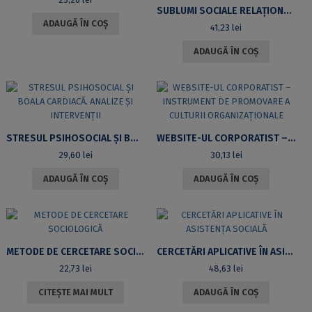
SUBLUMI SOCIALE RELAȚIONALE ÎN SPAȚIUL PUBLIC ROMÂNESC
ADAUGĂ ÎN COȘ
41,23
lei
ADAUGĂ ÎN COȘ
STRESUL PSIHOSOCIAL ȘI BOALA CARDIACĂ. ANALIZE ȘI INTERVENȚII
WEBSITE-UL CORPORATIST – INSTRUMENT DE PROMOVARE A CULTURII ORGANIZAȚIONALE
29,60
lei
30,13
lei
ADAUGĂ ÎN COȘ
ADAUGĂ ÎN COȘ
METODE DE CERCETARE SOCIOLOGICĂ
CERCETĂRI APLICATIVE ÎN ASISTENȚA SOCIALĂ
22,73
lei
48,63
lei
CITEȘTE MAI MULT
ADAUGĂ ÎN COȘ