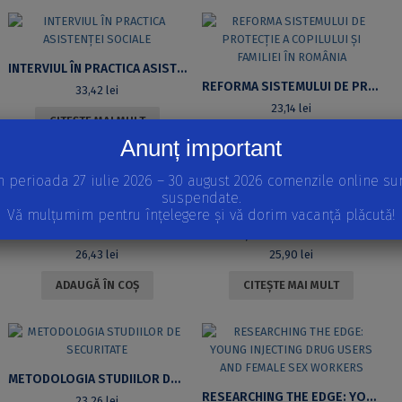
INTERVIUL ÎN PRACTICA ASISTENȚEI SOCIALE
REFORMA SISTEMULUI DE PROTECȚIE A COPILULUI ȘI FAMILIEI ÎN ROMÂNIA
33,42
lei
23,14
lei
CITEȘTE MAI MULT
ADAUGĂ ÎN COȘ
Anunț important
n perioada 27 iulie 2026 – 30 august 2026 comenzile online su
suspendate.
Vă mulțumim pentru înțelegere și vă dorim vacanță plăcută!
INTRODUCERE ÎN SOCIOLOGIA POLITICĂ
LIMBAJ ȘI COMUNICARE ÎN SOCIETATE
26,43
lei
25,90
lei
ADAUGĂ ÎN COȘ
CITEȘTE MAI MULT
METODOLOGIA STUDIILOR DE SECURITATE
RESEARCHING THE EDGE: YOUNG INJECTING DRUG USERS AND FEMALE SEX WORKERS
23,26
lei