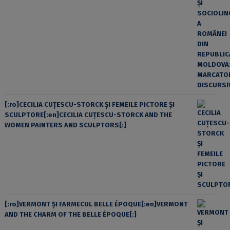
[:ro]CECILIA CUŢESCU-STORCK ŞI FEMEILE PICTORE ŞI
SCULPTORE[:en]CECILIA CUŢESCU-STORCK AND THE
WOMEN PAINTERS AND SCULPTORS[:]
[:ro]VERMONT ȘI FARMECUL BELLE ÉPOQUE[:en]VERMONT
AND THE CHARM OF THE BELLE ÉPOQUE[:]