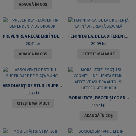
ADAUGĂ ÎN COȘ
PREVENIREA RECĂDERII ÎN DEPENDENŢA DE DROGURI
FEMINITATEA. DE LA DIFERENȚĂ LA IN/DIFERENȚĂ SEXUALĂ
20,61
lei
20,09
lei
ADAUGĂ ÎN COȘ
CITEȘTE MAI MULT
ABSOLVENȚI DE STUDII SUPERIOARE PE PIAȚA MUNCII
33,83
lei
MORALITATE, EMOȚII ȘI COGNIȚII: INFLUENȚA STĂRII AFECTIVE ASUPRA AUTO- ȘI HETERO-ATRIBUIRII
CITEȘTE MAI MULT
17,97
lei
ADAUGĂ ÎN COȘ