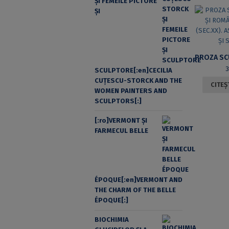
ŞI FEMEILE PICTORE
ŞI
SCULPTORE[:en]CECILIA
CUŢESCU-STORCK AND THE
CITEȘ
WOMEN PAINTERS AND
SCULPTORS[:]
[:ro]VERMONT ȘI
FARMECUL BELLE
ÉPOQUE[:en]VERMONT AND
THE CHARM OF THE BELLE
ÉPOQUE[:]
BIOCHIMIA