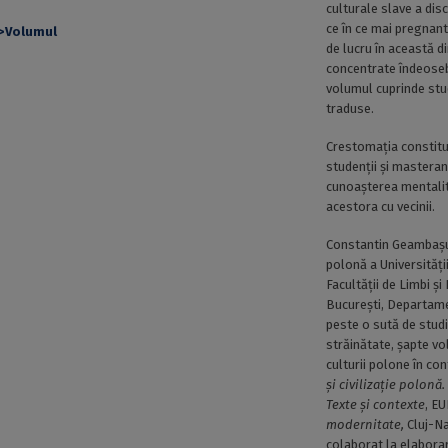
culturale slave a dis
ce în ce mai pregnan
de lucru în această di
concentrate îndeoseb
volumul cuprinde stud
traduse.
Crestomaţia constitui
studenţii şi masteranzi
cunoaşterea mentalităţ
acestora cu vecinii.
Constantin Geambaşu 
polonă a Universităţii
Facultăţii de Limbi şi 
Bucureşti, Departamen
peste o sută de studii
străinătate, şapte vo
culturii polone în co
şi civilizaţie polonă.
Texte şi contexte
, E
modernitate,
Cluj-Na
colaborat la elabor