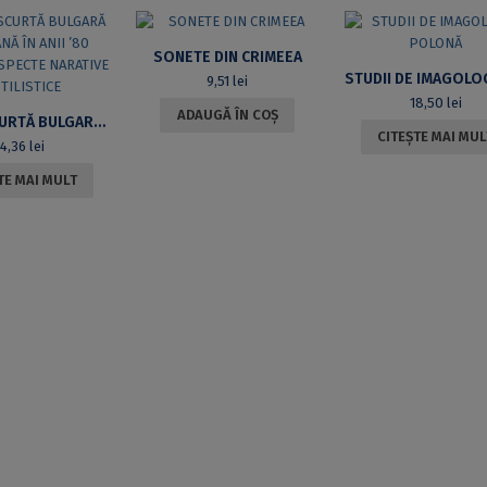
SONETE DIN CRIMEEA
9,51
lei
18,50
lei
ADAUGĂ ÎN COȘ
PROZA SCURTĂ BULGARĂ ȘI ROMÂNĂ ÎN ANII ’80 (SEC.XX). ASPECTE NARATIVE ȘI STILISTICE
CITEȘTE MAI MUL
34,36
lei
TE MAI MULT