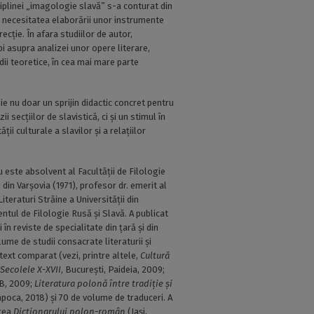
ciplinei „imagologie slavă” s-a conturat din
t necesitatea elaborării unor instrumente
recţie. În afara studiilor de autor,
i asupra analizei unor opere literare,
ii teoretice, în cea mai mare parte
e nu doar un sprijin didactic concret pentru
i secţiilor de slavistică, ci şi un stimul în
ii culturale a slavilor şi a relaţiilor
este absolvent al Facultăţii de Filologie
 din Varşovia (1971), profesor dr. emerit al
Literaturi Străine a Universităţii din
tul de Filologie Rusă şi Slavă. A publicat
 în reviste de specialitate din ţară şi din
lume de studii consacrate literaturii şi
ntext comparat (vezi, printre altele,
Cultură
 Secolele X-XVII
, Bucureşti, Paideia, 2009;
UB, 2009;
Literatura polonă între tradiţie şi
poca, 2018) și 70 de volume de traduceri. A
area
Dicţionarului polon-român
(Iaşi,