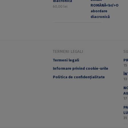
diacronică
60,00
lei
TERMENI LEGALI
S
Termeni legali
PR
15
Informare privind cookie-urile
ÎN
Politica de confidențialitate
13
NO
A
17
PA
LU
31