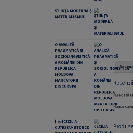
ȘTIINȚA MODERNĂ ȘI
MATERIALISMUL
O ANALIZĂ
PRAGMATICĂ ȘI
SOCIOLINGVISTICĂ
A ROMÂNEI DIN
Recenzi
REPUBLICA
MOLDOVA:
MARCATORII
Recenzi
DISCURSIVI
Nu există r
Numai clien
[:ro]CECILIA
Produse
CUŢESCU-STORCK