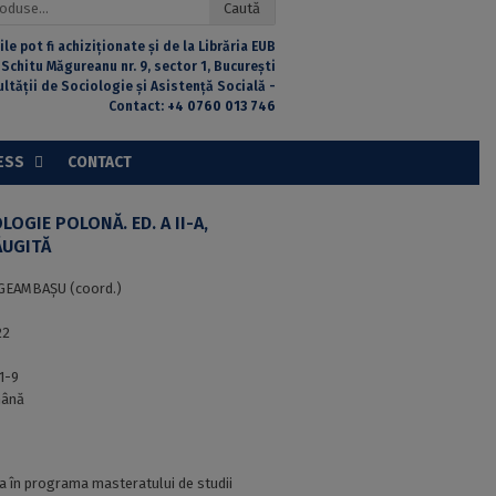
Caută
ile pot fi achiziționate și de la Librăria EUB
 Schitu Măgureanu nr. 9, sector 1, București
ultății de Sociologie și Asistență Socială -
Contact:
+4 0760 013 746
ESS
CONTACT
LOGIE POLONĂ. ED. A II-A,
ĂUGITĂ
GEAMBAŞU (coord.)
22
1-9
ână
a în programa masteratului de studii