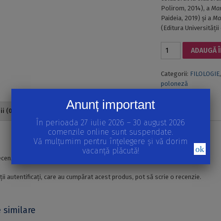
Polirom, 2014), a
Mar
Paideia, 2019) şi a
Ma
(Editura Universităţii
Cantitate
ADAUGĂ Î
STUDII
DE
Categorii:
FILOLOGIE
IMAGOLOGIE
poloneză
POLONĂ.
ED.
Anunț important
A
i (0)
II-
În perioada 27 iulie 2026 – 30 august 2026
A,
comenzile online sunt suspendate.
REVIZUITĂ
i
Vă mulțumim pentru înțelegere și vă dorim
ȘI
ok
vacanță plăcută!
ADĂUGITĂ
ecenzii până acum.
ții autentificați, care au cumpărat acest produs, pot să scrie o recenzie.
 similare