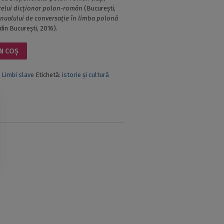
elui dicţionar polon-român
(Bucureşti,
nualului de conversaţie în limba polonă
 din Bucureşti, 2016).
N COȘ
,
Limbi slave
Etichetă:
istorie și cultură