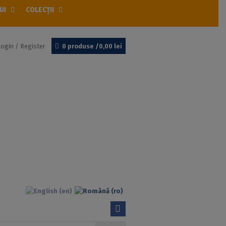
UI
COLECȚII
Login / Register
0 produse /
0,00
lei