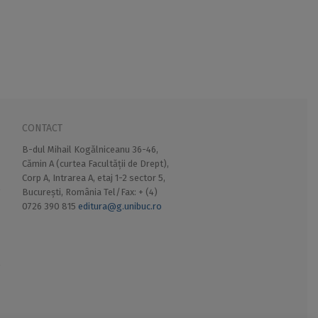
CONTACT
B-dul Mihail Kogălniceanu 36-46,
Cămin A (curtea Facultății de Drept),
Corp A, Intrarea A, etaj 1-2 sector 5,
București, România Tel/Fax: + (4)
0726 390 815
editura@g.unibuc.ro