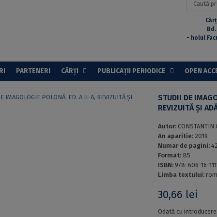
după:
Cărț
Bd.
- holul Fac
RI
PARTENERI
CĂRȚI
PUBLICAȚII PERIODICE
OPEN ACC
STUDII DE IMAGO
REVIZUITĂ ȘI AD
Autor:
CONSTANTIN 
An aparitie:
2019
Numar de pagini:
4
Format:
B5
ISBN:
978-606-16-111
Limba textului:
rom
30,66
lei
Odată cu introducere