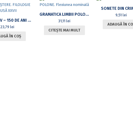
SONETE DIN CRI
GRAMATICA LIMBII POLONE. FLEXIUNEA NOMINALĂ
9,51
lei
A.P.CEHOV – 150 DE ANI DE LA NAȘTERE. FILOLOGIE RUSĂ XXVII
31,11
lei
ADAUGĂ ÎN CO
23,79
lei
CITEȘTE MAI MULT
UGĂ ÎN COȘ