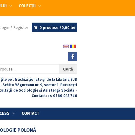
ULUI
COLECȚII
Login / Register
0 produse /
0,00
lei
Caută
țile pot fi achiziționate și de la Librăria EUB
. Schitu Măgureanu nr. 9, sector 1, București
acultății de Sociologie și Asistență Socială -
Contact:
+4 0760 013 746
CESS
CONTACT
GOLOGIE POLONĂ