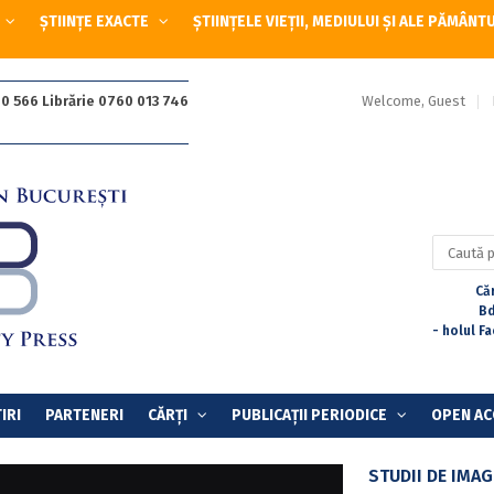
ȘTIINȚE EXACTE
ȘTIINȚELE VIEȚII, MEDIULUI ȘI ALE PĂMÂNT
Welcome, Guest
0 566 Librărie 0760 013 746
Caută
după:
Căr
Bd
- holul F
IRI
PARTENERI
CĂRȚI
PUBLICAȚII PERIODICE
OPEN AC
STUDII DE IMA