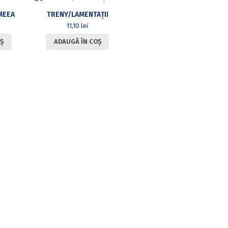
MEEA
TRENY/LAMENTAȚII
11,10
lei
Ș
ADAUGĂ ÎN COȘ