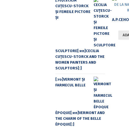
[:ro]CECILIA
CUŢESCU-STORCK
ŞI FEMEILE PICTORE
ŞI
ADA
SCULPTORE[:en]CECILIA
CUŢESCU-STORCK AND THE
WOMEN PAINTERS AND
SCULPTORS[:]
[:ro]VERMONT ȘI
FARMECUL BELLE
ÉPOQUE[:en]VERMONT AND
THE CHARM OF THE BELLE
ÉPOQUE[:]