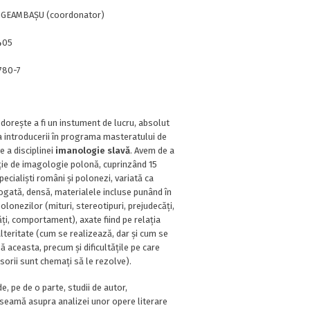
GGEAMBAȘU (coordonator)
405
780-7
dorește a fi un instument de lucru, absolut
 introducerii în programa masteratului de
e a disciplinei
imanologie slavă
. Avem de a
ie de imagologie polonă, cuprinzând 15
ecialiști români și polonezi, variată ca
gată, densă, materialele incluse punând în
lonezilor (mituri, stereotipuri, prejudecăți,
ți, comportament), axate fiind pe relația
 alteritate (cum se realizează, dar și cum se
ză aceasta, precum și dificultățile pe care
esorii sunt chemați să le rezolve).
, pe de o parte, studii de autor,
seamă asupra analizei unor opere literare