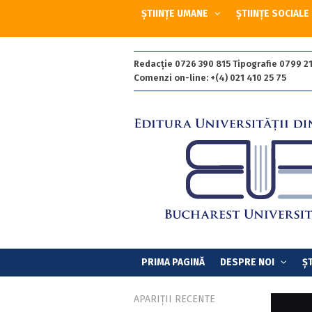
ȘTIINȚE UMANE
ȘTIINȚE SOCIALE
Redacție 0726 390 815 Tipografie 0799 21
Comenzi on-line: +(4) 021 410 25 75
PRIMA PAGINĂ
DESPRE NOI
ȘT
APARIȚII RECENTE