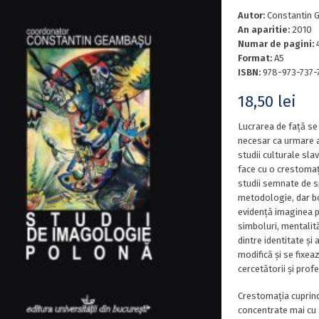
Autor:
Constantin 
An aparitie:
2010
Numar de pagini:
Format:
A5
ISBN:
978-973-737-
18,50
lei
Lucrarea de față se 
necesar ca urmare a
studii culturale slav
face cu o crestomaț
studii semnate de sp
metodologie, dar bo
evidență imaginea po
simboluri, mentalită
dintre identitate și
modifică și se fixea
cercetătorii și prof
Crestomația cuprinde
concentrate mai cu 