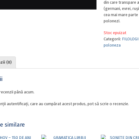
din care transpare a
(germani, evrei, ruși 
cea mai mare parte t
polonezi.
Stoc epuizat
Categorii:
FILOLOGI
poloneza
ii (0)
i
recenzii până acum.
nții autentificați, care au cumpărat acest produs, pot să scrie o recenzie.
e similare