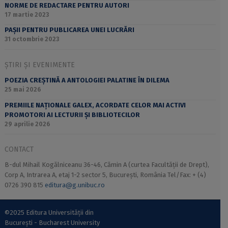
NORME DE REDACTARE PENTRU AUTORI
17 martie 2023
PAȘII PENTRU PUBLICAREA UNEI LUCRĂRI
31 octombrie 2023
ȘTIRI ȘI EVENIMENTE
POEZIA CREȘTINĂ A ANTOLOGIEI PALATINE ÎN DILEMA
25 mai 2026
PREMIILE NAȚIONALE GALEX, ACORDATE CELOR MAI ACTIVI
PROMOTORI AI LECTURII ȘI BIBLIOTECILOR
29 aprilie 2026
CONTACT
B-dul Mihail Kogălniceanu 36-46, Cămin A (curtea Facultății de Drept),
Corp A, Intrarea A, etaj 1-2 sector 5, București, România Tel/Fax: + (4)
0726 390 815
editura@g.unibuc.ro
©2025 Editura Universității din
București - Bucharest University