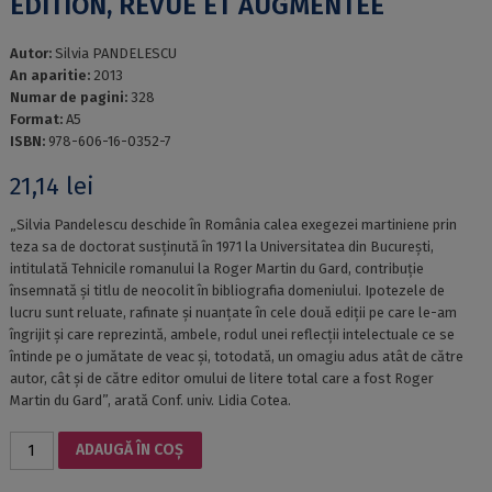
ÉDITION, REVUE ET AUGMENTÉE
Autor:
Silvia PANDELESCU
An aparitie:
2013
Numar de pagini:
328
Format:
A5
ISBN:
978-606-16-0352-7
21,14
lei
„Silvia Pandelescu deschide în România calea exegezei martiniene prin
teza sa de doctorat susținută în 1971 la Universitatea din București,
intitulată Tehnicile romanului la Roger Martin du Gard, contribuție
însemnată și titlu de neocolit în bibliografia domeniului. Ipotezele de
lucru sunt reluate, rafinate și nuanțate în cele două ediții pe care le-am
îngrijit și care reprezintă, ambele, rodul unei reflecții intelectuale ce se
întinde pe o jumătate de veac și, totodată, un omagiu adus atât de către
autor, cât și de către editor omului de litere total care a fost Roger
Martin du Gard”, arată Conf. univ. Lidia Cotea.
Cantitate
ADAUGĂ ÎN COȘ
TECHNIQUES
NARRATIVES