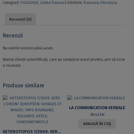
Categorii:
FILOLOGIE
,
Limba franceză
Etichete:
franceza
,
literatura
ET
DESCRIPTIVES
DANS
Recenzii (0)
L'ŒUVRE
DE
ROGER
Recenzii
MARTIN
DU
Nu există recenzii până acum.
GARD.
DEUXIÈME
Numai clienții autentificați, care au cumpărat acest produs, pot să scrie
ÉDITION,
o recenzie.
REVUE
ET
AUGMENTÉE
Produse similare
LA COMMUNICATION VERBALE
26,43
lei
ADAUGĂ ÎN COȘ
HETEROTOPOS 1/2009. VERS L’ORIENT EUROPÉEN: VOYAGES ET IMAGES. PAYS ROUMAINS, BULGARIE, GRÈCE, CONSTANTINOPLE