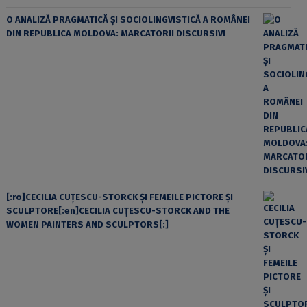
O ANALIZĂ PRAGMATICĂ ȘI SOCIOLINGVISTICĂ A ROMÂNEI
DIN REPUBLICA MOLDOVA: MARCATORII DISCURSIVI
[:ro]CECILIA CUŢESCU-STORCK ŞI FEMEILE PICTORE ŞI
SCULPTORE[:en]CECILIA CUŢESCU-STORCK AND THE
WOMEN PAINTERS AND SCULPTORS[:]