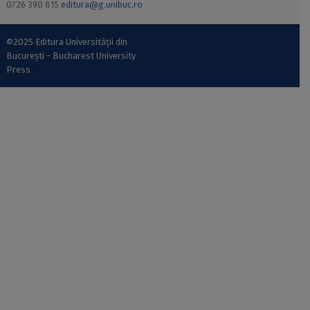
0726 390 815
editura@g.unibuc.ro
©2025 Editura Universității din
București - Bucharest University
Press