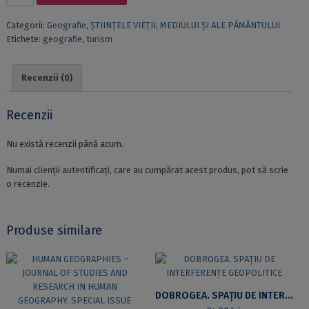
TURISMUL
BALNEAR
Categorii:
Geografie
,
ȘTIINȚELE VIEȚII, MEDIULUI ȘI ALE PĂMÂNTULUI
ȘI
Etichete:
geografie
,
turism
CLIMATERIC.
SUBCARPAȚII
VÂLCII
Recenzii (0)
Recenzii
Nu există recenzii până acum.
Numai clienții autentificați, care au cumpărat acest produs, pot să scrie
o recenzie.
Produse similare
DOBROGEA. SPAȚIU DE INTERFERENȚE GEOPOLITICE