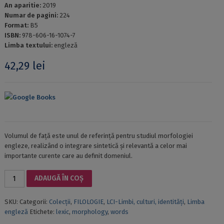
An aparitie:
2019
Numar de pagini:
224
Format:
B5
ISBN:
978-606-16-1074-7
Limba textului:
engleză
42,29
lei
Google Books
Volumul de față este unul de referință pentru studiul morfologiei
engleze, realizând o integrare sintetică și relevantă a celor mai
importante curente care au definit domeniul.
Cantitate
ADAUGĂ ÎN COȘ
WORD-
FORMATION
SKU:
Categorii:
Colecții
,
FILOLOGIE
,
LCI-Limbi, culturi, identități
,
Limba
IN
engleză
Etichete:
lexic
,
morphology
,
words
ENGLISH.