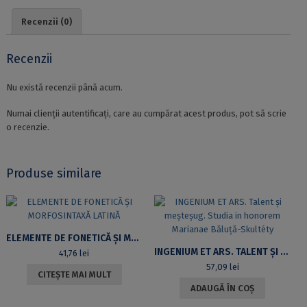
AN
INTRODUCTION
Recenzii (0)
Recenzii
Nu există recenzii până acum.
Numai clienții autentificați, care au cumpărat acest produs, pot să scrie
o recenzie.
Produse similare
ELEMENTE DE FONETICĂ ȘI MORFOSINTAXĂ LATINĂ
INGENIUM ET ARS. TALENT ȘI MEȘTEȘUG. STUDIA IN HONOREM MARIANAE BĂLUȚĂ-SKULTÉTY
41,76
lei
57,09
lei
CITEȘTE MAI MULT
ADAUGĂ ÎN COȘ