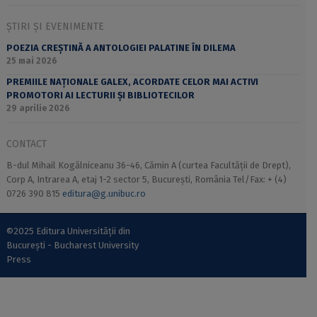
ȘTIRI ȘI EVENIMENTE
POEZIA CREȘTINĂ A ANTOLOGIEI PALATINE ÎN DILEMA
25 mai 2026
PREMIILE NAȚIONALE GALEX, ACORDATE CELOR MAI ACTIVI
PROMOTORI AI LECTURII ȘI BIBLIOTECILOR
29 aprilie 2026
CONTACT
B-dul Mihail Kogălniceanu 36-46, Cămin A (curtea Facultății de Drept),
Corp A, Intrarea A, etaj 1-2 sector 5, București, România Tel/Fax: + (4)
0726 390 815
editura@g.unibuc.ro
©2025 Editura Universității din
București - Bucharest University
Press