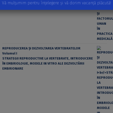
Vă mulțumim pentru înțelegere și vă dorim vacanță plăcută!
EROAREA ȘI FACTORUL UMAN ÎN PRACTICA MEDICALĂ
REPRODUCEREA ȘI DEZVOLTAREA VERTEBRATELOR
Volumul I
STRATEGII REPRODUCTIVE LA VERTEBRATE, INTRODUCERE
ÎN EMBRIOLOGIE, MODELE IN VITRO ALE DEZVOLTĂRII
EMBRIONARE