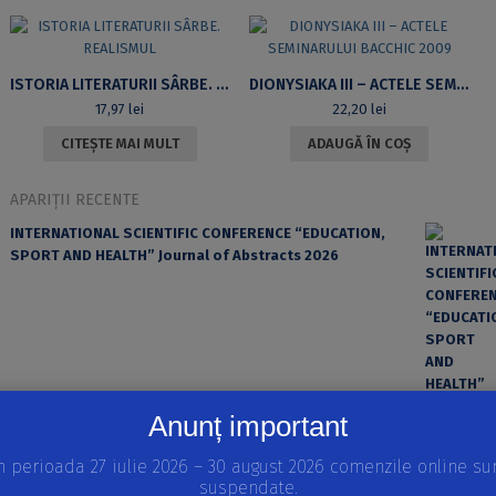
ISTORIA LITERATURII SÂRBE. REALISMUL
DIONYSIAKA III – ACTELE SEMINARULUI BACCHIC 2009
17,97
lei
22,20
lei
CITEȘTE MAI MULT
ADAUGĂ ÎN COȘ
APARIȚII RECENTE
INTERNATIONAL SCIENTIFIC CONFERENCE “EDUCATION,
SPORT AND HEALTH” Journal of Abstracts 2026
Anunț important
n perioada 27 iulie 2026 – 30 august 2026 comenzile online su
suspendate.