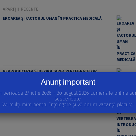
APARIȚII RECENTE
EROAREA ȘI FACTORUL UMAN ÎN PRACTICA MEDICALĂ
REPRODUCEREA ȘI DEZVOLTAREA VERTEBRATELOR
Volumul I
Anunț important
STRATEGII REPRODUCTIVE LA VERTEBRATE, INTRODUCERE
ÎN EMBRIOLOGIE, MODELE IN VITRO ALE DEZVOLTĂRII
n perioada 27 iulie 2026 – 30 august 2026 comenzile online su
EMBRIONARE
suspendate.
Vă mulțumim pentru înțelegere și vă dorim vacanță plăcută!