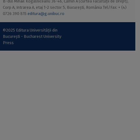
B-dul Mihail Kogălniceanu 36-46, Cămin A (curtea Facultății de Drept),
Corp A, Intrarea A, etaj 1-2 sector 5, București, România Tel/Fax: + (4)
0726 390 815
editura@g.unibuc.ro
©2025 Editura Universității din
București - Bucharest University
Press