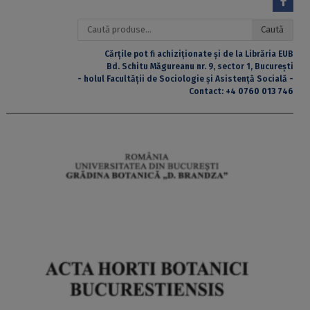
Caută
Caută
după:
Cărțile pot fi achiziționate și de la Librăria EUB
Bd. Schitu Măgureanu nr. 9, sector 1, București
- holul Facultății de Sociologie și Asistență Socială -
Contact:
+4 0760 013 746