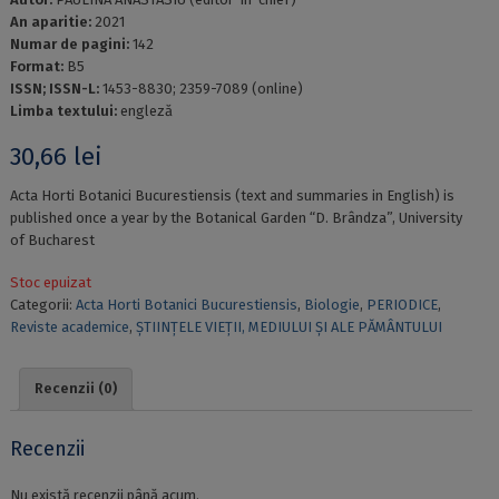
An aparitie:
2021
Numar de pagini:
142
Format:
B5
ISSN; ISSN-L:
1453-8830; 2359-7089 (online)
Limba textului:
engleză
30,66
lei
Acta Horti Botanici Bucurestiensis (text and summaries in English) is
published once a year by the Botanical Garden “D. Brândza”, University
of Bucharest
Stoc epuizat
Categorii:
Acta Horti Botanici Bucurestiensis
,
Biologie
,
PERIODICE
,
Reviste academice
,
ȘTIINȚELE VIEȚII, MEDIULUI ȘI ALE PĂMÂNTULUI
Recenzii (0)
Recenzii
Nu există recenzii până acum.