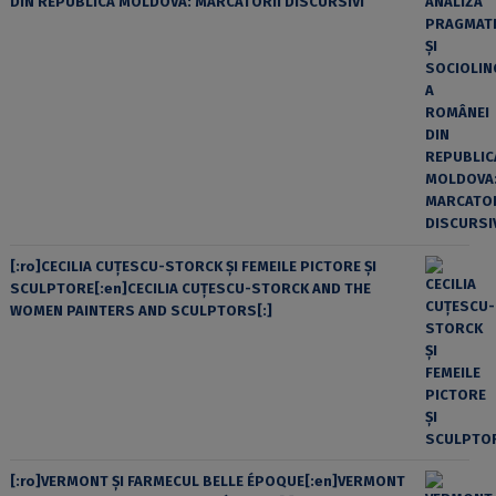
DIN REPUBLICA MOLDOVA: MARCATORII DISCURSIVI
[:ro]CECILIA CUŢESCU-STORCK ŞI FEMEILE PICTORE ŞI
SCULPTORE[:en]CECILIA CUŢESCU-STORCK AND THE
WOMEN PAINTERS AND SCULPTORS[:]
[:ro]VERMONT ȘI FARMECUL BELLE ÉPOQUE[:en]VERMONT