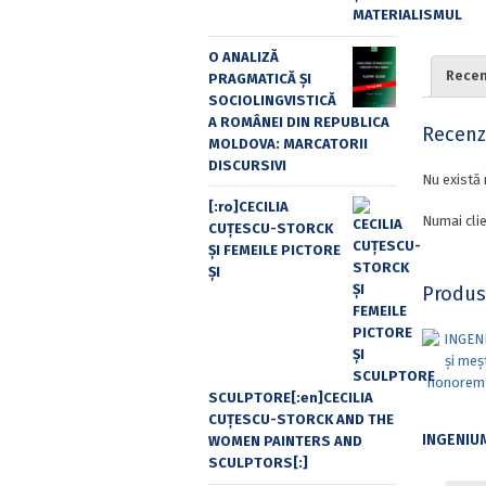
O ANALIZĂ
Recenz
PRAGMATICĂ ȘI
SOCIOLINGVISTICĂ
A ROMÂNEI DIN REPUBLICA
Recenzi
MOLDOVA: MARCATORII
DISCURSIVI
Nu există 
[:ro]CECILIA
Numai clie
CUŢESCU-STORCK
ŞI FEMEILE PICTORE
ŞI
Produs
SCULPTORE[:en]CECILIA
CUŢESCU-STORCK AND THE
WOMEN PAINTERS AND
SCULPTORS[:]