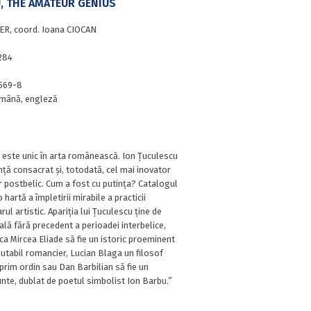
, THE AMATEUR GENIUS
ER, coord. Ioana CIOCAN
284
569-8
mână, engleză
este unic în arta românească. Ion Țuculescu
nță consacrat și, totodată, cel mai inovator
or postbelic. Cum a fost cu putința? Catalogul
hartă a împletirii mirabile a practicii
arul artistic. Apariția lui Țuculescu ține de
lă fără precedent a perioadei interbelice,
 ca Mircea Eliade să fie un istoric proeminent
redutabil romancier, Lucian Blaga un filosof
prim ordin sau Dan Barbilian să fie un
nte, dublat de poetul simbolist Ion Barbu.”