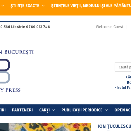
ȘTIINȚE EXACTE
ȘTIINȚELE VIEȚII, MEDIULUI ȘI ALE PĂMÂNT
Welcome, Guest
0 566 Librărie 0760 013 746
Caută
după:
Căr
Bd
- holul F
IRI
PARTENERI
CĂRȚI
PUBLICAȚII PERIODICE
OPEN AC
ION ȚUCULESCU