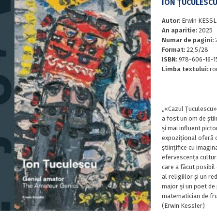
ION ȚUCULESCU
Autor:
Erwin KESSL
An aparitie:
2025
Numar de pagini:
Format:
22,5/28
ISBN:
978-606-16-1
Limba textului:
ro
„«Cazul Țuculescu» 
a fost un om de știi
și mai influent pict
expozițional oferă o 
științifice cu imagin
efervescența cultura
care a făcut posibil
al religiilor și un 
major și un poet de 
matematician de fru
(Erwin Kessler)