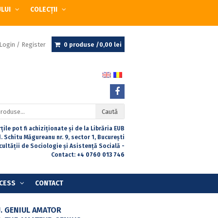
ULUI
COLECȚII
Login / Register
0 produse /
0,00
lei
Caută
țile pot fi achiziționate și de la Librăria EUB
. Schitu Măgureanu nr. 9, sector 1, București
acultății de Sociologie și Asistență Socială -
Contact:
+4 0760 013 746
CESS
CONTACT
. GENIUL AMATOR