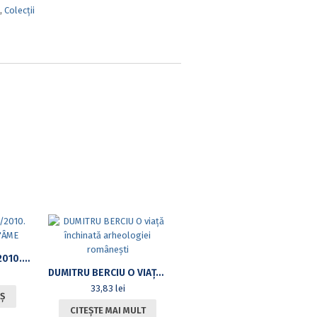
,
Colecții
HETEROTOPOS 3/2010. MAISONS ÉTATS D’ÂME
DUMITRU BERCIU O VIAȚĂ ÎNCHINATĂ ARHEOLOGIEI ROMÂNEȘTI
33,83
lei
Ș
CITEȘTE MAI MULT