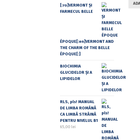
ADA
[:ro]VERMONT ȘI
FARMECUL BELLE
ÉPOQUE[:en]VERMONT AND
THE CHARM OF THE BELLE
ÉPOQUE[:]
BIOCHIMIA
GLUCIDELOR ȘI A
LIPIDELOR
RLS, pls! MANUAL
DE LIMBA ROMÂNĂ
CA LIMBĂ STRĂINĂ
PENTRU NIVELUL B1
65,00
lei