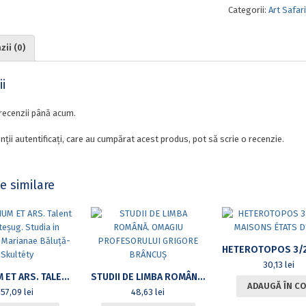
Categorii:
Art Safari
ii (0)
i
recenzii până acum.
nții autentificați, care au cumpărat acest produs, pot să scrie o recenzie.
e similare
30,13
lei
INGENIUM ET ARS. TALENT ȘI MEȘTEȘUG. STUDIA IN HONOREM MARIANAE BĂLUȚĂ-SKULTÉTY
STUDII DE LIMBA ROMÂNĂ. OMAGIU PROFESORULUI GRIGORE BRÂNCUȘ
ADAUGĂ ÎN CO
57,09
lei
48,63
lei