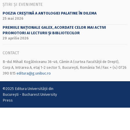
ȘTIRI ȘI EVENIMENTE
POEZIA CREȘTINĂ A ANTOLOGIEI PALATINE ÎN DILEMA
25 mai 2026
PREMIILE NAȚIONALE GALEX, ACORDATE CELOR MAI ACTIVI
PROMOTORI AI LECTURII ȘI BIBLIOTECILOR
29 aprilie 2026
CONTACT
B-dul Mihail Kogălniceanu 36-46, Cămin A (curtea Facultății de Drept),
Corp A, Intrarea A, etaj 1-2 sector 5, București, România Tel/Fax: + (4) 0726
390 815
editura@g.unibuc.ro
©2025 Editura Universității din
București - Bucharest University
Press