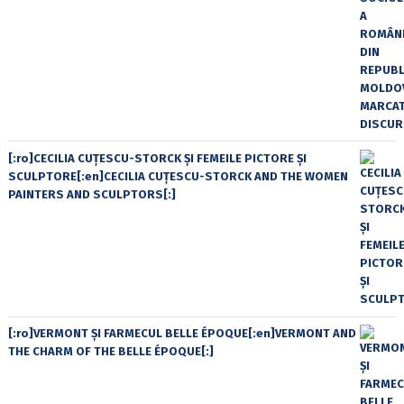
[:ro]CECILIA CUŢESCU-STORCK ŞI FEMEILE PICTORE ŞI
SCULPTORE[:en]CECILIA CUŢESCU-STORCK AND THE WOMEN
PAINTERS AND SCULPTORS[:]
[:ro]VERMONT ȘI FARMECUL BELLE ÉPOQUE[:en]VERMONT AND
THE CHARM OF THE BELLE ÉPOQUE[:]