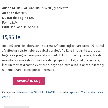
Autor:
GEORGE ALEXANDRU NEMNEŞ şi colectiv
An aparitie:
2015
Numar de pagini:
108
Format:
A4
ISBN:
978-606-16-0660-3
15,86
lei
Îndrumătorul de laborator se adresează studenţilor care urmează cursul
„Arhitectura sistemelor de calcul paralel”. Pe lângă noţiunile teoretice
legate de programarea paralelă în mediul Unix folosind procese, fire de
execuţie şi canale de comunicare de tip pipe şi socket, sunt prezentate,
într-un format didactic, exemple funcţionale care ajută la aprofundarea şi
sistematizarea conceptelor necesare.
Cantitate
ADAUGĂ ÎN COȘ
APLICAȚII
MPI
Categorii:
Informatică
,
ȘTIINȚE EXACTE
Etichete:
aplicatii MPI
,
sisteme de
PENTRU
calcul
SISTEME
DE
CALCUL