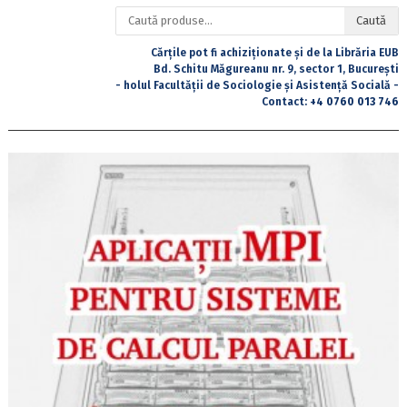
Caută
Caută
după:
Cărțile pot fi achiziționate și de la Librăria EUB
Bd. Schitu Măgureanu nr. 9, sector 1, București
- holul Facultății de Sociologie și Asistență Socială -
Contact:
+4 0760 013 746