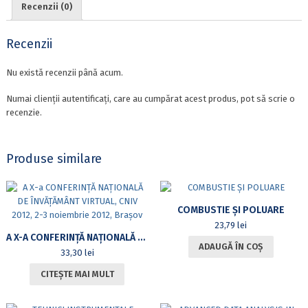
Recenzii (0)
PARALEL.
ÎNDRUMĂTOR
DE
Recenzii
LABORATOR
Nu există recenzii până acum.
Numai clienții autentificați, care au cumpărat acest produs, pot să scrie o
recenzie.
Produse similare
COMBUSTIE ȘI POLUARE
23,79
lei
A X-A CONFERINȚĂ NAȚIONALĂ DE ÎNVĂȚĂMÂNT VIRTUAL, CNIV 2012, 2-3 NOIEMBRIE 2012, BRAȘOV
ADAUGĂ ÎN COȘ
33,30
lei
CITEȘTE MAI MULT