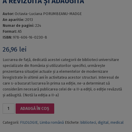
A REVIZUITĂ ȘI ADĂUGITĂ
Autor:
Octavia-Luciana PORUMBEANU-MADGE
An aparitie:
2013
Numar de pagini:
224
Format:
A5
ISBN:
978-606-16-0230-8
26,96
lei
Lucrarea de față, dedicată acestei categorii de biblioteci universitare
specializate din România și utilizatorilor specifici, urmărește
prezentarea situației actuale și a elementelor de modernizare
înregistrate în ultimii ani în activitatea acestor structuri. Interesul de
care s-a bucurat lucrarea în prima sa ediție, ne-a determinat să
considerăm necesară publicarea celei de-a II-a ediții, o ediție revăzută
și adăugită. (Notă la ediția a II-a)
Cantitate
ADAUGĂ ÎN COȘ
BIBLIOTECILE
MEDICALE
Categorii:
FILOLOGIE
,
Limba română
Etichete:
biblioteci
,
digital
,
medical
ȘI
UTILIZATORII