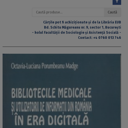
Caută
Caută
după:
Cărțile pot fi achiziționate și de la Librăria EUB
Bd. Schitu Măgureanu nr. 9, sector 1, București
- holul Facultății de Sociologie și Asistență Socială -
Contact:
+4 0760 013 746