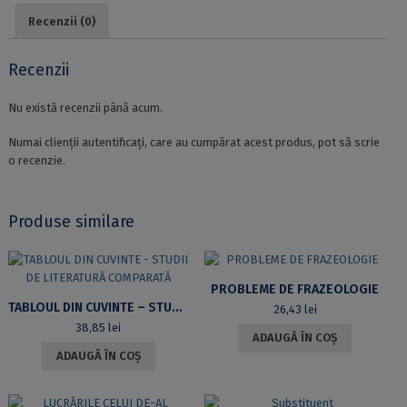
DE
Recenzii (0)
INFORMAȚII
DIN
ROMÂNIA
Recenzii
ÎN
ERA
Nu există recenzii până acum.
DIGITALĂ.
Ediția
Numai clienții autentificați, care au cumpărat acest produs, pot să scrie
a
o recenzie.
II-
a
revizuită
Produse similare
și
adăugită
PROBLEME DE FRAZEOLOGIE
TABLOUL DIN CUVINTE – STUDII DE LITERATURĂ COMPARATĂ
26,43
lei
38,85
lei
ADAUGĂ ÎN COȘ
ADAUGĂ ÎN COȘ