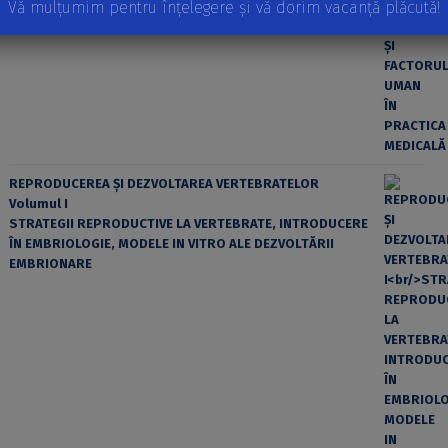
Vă mulțumim pentru înțelegere și vă dorim vacanță plăcută!
EROAREA ȘI FACTORUL UMAN ÎN PRACTICA MEDICALĂ
REPRODUCEREA ȘI DEZVOLTAREA VERTEBRATELOR
Volumul I
STRATEGII REPRODUCTIVE LA VERTEBRATE, INTRODUCERE
ÎN EMBRIOLOGIE, MODELE IN VITRO ALE DEZVOLTĂRII
EMBRIONARE