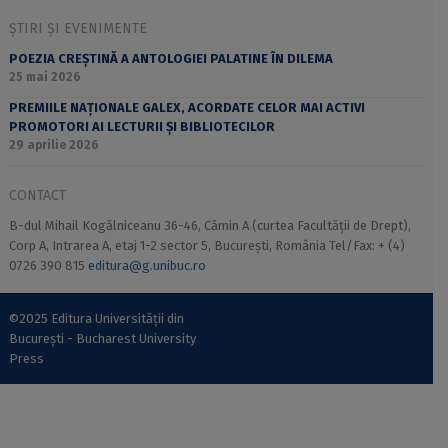
ȘTIRI ȘI EVENIMENTE
POEZIA CREȘTINĂ A ANTOLOGIEI PALATINE ÎN DILEMA
25 mai 2026
PREMIILE NAȚIONALE GALEX, ACORDATE CELOR MAI ACTIVI
PROMOTORI AI LECTURII ȘI BIBLIOTECILOR
29 aprilie 2026
CONTACT
B-dul Mihail Kogălniceanu 36-46, Cămin A (curtea Facultății de Drept),
Corp A, Intrarea A, etaj 1-2 sector 5, București, România Tel/Fax: + (4)
0726 390 815
editura@g.unibuc.ro
©2025 Editura Universității din
București - Bucharest University
Press