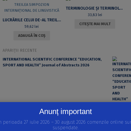
TERMINOLOGIE ȘI TERMINOLOGII
33,83
lei
LUCRĂRILE CELUI DE-AL TREILEA SIMPOZION INTERNAȚIONAL DE LINGVISTICĂ
CITEȘTE MAI MULT
59,62
lei
ADAUGĂ ÎN COȘ
APARIȚII RECENTE
INTERNATIONAL SCIENTIFIC CONFERENCE “EDUCATION,
SPORT AND HEALTH” Journal of Abstracts 2026
Anunț important
n perioada 27 iulie 2026 – 30 august 2026 comenzile online su
suspendate.