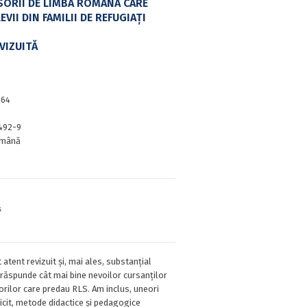
ORII DE LIMBA ROMÂNĂ CARE
VII DIN FAMILII DE REFUGIAȚI
EVIZUITĂ
164
492-9
mână
s
atent revizuit și, mai ales, substanțial
 răspunde cât mai bine nevoilor cursanților
sorilor care predau RLS. Am inclus, uneori
plicit, metode didactice și pedagogice