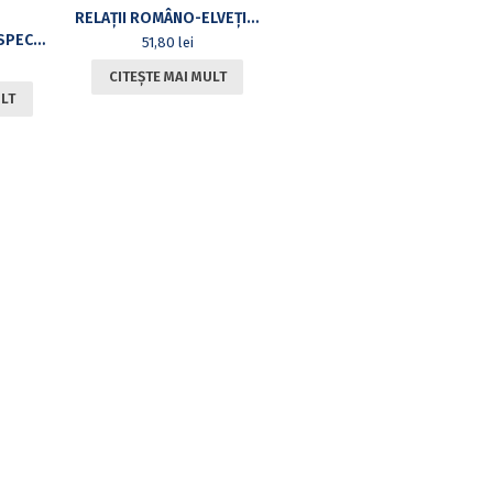
RELAȚII ROMÂNO-ELVEȚIENE. BIBLIOGRAFIE GENERALĂ
DANSUL POPULAR SPECIFIC ZONELOR ETNOGRAFICE. ÎNDRUMAR METODIC
51,80
lei
CITEȘTE MAI MULT
ULT