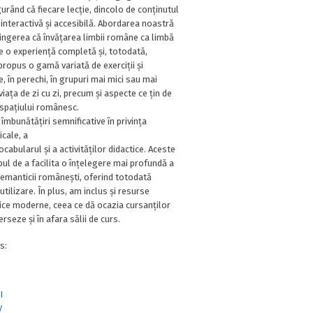
rând că fiecare lecție, dincolo de conținutul
interactivă și accesibilă. Abordarea noastră
ngerea că învățarea limbii române ca limbă
ie o experiență completă și, totodată,
propus o gamă variată de exerciții și
le, în perechi, în grupuri mai mici sau mai
viața de zi cu zi, precum și aspecte ce țin de
a spațiului românesc.
 îmbunătățiri semnificative în privința
icale, a
ocabularul și a activităților didactice. Aceste
ul de a facilita o înțelegere mai profundă a
semanticii românești, oferind totodată
utilizare. În plus, am inclus și resurse
gice moderne, ceea ce dă ocazia cursanților
rseze și în afara sălii de curs.
s:
I
V