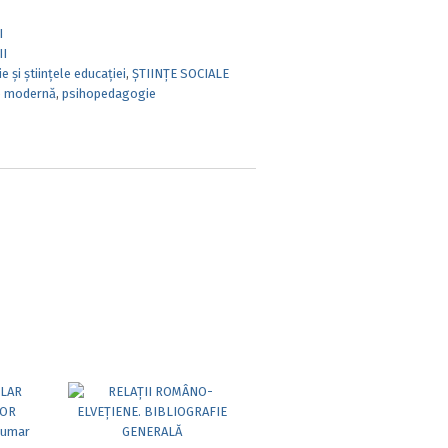
I
II
 și științele educației
,
ȘTIINȚE SOCIALE
e modernă
,
psihopedagogie