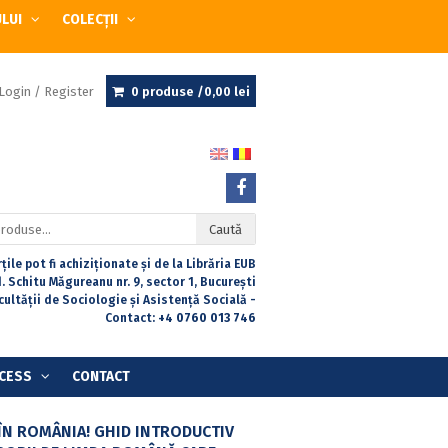
ULUI
COLECȚII
Login / Register
0 produse /
0,00
lei
Caută
țile pot fi achiziționate și de la Librăria EUB
. Schitu Măgureanu nr. 9, sector 1, București
acultății de Sociologie și Asistență Socială -
Contact:
+4 0760 013 746
CESS
CONTACT
 ÎN ROMÂNIA! GHID INTRODUCTIV