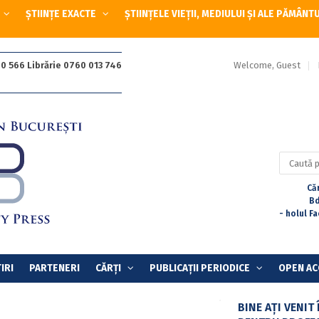
ȘTIINȚE EXACTE
ȘTIINȚELE VIEȚII, MEDIULUI ȘI ALE PĂMÂNT
Welcome, Guest
0 566 Librărie 0760 013 746
Caută
după:
Căr
Bd
- holul F
IRI
PARTENERI
CĂRȚI
PUBLICAȚII PERIODICE
OPEN AC
BINE AȚI VENIT