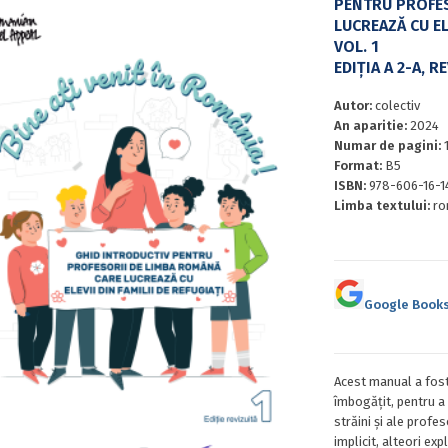
PENTRU PROFES
LUCREAZĂ CU ELE
VOL. 1
EDIȚIA A 2-A, R
Autor:
colectiv
An aparitie:
2024
Numar de pagini:
Format:
B5
ISBN:
978-606-16-1
Limba textului:
ro
Google Book
Acest manual a fost 
îmbogățit, pentru a
străini și ale profe
implicit, alteori ex