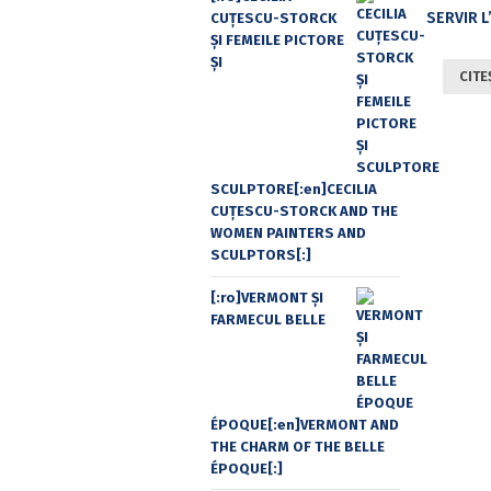
CUŢESCU-STORCK
ŞI FEMEILE PICTORE
ŞI
CITE
SCULPTORE[:en]CECILIA
CUŢESCU-STORCK AND THE
WOMEN PAINTERS AND
SCULPTORS[:]
[:ro]VERMONT ȘI
FARMECUL BELLE
ÉPOQUE[:en]VERMONT AND
THE CHARM OF THE BELLE
ÉPOQUE[:]