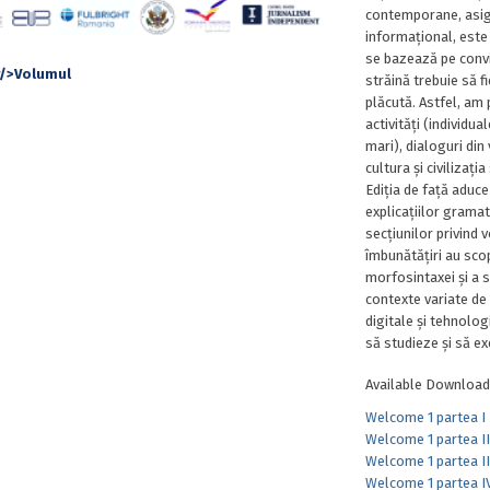
contemporane, asigu
informațional, este 
se bazează pe convi
străină trebuie să f
plăcută. Astfel, am 
activități (individua
mari), dialoguri din 
cultura și civilizați
Ediția de față aduce
explicațiilor gramat
secțiunilor privind v
îmbunătățiri au scop
morfosintaxei și a 
contexte variate de 
digitale și tehnolo
să studieze și să exe
Available Download
Welcome 1 partea I
Welcome 1 partea II
Welcome 1 partea II
Welcome 1 partea I