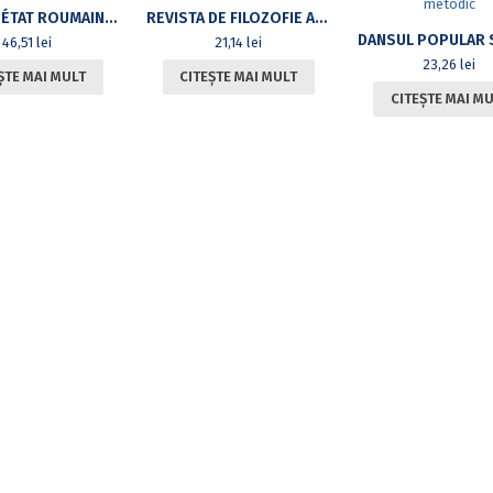
SERVIR L’ÉTAT ROUMAIN. LE CORPS PRÉFECTORAL, 1866-1940
REVISTA DE FILOZOFIE ANALITICĂ, VOL. II, NR. 2, IULIE-DECEMBRIE 2008
46,51
lei
21,14
lei
23,26
lei
ȘTE MAI MULT
CITEȘTE MAI MULT
CITEȘTE MAI M