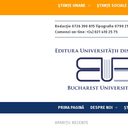
ȘTIINȚE UMANE
ȘTIINȚE SOCIALE
Redacție 0726 390 815 Tipografie 0799 21
Comenzi on-line: +(4) 021 410 25 75
PRIMA PAGINĂ
DESPRE NOI
ȘT
APARIȚII RECENTE