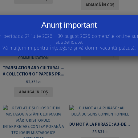
ADAUGĂ ÎN COȘ
Anunț important
n perioada 27 iulie 2026 – 30 august 2026 comenzile online su
SIMBOLISTICA APEI ÎN LITERATURA BULGARĂ
suspendate.
47,57
lei
Vă mulțumim pentru înțelegere și vă dorim vacanță plăcută!
ADAUGĂ ÎN COȘ
TRANSLATION AND CULTURAL COMMUNICATION
A COLLECTION OF PAPERS PRESENTED AT THE FIRST AND SECOND SYMPOSIUMS ON TRANSLATION AND CULTURAL COMMUNICATION
62,37
lei
ADAUGĂ ÎN COȘ
DU MOT À LA PHRASE : AU-DELÀ DU SENS CONVENTIONNEL
33,83
lei