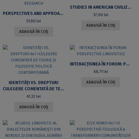
STUDIES IN AMERICAN CIVILIZATION
PERSPECTIVES AND APPROACHES IN HISTORICAL RESEARCH
37,00
lei
51,80
lei
ADAUGĂ ÎN COȘ
ADAUGĂ ÎN COȘ
INTERACȚIUNEA ÎN FORUM: PERSPECTIVE LINGVISTICE
68,71
lei
ADAUGĂ ÎN COȘ
IDENTITĂȚI VS. DREPTURI
CULEGERE COMENTATĂ DE TEORIE ȘI FILOSOFIE POLITICĂ CONTEMPORANĂ
61,32
lei
ADAUGĂ ÎN COȘ