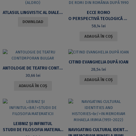
ATLASUL LINGVISTIC AL DIALECTELOR ROMÂNEȘTI DIN NORDUL ȘI DIN SUDUL DUNĂRII (ALDRO)
ECCE ROMO
O PERSPECTIVĂ TEOLOGICĂ A TRANSFORMĂRII COMUNITĂȚILOR DE ROMI DIN ROMÂNIA DUPĂ 1990
DOWNLOAD
58,14
lei
ADAUGĂ ÎN COȘ
CITIND EVANGHELIA DUPĂ IOAN
ANTOLOGIE DE TEATRU CONTEMPORAN BULGAR
28,54
lei
30,66
lei
ADAUGĂ ÎN COȘ
ADAUGĂ ÎN COȘ
LEIBNIZ ȘI INFINITUL
STUDII DE FILOSOFIA MATEMATICII
NAVIGATING CULTURAL IDENTITIES AND HISTORIES
IN MEMORIAM MIHAELA IRIMIA (1951–2022)