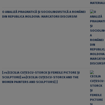
O ANALIZĂ PRAGMATICĂ ȘI SOCIOLINGVISTICĂ A ROMÂNEI
DIN REPUBLICA MOLDOVA: MARCATORII DISCURSIVI
[:ro]CECILIA CUŢESCU-STORCK ŞI FEMEILE PICTORE ŞI
SCULPTORE[:en]CECILIA CUŢESCU-STORCK AND THE
WOMEN PAINTERS AND SCULPTORS[:]