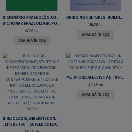
DICIONÁRIO FRASEOLÓGICO PORTUGUÊS-ROMENO
BRIDGING CULTURES, BUILDING LEGACIES THROUGH ARABICA FESTSCHRIFT FOR GEORGE GRIGORE
DICȚIONAR FRAZEOLOGIC PORTUGHEZ-ROMÂN
116,28
lei
47,57
lei
ADAUGĂ ÎN COȘ
ADAUGĂ ÎN COȘ
METAFORA AFECTIVITĂȚII ÎN POEZIA ROMÂNEASCĂ – EDIȚIA A DOUA REVIZUITĂ ȘI ADĂUGITĂ –
34,89
lei
ADAUGĂ ÎN COȘ
BIBLIOLOGIE, BIBLIOTECONOMIE, ȘTIINȚE ALE INFORMĂRII ȘI DOCUMENTĂRII: REPERE ISTORICE ȘI CONTEMPORANE
„LITERE 160”. ACTELE COLOCVIULUI ANIVERSAR AL FACULTĂȚII DE LITERE, UNIVERSITATEA DIN BUCUREȘTI (2–4 NOIEMBRIE 2023)
63,43
lei