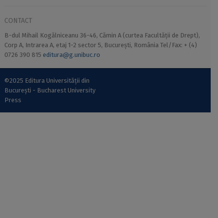
CONTACT
B-dul Mihail Kogălniceanu 36-46, Cămin A (curtea Facultății de Drept),
Corp A, Intrarea A, etaj 1-2 sector 5, București, România Tel/Fax: + (4)
0726 390 815
editura@g.unibuc.ro
©2025 Editura Universității din
București - Bucharest University
Press