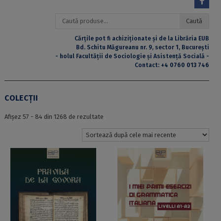
Caută
Caută
după:
Cărțile pot fi achiziționate și de la Librăria EUB
Bd. Schitu Măgureanu nr. 9, sector 1, București
- holul Facultății de Sociologie și Asistență Socială -
Contact:
+4 0760 013 746
COLECȚII
Sortat
Afișez 57 - 84 din 1268 de rezultate
după
cele
mai
recente