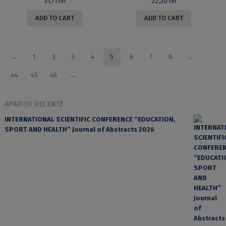
31,71
lei
22,20
lei
ADD TO CART
ADD TO CART
←
1
2
3
4
5
6
7
8
…
44
45
46
→
APARIȚII RECENTE
INTERNATIONAL SCIENTIFIC CONFERENCE “EDUCATION,
SPORT AND HEALTH” Journal of Abstracts 2026