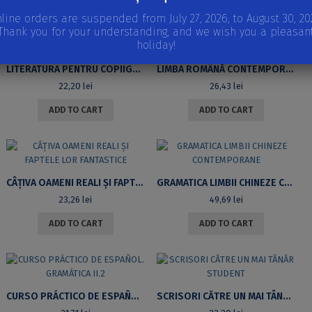
line orders are suspended from July 27, 2026, to August 30, 20
Thank you for your understanding, and we wish you a pleasan
holiday!
LITERATURA PENTRU COPIIGHID TEORETIC ȘI APLICATIV DESTINAT ACTUALELOR ȘI VIITOARELOR CADRE DIDACTICE DIN ÎNVĂȚĂMÂNTUL PREȘCOLAR ȘI PRIMAR
LIMBA ROMÂNĂ CONTEMPORANĂGHID TEORETIC ȘI APLICATIV DESTINAT ACTUALELOR ȘI VIITOARELOR CADRE DIDACTICE DIN ÎNVĂȚĂMÂNTUL PREȘCOLAR ȘI PRIMAR
22,20
lei
26,43
lei
ADD TO CART
ADD TO CART
CÂȚIVA OAMENI REALI ȘI FAPTELE LOR FANTASTICE
GRAMATICA LIMBII CHINEZE CONTEMPORANE
23,26
lei
49,69
lei
ADD TO CART
ADD TO CART
CURSO PRÁCTICO DE ESPAÑOL. GRAMÁTICA II.2
SCRISORI CĂTRE UN MAI TÂNĂR STUDENT