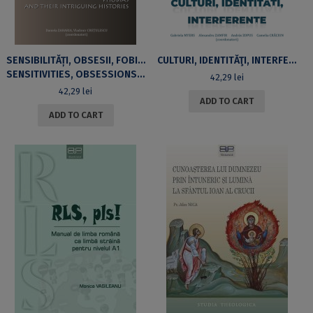
SENSIBILITĂȚI, OBSESII, FOBII ȘI ISTORIILE LOR NEAȘTEPTATE
CULTURI, IDENTITĂŢI, INTERFERENŢE
SENSITIVITIES, OBSESSIONS, PHOBIAS, AND THEIR INTRIGUING HISTORIES
42,29
lei
42,29
lei
ADD TO CART
ADD TO CART