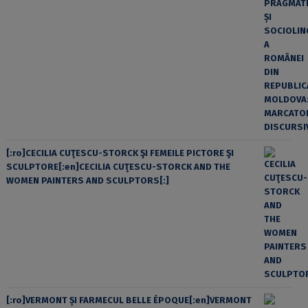
[:ro]CECILIA CUŢESCU-STORCK ŞI FEMEILE PICTORE ŞI
SCULPTORE[:en]CECILIA CUŢESCU-STORCK AND THE
WOMEN PAINTERS AND SCULPTORS[:]
[:ro]VERMONT ȘI FARMECUL BELLE ÉPOQUE[:en]VERMONT