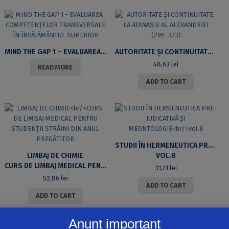
MIND THE GAP 1 – EVALUAREA COMPETENȚELOR TRANSVERSALE ÎN ÎNVĂȚĂMÂNTUL SUPERIOR
AUTORITATE ȘI CONTINUITATE LA ATANASIE AL ALEXANDRIEI (295–373)
48,63
lei
READ MORE
ADD TO CART
STUDII ÎN HERMENEUTICA PRE-JUDICATIVĂ ȘI MEONTOLOGIE
LIMBAJ DE CHIMIE
VOL.8
CURS DE LIMBAJ MEDICAL PENTRU STUDENȚII STRĂINI DIN ANUL PREGĂTITOR
31,71
lei
52,86
lei
ADD TO CART
ADD TO CART
Anunț important