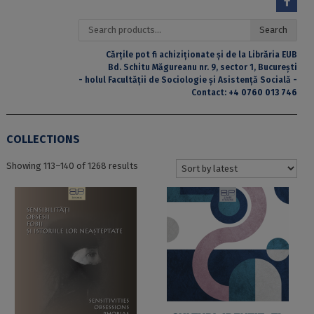
Search
Search
for:
Cărțile pot fi achiziționate și de la Librăria EUB
Bd. Schitu Măgureanu nr. 9, sector 1, București
- holul Facultății de Sociologie și Asistență Socială -
Contact:
+4 0760 013 746
COLLECTIONS
Sorted
Showing 113–140 of 1268 results
by
latest