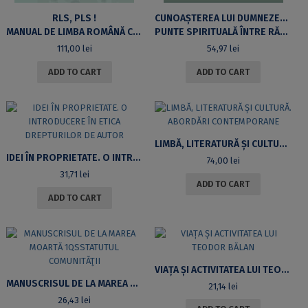
RLS, PLS !
CUNOAȘTEREA LUI DUMNEZEU PRIN ÎNTUNERIC ȘI LUMINĂ LA SFÂNTUL IOAN AL CRUCII:
MANUAL DE LIMBA ROMÂNĂ CA LIMBĂ STRĂINĂ PENTRU NIVELUL A1
PUNTE SPIRITUALĂ ÎNTRE RĂSĂRIT ȘI APUS
111,00
lei
54,97
lei
ADD TO CART
ADD TO CART
LIMBĂ, LITERATURĂ ȘI CULTURĂ. ABORDĂRI CONTEMPORANE
IDEI ÎN PROPRIETATE. O INTRODUCERE ÎN ETICA DREPTURILOR DE AUTOR
74,00
lei
31,71
lei
ADD TO CART
ADD TO CART
VIAȚA ȘI ACTIVITATEA LUI TEODOR BĂLAN
MANUSCRISUL DE LA MAREA MOARTĂ 1QSSTATUTUL COMUNITǍŢII
21,14
lei
26,43
lei