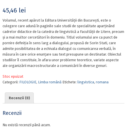
45,46
lei
Volumul, recent apărut la Editura Universității din București, este o
culegere care adună în paginile sale studii de specialitate aparținând
cadrelor didactice de la catedra de lingvistică a Facultății de Litere, precum
și a mai multor cercetători în domeniu. Titlul volumului are ca punct de
pornire definiția în sens larg a dialogului, propusă de Sorin Stati, care
admite posibilitatea de a echivala dialogul cu comunicarea verbală, în
măsura în care orice enunțare sau text presupune un destinatar. Obiectul
studiilor îl constituie, în afara unor probleme teoretice, variate aspecte
ale organizării macrostructurale a comunicării în diverse genuri.
Stoc epuizat
Categorii:
FILOLOGIE
,
Limba română
Etichete:
lingvistica
,
romana
Recenzii (0)
Recenzii
Nu există recenzii până acum.