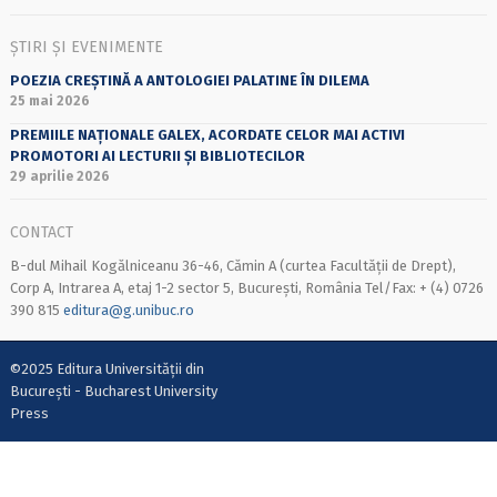
ȘTIRI ȘI EVENIMENTE
POEZIA CREȘTINĂ A ANTOLOGIEI PALATINE ÎN DILEMA
25 mai 2026
PREMIILE NAȚIONALE GALEX, ACORDATE CELOR MAI ACTIVI
PROMOTORI AI LECTURII ȘI BIBLIOTECILOR
29 aprilie 2026
CONTACT
B-dul Mihail Kogălniceanu 36-46, Cămin A (curtea Facultății de Drept),
Corp A, Intrarea A, etaj 1-2 sector 5, București, România Tel/Fax: + (4) 0726
390 815
editura@g.unibuc.ro
©2025 Editura Universității din
București - Bucharest University
Press