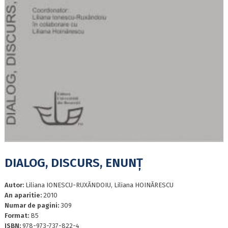
DIALOG, DISCURS, ENUNȚ
Autor:
Liliana IONESCU-RUXĂNDOIU, Liliana HOINĂRESCU
An aparitie:
2010
Numar de pagini:
309
Format:
B5
ISBN:
978-973-737-822-4