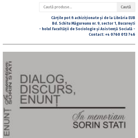
Caută
Caută
după:
Cărțile pot fi achiziționate și de la Librăria EUB
Bd. Schitu Măgureanu nr. 9, sector 1, București
- holul Facultății de Sociologie și Asistență Socială -
Contact:
+4 0760 013 746