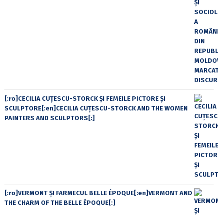
[:ro]CECILIA CUŢESCU-STORCK ŞI FEMEILE PICTORE ŞI
SCULPTORE[:en]CECILIA CUŢESCU-STORCK AND THE WOMEN
PAINTERS AND SCULPTORS[:]
[:ro]VERMONT ȘI FARMECUL BELLE ÉPOQUE[:en]VERMONT AND
THE CHARM OF THE BELLE ÉPOQUE[:]