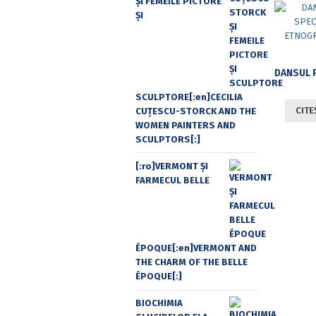
ŞI FEMEILE PICTORE
ŞI
SCULPTORE[:en]CECILIA
CITE
CUŢESCU-STORCK AND THE
WOMEN PAINTERS AND
SCULPTORS[:]
[:ro]VERMONT ȘI
FARMECUL BELLE
ÉPOQUE[:en]VERMONT AND
THE CHARM OF THE BELLE
ÉPOQUE[:]
BIOCHIMIA