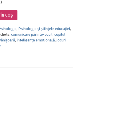
ă)
ÎN COȘ
Psihologie
,
Psihologie și științele educației
,
ichete:
comunicare părinte-copil
,
copilul
Pânișoară
,
inteligența emoțională
,
jocuri
e