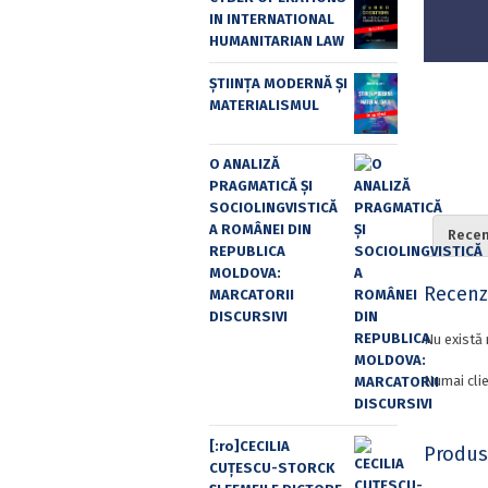
IN INTERNATIONAL
HUMANITARIAN LAW
ȘTIINȚA MODERNĂ ȘI
MATERIALISMUL
O ANALIZĂ
PRAGMATICĂ ȘI
SOCIOLINGVISTICĂ
A ROMÂNEI DIN
Recenz
REPUBLICA
MOLDOVA:
Recenzi
MARCATORII
DISCURSIVI
Nu există 
Numai clie
[:ro]CECILIA
Produs
CUŢESCU-STORCK