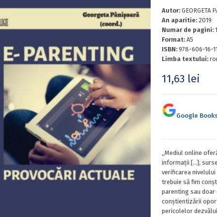
Autor:
GEORGETA PÂ
An aparitie:
2019
Numar de pagini:
Format:
A5
ISBN:
978-606-16-1
Limba textului:
ro
11,63
lei
Google Book
„Mediul online ofer
informații […]; surs
verificarea nivelului 
trebuie să fim conșt
parenting sau doar
conștientizării opor
pericolelor dezvăluit