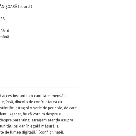
NIȘOARĂ (coord.)
128
138-6
mână
s
ă acces instant la o cantitate imensă de
ele, însă, dincolo de confruntarea cu
științific, atrag și o serie de pericole, de care
ienți. Așadar, fie că vorbim despre e-
 despre parenting, atragem atenția asupra
tunităților, dar, în egală măsură, a
e de lumea digitală.” (conf. dr. habil.