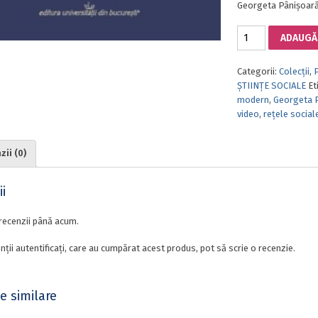
Georgeta Pânișoar
Cantitate
ADAUGĂ 
E-
PARENTING.
Categorii:
Colecții
,
PROVOCĂRI
ȘTIINȚE SOCIALE
Et
ACTUALE
modern
,
Georgeta 
video
,
rețele social
ii (0)
i
recenzii până acum.
nții autentificați, care au cumpărat acest produs, pot să scrie o recenzie.
e similare