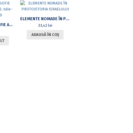
ELEMENTE NOMADE ÎN PROTOISTORIA ISRAELULUI
REVISTA DE FILOSOFIE ANALITICĂ, VOL. IV, NR 2, IULIE-DECEMBRIE 2010
33,42
lei
ADAUGĂ ÎN COȘ
ULT