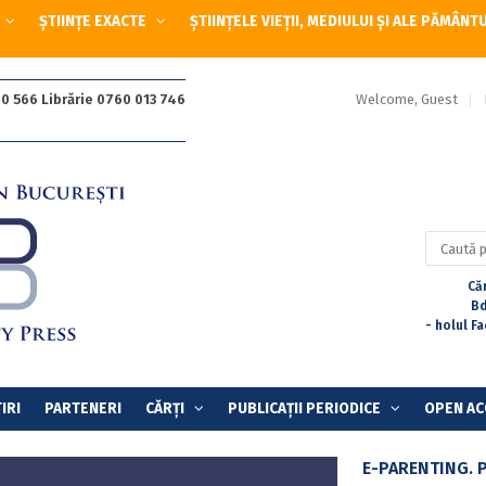
ȘTIINȚE EXACTE
ȘTIINȚELE VIEȚII, MEDIULUI ȘI ALE PĂMÂNT
Welcome, Guest
0 566 Librărie 0760 013 746
Caută
după:
Căr
Bd
- holul F
IRI
PARTENERI
CĂRȚI
PUBLICAȚII PERIODICE
OPEN AC
E-PARENTING. 