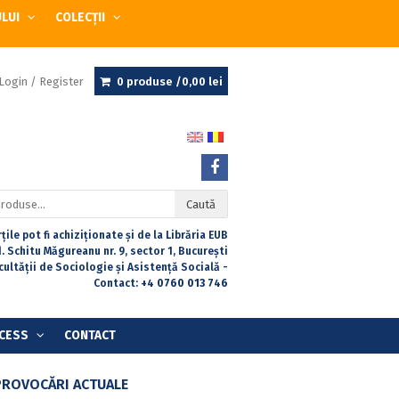
ULUI
COLECȚII
Login / Register
0 produse /
0,00
lei
Caută
țile pot fi achiziționate și de la Librăria EUB
. Schitu Măgureanu nr. 9, sector 1, București
acultății de Sociologie și Asistență Socială -
Contact:
+4 0760 013 746
CESS
CONTACT
PROVOCĂRI ACTUALE