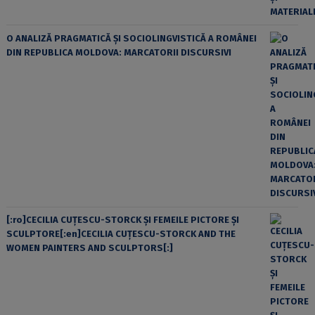
O ANALIZĂ PRAGMATICĂ ȘI SOCIOLINGVISTICĂ A ROMÂNEI
DIN REPUBLICA MOLDOVA: MARCATORII DISCURSIVI
[:ro]CECILIA CUŢESCU-STORCK ŞI FEMEILE PICTORE ŞI
SCULPTORE[:en]CECILIA CUŢESCU-STORCK AND THE
WOMEN PAINTERS AND SCULPTORS[:]