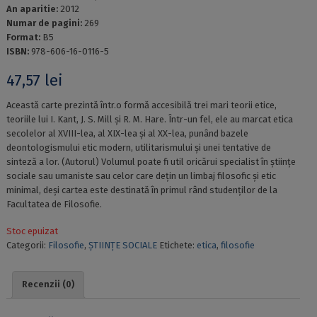
An aparitie:
2012
Numar de pagini:
269
Format:
B5
ISBN:
978-606-16-0116-5
47,57
lei
Această carte prezintă într.o formă accesibilă trei mari teorii etice,
teoriile lui I. Kant, J. S. Mill și R. M. Hare. Într-un fel, ele au marcat etica
secolelor al XVIII-lea, al XIX-lea și al XX-lea, punând bazele
deontologismului etic modern, utilitarismului și unei tentative de
sinteză a lor. (Autorul) Volumul poate fi util oricărui specialist în științe
sociale sau umaniste sau celor care dețin un limbaj filosofic și etic
minimal, deși cartea este destinată în primul rând studenților de la
Facultatea de Filosofie.
Stoc epuizat
Categorii:
Filosofie
,
ȘTIINȚE SOCIALE
Etichete:
etica
,
filosofie
Recenzii (0)