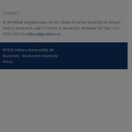
CONTACT
B-dul Mihail Kogălniceanu 36-46, Cămin A (curtea Facultății de Drept),
Corp A, Intrarea A, etaj 1-2 sector 5, București, România Tel/Fax: + (4)
0726 390 815
editura@g.unibuc.ro
©2025 Editura Universității din
București - Bucharest University
Press