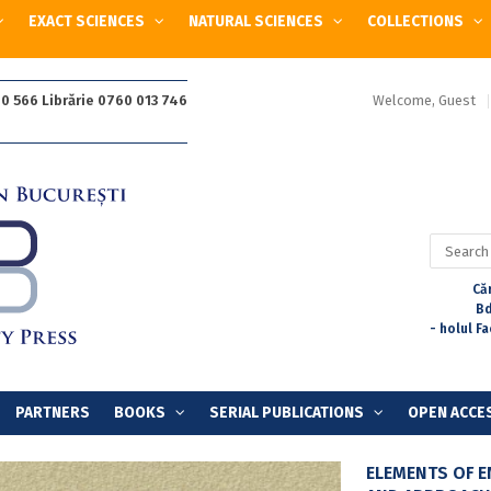
EXACT SCIENCES
NATURAL SCIENCES
COLLECTIONS
Welcome, Guest
0 566 Librărie 0760 013 746
Search
for:
Căr
Bd
- holul F
PARTNERS
BOOKS
SERIAL PUBLICATIONS
OPEN ACCE
ELEMENTS OF E