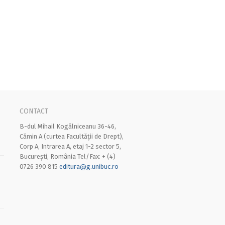
CONTACT
B-dul Mihail Kogălniceanu 36-46,
Cămin A (curtea Facultății de Drept),
Corp A, Intrarea A, etaj 1-2 sector 5,
București, România Tel/Fax: + (4)
0726 390 815
editura@g.unibuc.ro