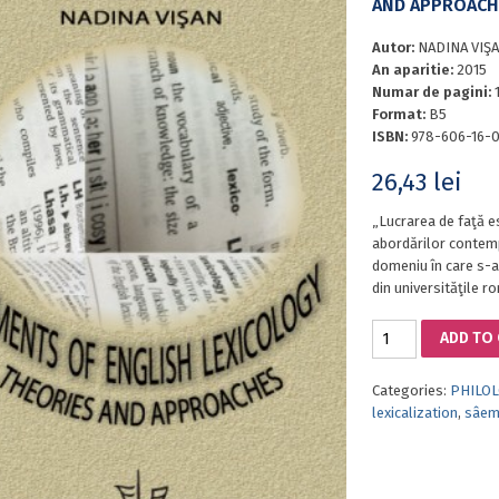
AND APPROACH
Autor:
NADINA VIŞ
An aparitie:
2015
Numar de pagini:
Format:
B5
ISBN:
978-606-16-0
26,43
lei
„Lucrarea de faţă e
abordărilor contemp
domeniu în care s-a
din universităţile r
ELEMENTS
ADD TO
OF
ENGLISH
Categories:
PHILOL
LEXICOLOGY
lexicalization
,
sâem
THEORIES
AND
APPROACHES
quantity