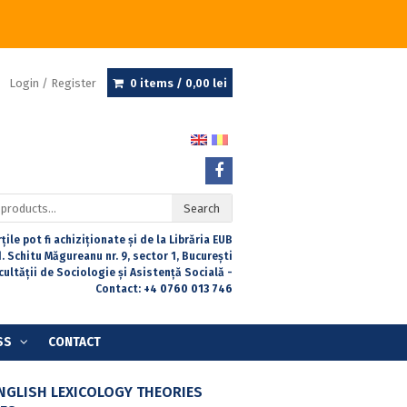
Login / Register
0 items /
0,00
lei
Search
țile pot fi achiziționate și de la Librăria EUB
. Schitu Măgureanu nr. 9, sector 1, București
acultății de Sociologie și Asistență Socială -
Contact:
+4 0760 013 746
SS
CONTACT
NGLISH LEXICOLOGY THEORIES