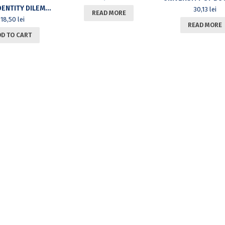
ETHNIC IDENTITY DILEMMAS IN EARLY TWENTIETH CENTURY EAST EUROPEAN JEWISH IMMIGRANT NARRATIVES IN THE UNITED STATES
30,13
lei
READ MORE
18,50
lei
READ MORE
DD TO CART