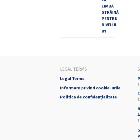
LEGAL TERMS
Legal Terms
P
1
Informare privind cookie-urile
F
Politica de confidențialitate
1
N
A
1
S
P