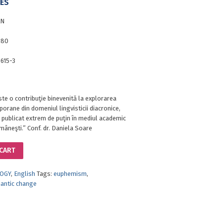
ES
AN
180
615-3
ste o contribuţie binevenită la explorarea
orane din domeniul lingvisticii diacronice,
 publicat extrem de puţin în mediul academic
omâneşti.” Conf. dr. Daniela Soare
 CART
OGY
,
English
Tags:
euphemism
,
antic change