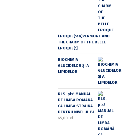
ÉPOQUE[:en]VERMONT AND
THE CHARM OF THE BELLE
ÉPOQUE[:]
BIOCHIMIA
GLUCIDELOR ȘI A
LIPIDELOR
RLS, pls! MANUAL
DE LIMBA ROMÂNĂ
CA LIMBĂ STRĂINĂ
PENTRU NIVELUL B1
65,00
lei