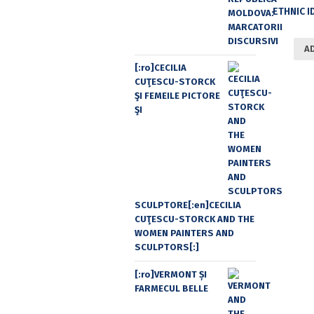
A
[:ro]CECILIA
CUŢESCU-STORCK
ŞI FEMEILE PICTORE
ŞI
SCULPTORE[:en]CECILIA
CUŢESCU-STORCK AND THE
WOMEN PAINTERS AND
SCULPTORS[:]
[:ro]VERMONT ȘI
FARMECUL BELLE