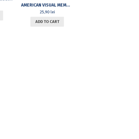
AMERICAN VISUAL MEMOIRS AFTER THE 1970S: STUDIES ON GENDER, SEXUALITY, AND VISIBILITY IN THE POST-CIVIL RIGHTS AGE
25,90
lei
ADD TO CART