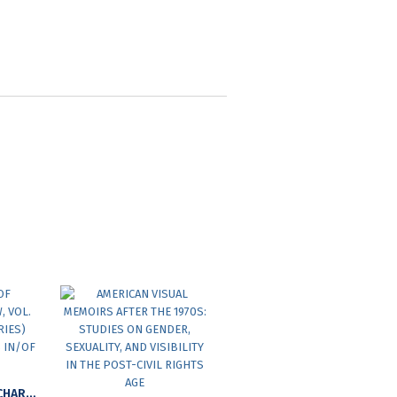
UNIVERSITY OF BUCHAREST REVIEW, VOL. XIII (VOL.I NEW SERIES) NO.1, 2011. CULTURES IN/OF TRANSITION