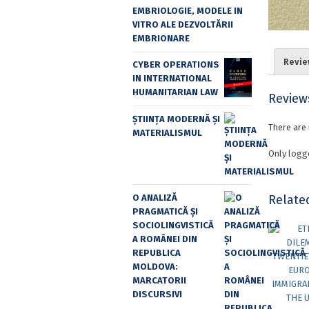
EMBRIOLOGIE, MODELE IN
VITRO ALE DEZVOLTĂRII
EMBRIONARE
Revie
CYBER OPERATIONS
IN INTERNATIONAL
HUMANITARIAN LAW
Review
ȘTIINȚA MODERNĂ ȘI
There are 
MATERIALISMUL
Only logg
O ANALIZĂ
Relate
PRAGMATICĂ ȘI
SOCIOLINGVISTICĂ
A ROMÂNEI DIN
REPUBLICA
MOLDOVA:
MARCATORII
DISCURSIVI