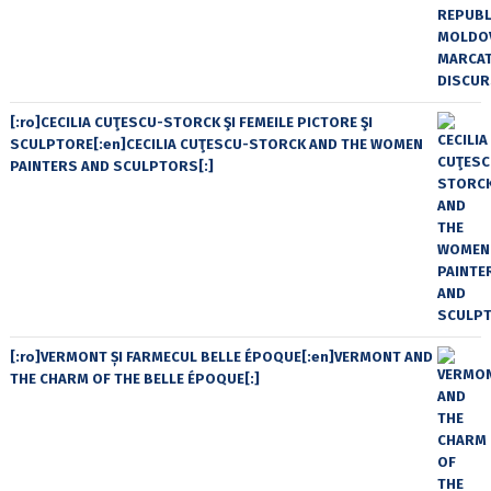
[:ro]CECILIA CUŢESCU-STORCK ŞI FEMEILE PICTORE ŞI
SCULPTORE[:en]CECILIA CUŢESCU-STORCK AND THE WOMEN
PAINTERS AND SCULPTORS[:]
[:ro]VERMONT ȘI FARMECUL BELLE ÉPOQUE[:en]VERMONT AND
THE CHARM OF THE BELLE ÉPOQUE[:]