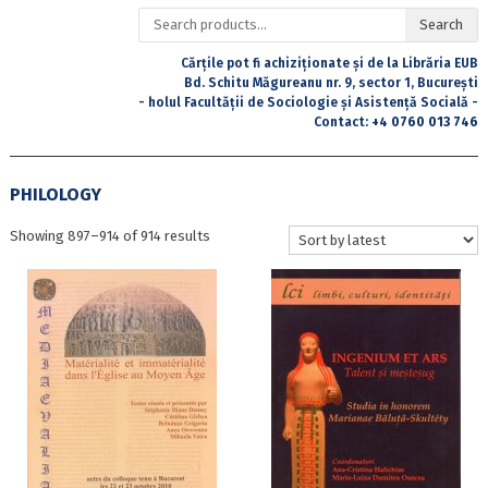
Search
Search
for:
Cărțile pot fi achiziționate și de la Librăria EUB
Bd. Schitu Măgureanu nr. 9, sector 1, București
- holul Facultății de Sociologie și Asistență Socială -
Contact:
+4 0760 013 746
PHILOLOGY
Sorted
Showing 897–914 of 914 results
by
latest