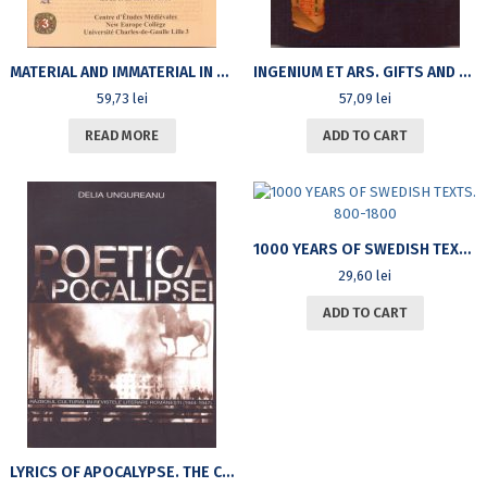
MATERIAL AND IMMATERIAL IN THE MEDIEVAL CHURCH. PAPERS OF THE COLLOQUIUM HELD IN BUCHAREST 22-23 OCTOBER 2010 CENTRE D’ÉTUDES MÉDIÉVALES DE L’UNIVERSITÉ DE BUCAREST/NEW EUROPE COLLÈGE/UNIVERSITÉ LILLE 3
INGENIUM ET ARS. GIFTS AND CRAFTS. STUDIA IN HONOREM MARIANAE BĂLUȚĂ-SKULTÉTY
59,73
lei
57,09
lei
READ MORE
ADD TO CART
1000 YEARS OF SWEDISH TEXTS. 800-1800
29,60
lei
ADD TO CART
LYRICS OF APOCALYPSE. THE CULTURAL BATTLE IN ROMANIAN LITERARY MAGAZINES (1944-1947)