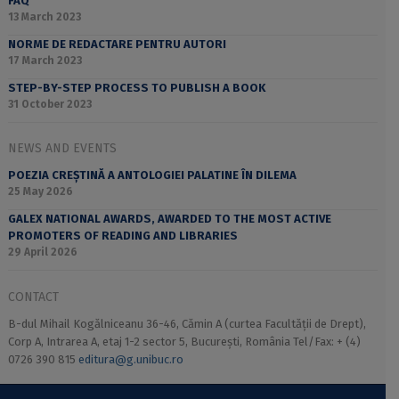
FAQ
13 March 2023
NORME DE REDACTARE PENTRU AUTORI
17 March 2023
STEP-BY-STEP PROCESS TO PUBLISH A BOOK
31 October 2023
NEWS AND EVENTS
POEZIA CREȘTINĂ A ANTOLOGIEI PALATINE ÎN DILEMA
25 May 2026
GALEX NATIONAL AWARDS, AWARDED TO THE MOST ACTIVE
PROMOTERS OF READING AND LIBRARIES
29 April 2026
CONTACT
B-dul Mihail Kogălniceanu 36-46, Cămin A (curtea Facultății de Drept),
Corp A, Intrarea A, etaj 1-2 sector 5, București, România Tel/Fax: + (4)
0726 390 815
editura@g.unibuc.ro