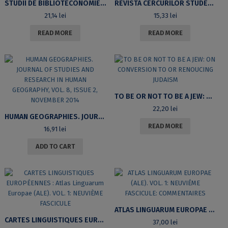
STUDII DE BIBLIOTECONOMIE ŞI ŞTIINŢA INFORMĂRII, NR. 18/2014
REVISTA CERCURILOR STUDENŢEŞTI ALE DEPARTAMENTULUI DE LIMBA ŞI LITERATURA FRANCEZĂ, 3/2014
21,14
lei
15,33
lei
READ MORE
READ MORE
TO BE OR NOT TO BE A JEW: ON CONVERSION TO OR RENOUCING JUDAISM
22,20
lei
HUMAN GEOGRAPHIES. JOURNAL OF STUDIES AND RESEARCH IN HUMAN GEOGRAPHY, VOL. 8, ISSUE 2, NOVEMBER 2014
READ MORE
16,91
lei
ADD TO CART
ATLAS LINGUARUM EUROPAE (ALE). VOL. 1: NEUVIÉME FASCICULE: COMMENTAIRES
CARTES LINGUISTIQUES EUROPÉENNES : ATLAS LINGUARUM EUROPAE (ALE). VOL. 1: NEUVIÈME FASCICULE
37,00
lei