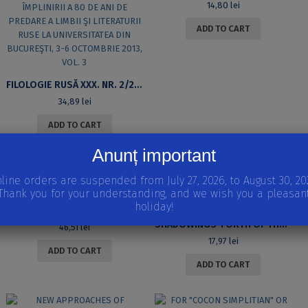
14,80
lei
ADD TO CART
FILOLOGIE RUSĂ XXX. NR. 2/2014. LUCRĂRILE CONFERINŢEI METODICO-ŞTIINŢIFICE INTERNAŢIONALE, DEDICATE ÎMPLINIRII A 80 DE ANI DE PREDARE A LIMBII ŞI LITERATURII RUSE LA UNIVERSITATEA DIN BUCUREŞTI, 3-6 OCTOMBRIE 2013, VOL. 3
34,89
lei
ADD TO CART
Anunț important
line orders are suspended from July 27, 2026, to August 30, 20
Thank you for your understanding, and we wish you a pleasan
holiday!
FILOSOFIA ŞTIINŢELOR UMANE: IN MEMORIAM MIHAIL RADU SOLCAN
SHADOWINGS-FORTH OF THE INVISIBLE: ESOTERICISM IN HERMAN MELVILLE’S FICTION: MOBY DICK AND THE TALES
46,51
lei
17,97
lei
ADD TO CART
ADD TO CART