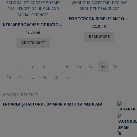
FOR “COCON SIMPLITIAN” OR WHAT IT IS ACCEPTABLE TO SAY ABOUT THE LANGUAGE
NEW APPROACHES OF RATIONALITY. CONTEMPORARY CHALLENGES OF HUMAN AND SOCIAL SCIENCES
22,20
lei
19,56
lei
READ MORE
ADD TO CART
←
1
2
3
…
41
42
43
44
45
46
47
…
74
75
76
→
APARIȚII RECENTE
EROAREA ȘI FACTORUL UMAN ÎN PRACTICA MEDICALĂ