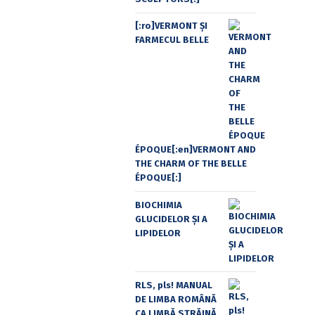
[:ro]VERMONT ȘI
FARMECUL BELLE
ÉPOQUE[:en]VERMONT AND
THE CHARM OF THE BELLE
ÉPOQUE[:]
BIOCHIMIA
GLUCIDELOR ȘI A
LIPIDELOR
RLS, pls! MANUAL
DE LIMBA ROMÂNĂ
CA LIMBĂ STRĂINĂ