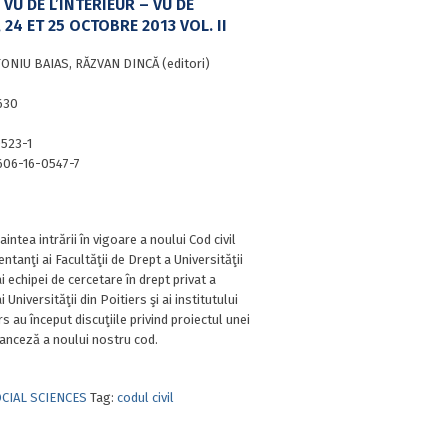
 VU DE L’INTÉRIEUR – VU DE
, 24 ET 25 OCTOBRE 2013 VOL. II
ONIU BAIAS, RĂZVAN DINCĂ (editori)
630
523-1
606-16-0547-7
naintea intrării în vigoare a noului Cod civil
ntanţi ai Facultăţii de Drept a Universităţii
ai echipei de cercetare în drept privat a
 Universităţii din Poitiers şi ai institutului
s au început discuţiile privind proiectul unei
ranceză a noului nostru cod.
CIAL SCIENCES
Tag:
codul civil