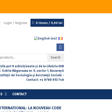
Login / Register
0 items /
0,00
lei
Search
țile pot fi achiziționate și de la Librăria EUB
. Schitu Măgureanu nr. 9, sector 1, București
acultății de Sociologie și Asistență Socială -
Contact:
+4 0760 013 746
SS
CONTACT
NTERNATIONAL: LA NOUVEAU CODE