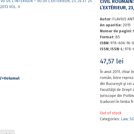
CIVIL ROUMAIN:
L’EXTÉRIEUR, 23
Autor:
FLAVIUS ANT
An aparitie:
2015
Numar de pagini:
Format:
B5
ISBN:
978-606-16-0
ISSN; ISSN-L:
978-
47,57
lei
În anul 2011, chiar î
român, între repreze
din Bucureşti şi cei 
Facultăţii de Drept ai
Juriscope din Poitier
traduceri în limba f
Out of stock
Categories:
Law
,
SO