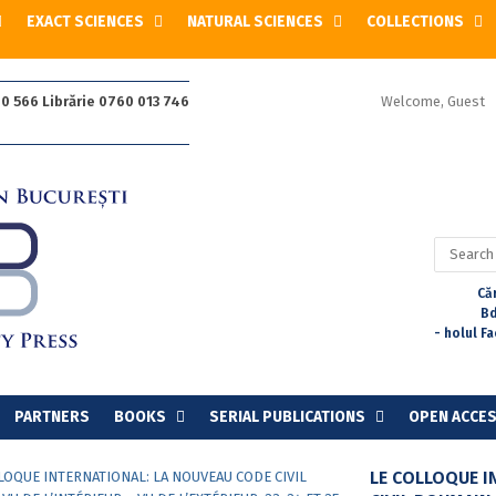
EXACT SCIENCES
NATURAL SCIENCES
COLLECTIONS
Welcome, Guest
0 566 Librărie 0760 013 746
Search
for:
Căr
Bd
- holul F
PARTNERS
BOOKS
SERIAL PUBLICATIONS
OPEN ACCE
LE COLLOQUE I