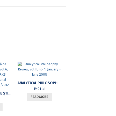
ANALYTICAL PHILOSOPHY REVIEW, VOL.II, NO. 1, JANUARY – JUNE 2008
19,01
lei
REPERE. REVISTĂ DE ȘTIINȚELE EDUCAȚIEI. VOL.6, NR.1/2012LANDMARKS. REVIEW OF EDUCATIONAL SCIENCES. VOL. 6, NR.1/2012
READ MORE