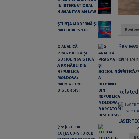
IN INTERNATIONAL
HUMANITARIAN LAW
ȘTIINȚA MODERNĂ ȘI
Review
MATERIALISMUL
Reviews
O ANALIZĂ
PRAGMATICĂ ȘI
There are n
SOCIOLINGVISTICĂ
A ROMÂNEI DIN
Only logged
REPUBLICA
MOLDOVA:
MARCATORII
DISCURSIVI
Related
[:ro]CECILIA
CUŢESCU-STORCK
RE