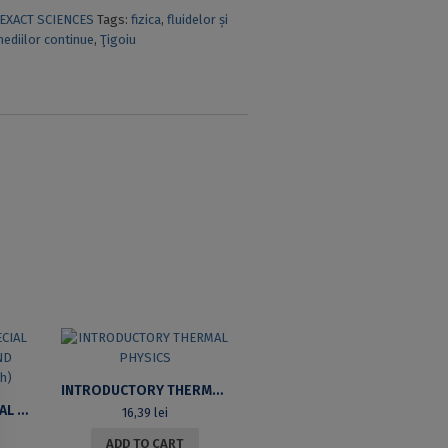
EXACT SCIENCES
Tags:
fizica
,
fluidelor și
ediilor continue
,
Ţigoiu
INTRODUCTORY THERMAL PHYSICS
ELEMENTS OF SPECIAL RELATIVITY. SECOND EDITION (IN ENGLISH)
16,39
lei
ADD TO CART