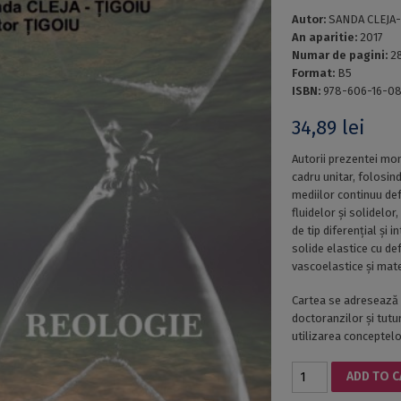
Autor:
SANDA CLEJA-
An aparitie:
2017
Numar de pagini:
2
Format:
B5
ISBN:
978-606-16-0
34,89
lei
Autorii prezentei mon
cadru unitar, folosi
mediilor continuu def
fluidelor și solidelor
de tip diferențial și 
solide elastice cu def
vascoelastice și mate
Cartea se adresează st
doctoranzilor și tutur
utilizarea conceptelo
REOLOGIE
ADD TO 
quantity