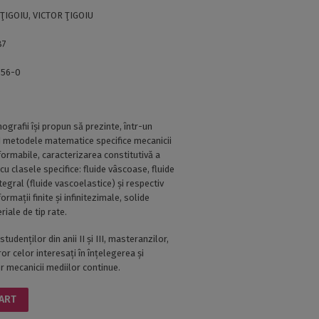
ŢIGOIU, VICTOR ŢIGOIU
87
856-0
ografii își propun să prezinte, într-un
nd metodele matematice specifice mecanicii
ormabile, caracterizarea constitutivă a
, cu clasele specifice: fluide vâscoase, fluide
integral (fluide vascoelastice) și respectiv
ormații finite și infinitezimale, solide
riale de tip rate.
udenților din anii II și III, masteranzilor,
or celor interesați în înțelegerea și
r mecanicii mediilor continue.
CART