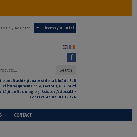
Login / Register
0 items /
0,00
lei
Search
ile pot fi achiziționate și de la Librăria EUB
 Schitu Măgureanu nr. 9, sector 1, București
ultății de Sociologie și Asistență Socială -
Contact:
+4 0760 013 746
S
CONTACT