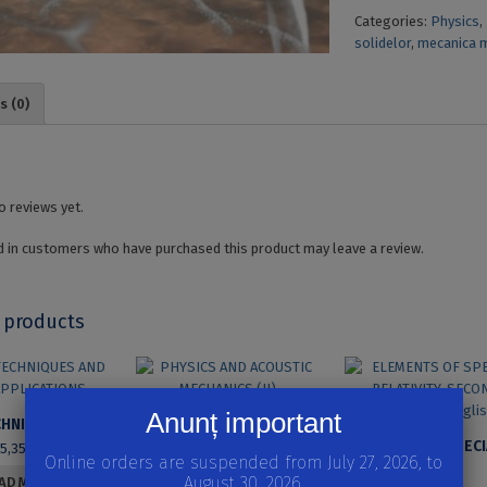
Categories:
Physics
,
solidelor
,
mecanica m
s (0)
o reviews yet.
 in customers who have purchased this product may leave a review.
 products
Anunț important
LASER TECHNIQUES AND SOME APPLICATIONS
PHYSICS AND ACOUSTIC MECHANICS (II)
25,35
lei
22,20
lei
Online orders are suspended from July 27, 2026, to
31,19
lei
August 30, 2026.
AD MORE
READ MORE