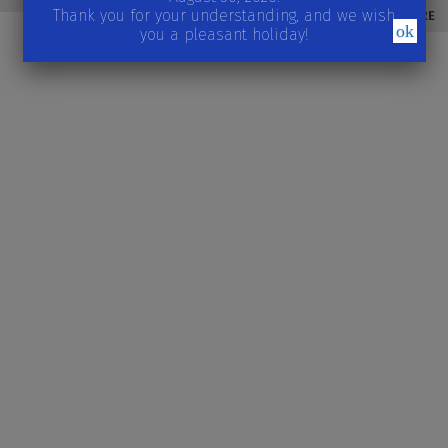
Thank you for your understanding, and we wish
READ MORE
ok
you a pleasant holiday!