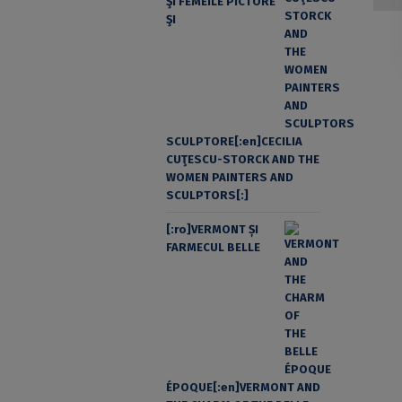
ŞI FEMEILE PICTORE
ŞI
SCULPTORE[:en]CECILIA
CUŢESCU-STORCK AND THE
WOMEN PAINTERS AND
SCULPTORS[:]
[:ro]VERMONT ȘI
FARMECUL BELLE
ÉPOQUE[:en]VERMONT AND