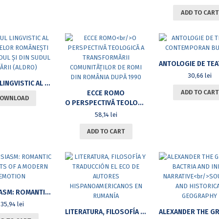
ADD TO CART
30,66
lei
ATLASUL LINGVISTIC AL DIALECTELOR ROMÂNEȘTI DIN NORDUL ȘI DIN SUDUL DUNĂRII (ALDRO)
ADD TO CART
ECCE ROMO
OWNLOAD
O PERSPECTIVĂ TEOLOGICĂ A TRANSFORMĂRII COMUNITĂȚILOR DE ROMI DIN ROMÂNIA DUPĂ 1990
58,14
lei
ADD TO CART
ENTHUSIASM: ROMANTIC ACCOUNTS OF A MODERN EMOTION
35,94
lei
LITERATURA, FILOSOFÍA Y TRADUCCIÓN EL ECO DE AUTORES HISPANOAMERICANOS EN RUMANÍA