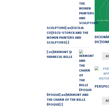
SCULPTORE[:en]CECILIA
CUŢESCU-STORCK AND THE
WOMEN PAINTERS AND
DICȚIONAR FRAZ
SCULPTORS[:]
[:ro]VERMONT ȘI
A
FARMECUL BELLE
ÉPOQUE[:en]VERMONT AND
THE CHARM OF THE BELLE
A
ÉPOQUE[:]