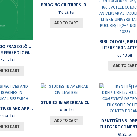
BRIDGING CULTURES, BUILDING LEGACIES THROUGH ARABICA FESTSCHRIFT FOR GEORGE GRIGORE
116,28
lei
ADD TO CART
DICIONÁRIO FRASEOLÓGICO PORTUGUÊS-ROMENO
„LITERE 160”. ACTELE COLOCVIULUI ANIVERSAR AL FACULTĂȚII DE LITERE, UNIVERSITATEA DIN BUCUREȘTI 
EOLOGIC PORTUGHEZ-ROMÂN
63,43
lei
47,57
lei
ADD TO CART
DD TO CART
STUDIES IN AMERICAN CIVILIZATION
PERSPECTIVES AND APPROACHES IN HISTORICAL RESEARCH
37,00
lei
51,80
lei
ADD TO CART
IDENTITĂȚI VS. DR
DD TO CART
CULEGERE COMENTATĂ DE TEORIE ȘI FILOSOFIE POLITICĂ 
61,32
lei