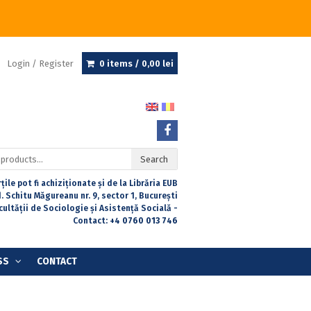
Login / Register
0 items /
0,00
lei
Search
țile pot fi achiziționate și de la Librăria EUB
. Schitu Măgureanu nr. 9, sector 1, București
acultății de Sociologie și Asistență Socială -
Contact:
+4 0760 013 746
SS
CONTACT