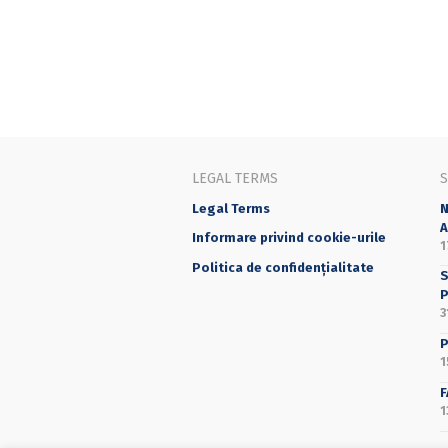
LEGAL TERMS
Legal Terms
N
A
Informare privind cookie-urile
1
Politica de confidențialitate
S
P
3
P
1
F
1