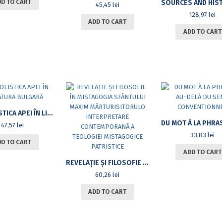
DD TO CART
SOURCES AND HISTORICAL GEO
45,45
lei
128,97
lei
ADD TO CART
ADD TO CART
SIMBOLISTICA APEI ÎN LITERATURA BULGARĂ
47,57
lei
33,83
lei
DD TO CART
ADD TO CART
REVELAȚIE ȘI FILOSOFIE ÎN MISTAGOGIA SFÂNTULUI MAXIM MĂRTURISITORULO INTERPRETARE CONTEMPORANĂ A TEOLOGIEI MISTAGOGICE PATRISTICE
60,26
lei
ADD TO CART