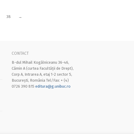
38
→
CONTACT
B-dul Mihail Kogălniceanu 36-46,
Cămin A (curtea Facultății de Drept),
Corp A, Intrarea A, etaj 1-2 sector 5,
București, România Tel/Fax: + (4)
0726 390 815
editura@g.unibuc.ro