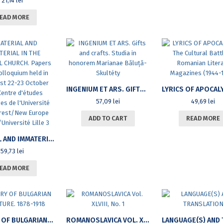
21,14
lei
EAD MORE
INGENIUM ET ARS. GIFTS AND CRAFTS. STUDIA IN HONOREM MARIANAE BĂLUȚĂ-SKULTÉTY
57,09
lei
49,69
lei
ADD TO CART
READ MORE
MATERIAL AND IMMATERIAL IN THE MEDIEVAL CHURCH. PAPERS OF THE COLLOQUIUM HELD IN BUCHAREST 22-23 OCTOBER 2010 CENTRE D’ÉTUDES MÉDIÉVALES DE L’UNIVERSITÉ DE BUCAREST/NEW EUROPE COLLÈGE/UNIVERSITÉ LILLE 3
59,73
lei
EAD MORE
HISTORY OF BULGARIAN LITERATURE. 1878-1918
ROMANOSLAVICA VOL. XLVIII, NO. 1