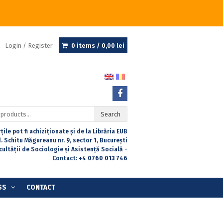
Login / Register
0 items /
0,00
lei
Search
țile pot fi achiziționate și de la Librăria EUB
. Schitu Măgureanu nr. 9, sector 1, București
acultății de Sociologie și Asistență Socială -
Contact:
+4 0760 013 746
SS
CONTACT