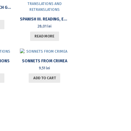
EXERCISES OF CZECH GRAMMAR. KEY TO EXERCISES
SPANISH III. READING, EDITING, GRAMMAR, TRANSLATIONS AND RETRANSLATIONS
28,01
lei
READ MORE
TIONS
SONNETS FROM CRIMEA
9,51
lei
ADD TO CART