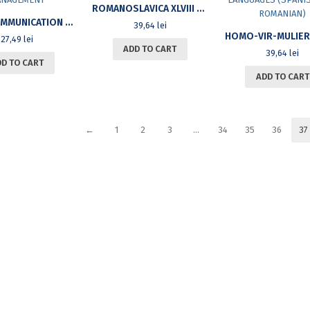
ROMANOSLAVICA XLVIII NO.2
MASS COMMUNICATION INFORMATION SYSTEMS MANAGEMENT
39,64
lei
27,49
lei
ADD TO CART
39,64
lei
DD TO CART
ADD TO CART
←
1
2
3
…
34
35
36
37