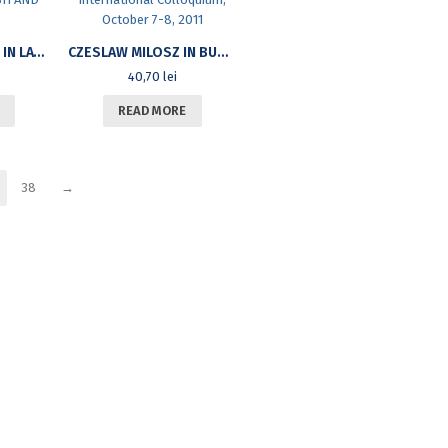
HOMO-VIR-MULIER IN LATIN AND ROMANCE LANGUAGES (SPANISH AND ROMANIAN)
CZESLAW MILOSZ IN BUCHAREST. PAPERS OF THE INTERNATIONAL COLLOQUIUM, OCTOBER 7-8, 2011
40,70
lei
READ MORE
38
→