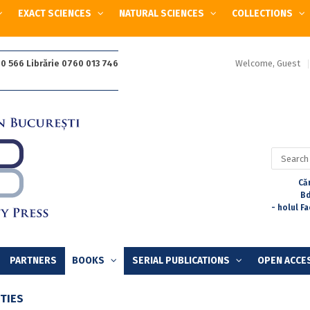
EXACT SCIENCES
NATURAL SCIENCES
COLLECTIONS
Welcome, Guest
0 566 Librărie 0760 013 746
Search
for:
Căr
Bd
- holul F
PARTNERS
BOOKS
SERIAL PUBLICATIONS
OPEN ACCE
TIES