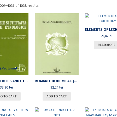
Sorted
009–1036 of 1038 results
by
latest
21,14
lei
READ MORE
THE EXIGENCIES AND UTILITY OF ETHNOLOGICAL READING. IN HONOREM NICOLAE CONSTANTINESCU
ROMANO-BOHEMICA I. JOURNAL FOR CENTRAL EUROPEAN STUDIES
33,30
lei
32,24
lei
DD TO CART
ADD TO CART