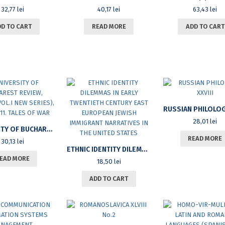
32,77
lei
40,17
lei
63,43
lei
DD TO CART
READ MORE
ADD TO CART
28,01
lei
UNIVERSITY OF BUCHAREST REVIEW, VOL.XIII (VOL.I NEW SERIES), NO.2, 2011. TALES OF WAR
READ MORE
30,13
lei
ETHNIC IDENTITY DILEMMAS IN EARLY TWENTIETH CENTURY EAST EUROPEAN JEWISH IMMIGRANT NARRATIVES IN THE UNITED STATES
EAD MORE
18,50
lei
ADD TO CART