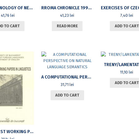
THE PHONOLOGY OF NEW ENGLISHES
RROMA CHRONICLE 1990-2011
41,76
lei
41,23
lei
7,40
lei
DD TO CART
READ MORE
ADD TO CART
TRENY/LAMENTA
11,10
lei
A COMPUTATIONAL PERSPECTIVE ON NATURAL LANGUAGE SEMANTICS
ADD TO CART
31,71
lei
ADD TO CART
BUCHAREST WORKING PAPERS IN LINGUISTICS, VOL XII, NO.2/2011