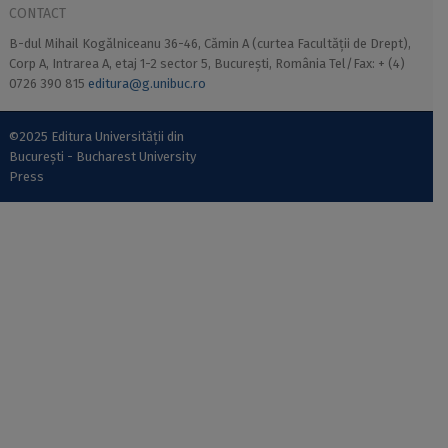
CONTACT
B-dul Mihail Kogălniceanu 36-46, Cămin A (curtea Facultății de Drept),
Corp A, Intrarea A, etaj 1-2 sector 5, București, România Tel/Fax: + (4)
0726 390 815
editura@g.unibuc.ro
©2025 Editura Universității din
București - Bucharest University
Press