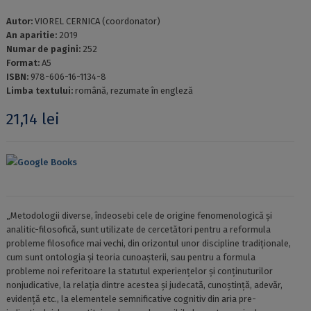
Autor:
VIOREL CERNICA (coordonator)
An aparitie:
2019
Numar de pagini:
252
Format:
A5
ISBN:
978-606-16-1134-8
Limba textului:
română, rezumate în engleză
21,14
lei
Google Books
„Metodologii diverse, îndeosebi cele de origine fenomenologică și
analitic-filosofică, sunt utilizate de cercetători pentru a reformula
probleme filosofice mai vechi, din orizontul unor discipline tradiționale,
cum sunt ontologia și teoria cunoașterii, sau pentru a formula
probleme noi referitoare la statutul experiențelor și conținuturilor
nonjudicative, la relația dintre acestea și judecată, cunoștință, adevăr,
evidență etc., la elementele semnificative cognitiv din aria pre-