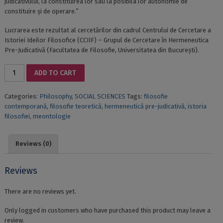
judicativului, la constituirea lor sau la posibila lor autonomie de
constituire și de operare.”
Lucrarea este rezultat al cercetărilor din cadrul Centrului de Cercetare a
Istoriei Ideilor Filosofice (CCIIF) – Grupul de Cercetare în Hermeneutica
Pre-Judicativă (Facultatea de Filosofie, Universitatea din București).
STUDIES
ADD TO CART
IN
THE
Categories:
Philosophy
,
SOCIAL SCIENCES
Tags:
filosofie
PRE-
contemporană
,
filosofie teoretică
,
hermeneutică pre-judicativă
,
istoria
JUDICATIVE
filosofiei
,
meontologie
HERMENEUTICS
AND
MEONTOLOGY,
Reviews (0)
VOL.
4
quantity
Reviews
There are no reviews yet.
Only logged in customers who have purchased this product may leave a
review.