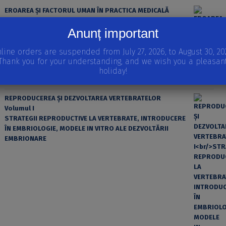
EROAREA ȘI FACTORUL UMAN ÎN PRACTICA MEDICALĂ
Anunț important
line orders are suspended from July 27, 2026, to August 30, 20
Thank you for your understanding, and we wish you a pleasan
holiday!
REPRODUCEREA ȘI DEZVOLTAREA VERTEBRATELOR
Volumul I
STRATEGII REPRODUCTIVE LA VERTEBRATE, INTRODUCERE
ÎN EMBRIOLOGIE, MODELE IN VITRO ALE DEZVOLTĂRII
EMBRIONARE