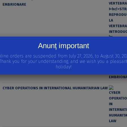
EMBRIONARE
Anunț important
line orders are suspended from July 27, 2026, to August 30, 20
Thank you for your understanding, and we wish you a pleasan
holiday!
CYBER OPERATIONS IN INTERNATIONAL HUMANITARIAN LAW