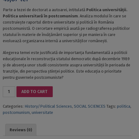
Parte a tezei de doctorat a autoarei, intitulată
Politica universității.
Politica universitară în postcomunism
. Analiza modului în care se
construiește raportul dintre universitate și politică în România
postcomunistă. O cercetare empirică axată pe radiografierea politicilor
statului în materie de învățământ superior și pe maniera în care
evoluează organizarea internă a universităților românești.
Alegerea temei este justificată de importanța fundamentală a politicii
educaționale în reconstrucția statului democratic după decembrie 1989
și de absența unor studii consistente asupra universității în perioada de
tranziție, din perspectiva științei politice. Este educația o prioritate
pentru guvernele postcomuniste?
UNIVERSITY
ADD TO CART
AND
POLITICS
Categories:
History/Political Sciences
,
SOCIAL SCIENCES
Tags:
politica
,
IN
postcomunism
,
universitate
POSTCOMMUNIST
ROMANIA
quantity
Reviews (0)