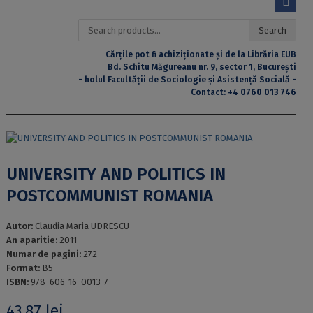
Search
Search
for:
Cărțile pot fi achiziționate și de la Librăria EUB
Bd. Schitu Măgureanu nr. 9, sector 1, București
- holul Facultății de Sociologie și Asistență Socială -
Contact:
+4 0760 013 746
UNIVERSITY AND POLITICS IN
POSTCOMMUNIST ROMANIA
Autor:
Claudia Maria UDRESCU
An aparitie:
2011
Numar de pagini:
272
Format:
B5
ISBN:
978-606-16-0013-7
43,87
lei