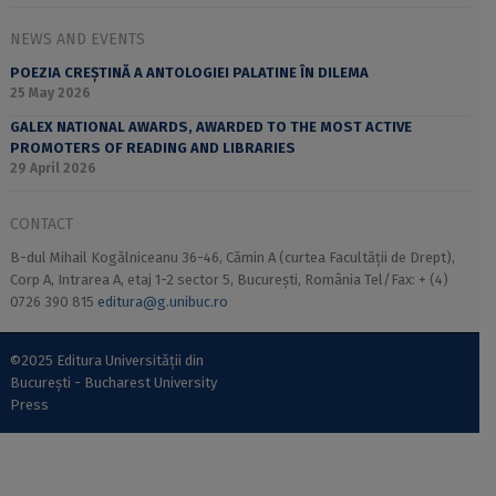
NEWS AND EVENTS
POEZIA CREȘTINĂ A ANTOLOGIEI PALATINE ÎN DILEMA
25 May 2026
GALEX NATIONAL AWARDS, AWARDED TO THE MOST ACTIVE
PROMOTERS OF READING AND LIBRARIES
29 April 2026
CONTACT
B-dul Mihail Kogălniceanu 36-46, Cămin A (curtea Facultății de Drept),
Corp A, Intrarea A, etaj 1-2 sector 5, București, România Tel/Fax: + (4)
0726 390 815
editura@g.unibuc.ro
©2025 Editura Universității din
București - Bucharest University
Press