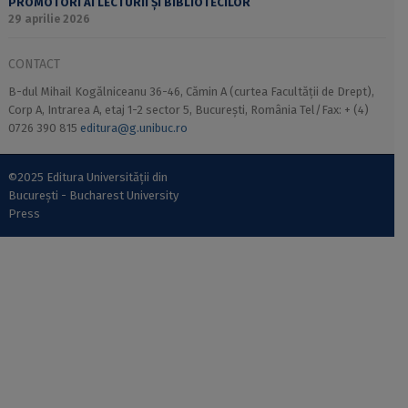
PROMOTORI AI LECTURII ȘI BIBLIOTECILOR
29 aprilie 2026
CONTACT
B-dul Mihail Kogălniceanu 36-46, Cămin A (curtea Facultății de Drept),
Corp A, Intrarea A, etaj 1-2 sector 5, București, România Tel/Fax: + (4)
0726 390 815
editura@g.unibuc.ro
©2025 Editura Universității din
București - Bucharest University
Press