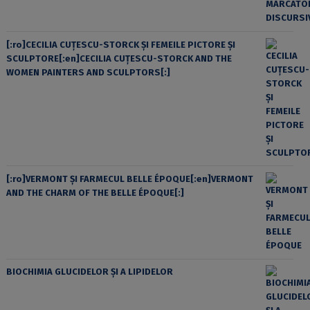
[:ro]CECILIA CUŢESCU-STORCK ŞI FEMEILE PICTORE ŞI
SCULPTORE[:en]CECILIA CUŢESCU-STORCK AND THE
WOMEN PAINTERS AND SCULPTORS[:]
[:ro]VERMONT ȘI FARMECUL BELLE ÉPOQUE[:en]VERMONT
AND THE CHARM OF THE BELLE ÉPOQUE[:]
BIOCHIMIA GLUCIDELOR ȘI A LIPIDELOR