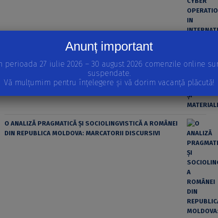
Anunț important
n perioada 27 iulie 2026 – 30 august 2026 comenzile online su
ȘTIINȚA MODERNĂ ȘI MATERIALISMUL
suspendate.
Vă mulțumim pentru înțelegere și vă dorim vacanță plăcută!
O ANALIZĂ PRAGMATICĂ ȘI SOCIOLINGVISTICĂ A ROMÂNEI
DIN REPUBLICA MOLDOVA: MARCATORII DISCURSIVI