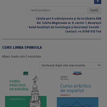
Caută
Caută
după:
Cărțile pot fi achiziționate și de la Librăria EUB
Bd. Schitu Măgureanu nr. 9, sector 1, București
- holul Facultății de Sociologie și Asistență Socială -
Contact:
+4 0760 013 746
CURS LIMBA SPANIOLA
Sortat
Afișez toate cele 2 rezultate
după
cele
mai
recente