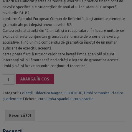
Autorii au elaborat partea de teorie și exercițiile practice ținând cont de
nevoile specifice ale studenților de anul al II-lea. Manualul acoperă
nivelurile B1-B2,
conform Cadrului European Comun de Referință , deși anumite elemente
gramaticale pot depăși uneori nivelul B2.
Cartea este alcătuită din 12 unități și o recapitulare. În fiecare unitate se
explică diferite conținuturi gramaticale, urmate de o serie de exerciții
aplicative. Fiind un mic compendiu de gramatică însoțit de un număr
suficient de exerciții, această
carte poate fi utilă tuturor celor care învață limba spaniolă și sunt
interesați să-și lămurească neclaritățile legate de gramatica acestei
limbi și să-și fixeze anumite conținuturi teoretice.
Cantitate
ADAUGĂ ÎN COȘ
CURSO
PRÁCTICO
Categorii:
Colecții
,
Didactica Magna
,
FILOLOGIE
,
Limbi romanice, clasice
DE
și orientale
Etichete:
curs limba spaniola
,
curs practic
ESPAÑOL.
GRAMÁTICA
II.2
Recenzii (0)
Recenzii