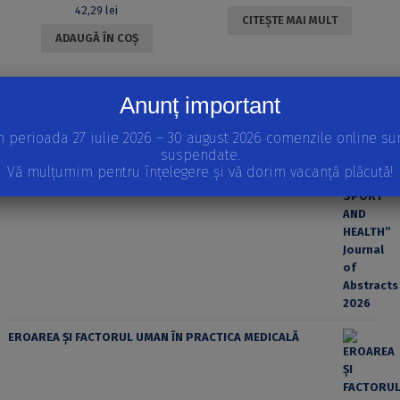
42,29
lei
CITEȘTE MAI MULT
ADAUGĂ ÎN COȘ
APARIȚII RECENTE
Anunț important
INTERNATIONAL SCIENTIFIC CONFERENCE “EDUCATION,
SPORT AND HEALTH” Journal of Abstracts 2026
n perioada 27 iulie 2026 – 30 august 2026 comenzile online su
suspendate.
Vă mulțumim pentru înțelegere și vă dorim vacanță plăcută!
EROAREA ȘI FACTORUL UMAN ÎN PRACTICA MEDICALĂ