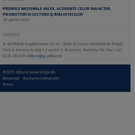
PREMIILE NAȚIONALE GALEX, ACORDATE CELOR MAI ACTIVI
PROMOTORI AI LECTURII ȘI BIBLIOTECILOR
29 aprilie 2026
CONTACT
B-dul Mihail Kogălniceanu 36-46, Cămin A (curtea Facultății de Drept),
Corp A, Intrarea A, etaj 1-2 sector 5, București, România Tel/Fax: + (4)
0726 390 815
editura@g.unibuc.ro
©2025 Editura Universității din
București - Bucharest University
Press