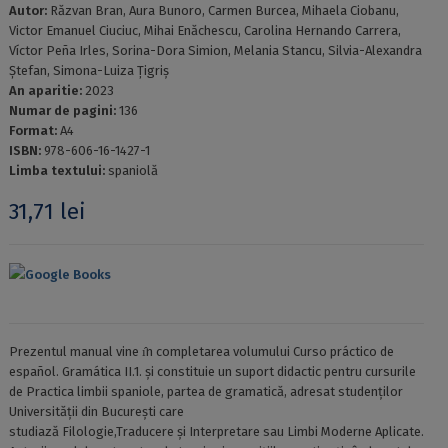
Autor:
Răzvan Bran, Aura Bunoro, Carmen Burcea, Mihaela Ciobanu,
Victor Emanuel Ciuciuc, Mihai Enăchescu, Carolina Hernando Carrera,
Víctor Peña Irles, Sorina-Dora Simion, Melania Stancu, Silvia-Alexandra
Ștefan, Simona-Luiza Țigriș
An aparitie:
2023
Numar de pagini:
136
Format:
A4
ISBN:
978-606-16-1427-1
Limba textului:
spaniolă
31,71
lei
Google Books
Prezentul manual vine ı̂n completarea volumului Curso práctico de
español. Gramática II.1. și constituie un suport didactic pentru cursurile
de Practica limbii spaniole, partea de gramatică, adresat studenților
Universității din București care
studiază Filologie,Traducere și Interpretare sau Limbi Moderne Aplicate.