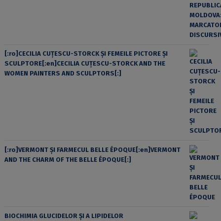
[:ro]CECILIA CUŢESCU-STORCK ŞI FEMEILE PICTORE ŞI
SCULPTORE[:en]CECILIA CUŢESCU-STORCK AND THE
WOMEN PAINTERS AND SCULPTORS[:]
[:ro]VERMONT ȘI FARMECUL BELLE ÉPOQUE[:en]VERMONT
AND THE CHARM OF THE BELLE ÉPOQUE[:]
BIOCHIMIA GLUCIDELOR ȘI A LIPIDELOR