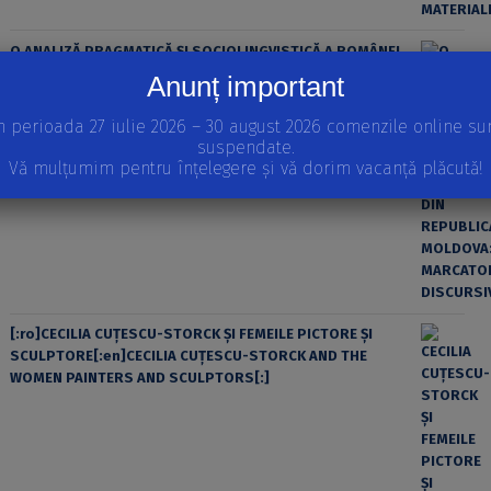
O ANALIZĂ PRAGMATICĂ ȘI SOCIOLINGVISTICĂ A ROMÂNEI
DIN REPUBLICA MOLDOVA: MARCATORII DISCURSIVI
Anunț important
n perioada 27 iulie 2026 – 30 august 2026 comenzile online su
suspendate.
Vă mulțumim pentru înțelegere și vă dorim vacanță plăcută!
[:ro]CECILIA CUŢESCU-STORCK ŞI FEMEILE PICTORE ŞI
SCULPTORE[:en]CECILIA CUŢESCU-STORCK AND THE
WOMEN PAINTERS AND SCULPTORS[:]