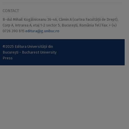
CONTACT
B-dul Mihail Kogălniceanu 36-46, Cămin A (curtea Facultății de Drept),
Corp A, Intrarea A, etaj 1-2 sector 5, București, România Tel/Fax: + (4)
0726 390 815
editura@g.unibuc.ro
©2025 Editura Universității din
București - Bucharest University
Press