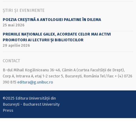
ȘTIRI ȘI EVENIMENTE
POEZIA CREȘTINĂ A ANTOLOGIEI PALATINE ÎN DILEMA
25 mai 2026
PREMIILE NAȚIONALE GALEX, ACORDATE CELOR MAI ACTIVI
PROMOTORI AI LECTURII ȘI BIBLIOTECILOR
29 aprilie 2026
CONTACT
B-dul Mihail Kogălniceanu 36-46, Cămin A (curtea Facultății de Drept),
Corp A, Intrarea A, etaj 1-2 sector 5, București, România Tel/Fax: + (4) 0726
390 815
editura@g.unibuc.ro
©2025 Editura Universității din
București - Bucharest University
Press