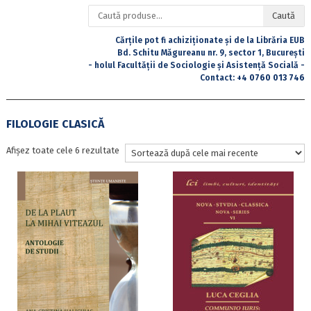
Caută
Caută
după:
Cărțile pot fi achiziționate și de la Librăria EUB
Bd. Schitu Măgureanu nr. 9, sector 1, București
- holul Facultății de Sociologie și Asistență Socială -
Contact:
+4 0760 013 746
FILOLOGIE CLASICĂ
Sortat
Afișez toate cele 6 rezultate
după
cele
mai
recente