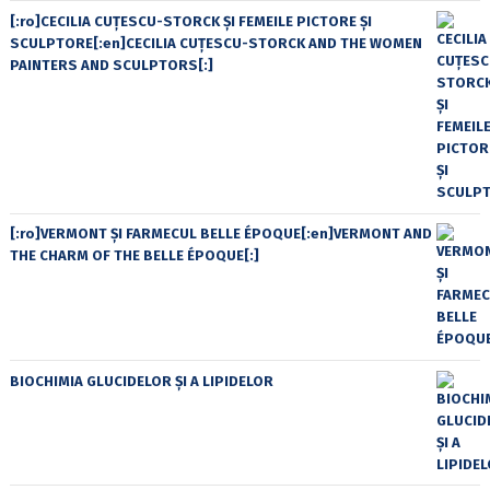
[:ro]CECILIA CUŢESCU-STORCK ŞI FEMEILE PICTORE ŞI
SCULPTORE[:en]CECILIA CUŢESCU-STORCK AND THE WOMEN
PAINTERS AND SCULPTORS[:]
[:ro]VERMONT ȘI FARMECUL BELLE ÉPOQUE[:en]VERMONT AND
THE CHARM OF THE BELLE ÉPOQUE[:]
BIOCHIMIA GLUCIDELOR ȘI A LIPIDELOR