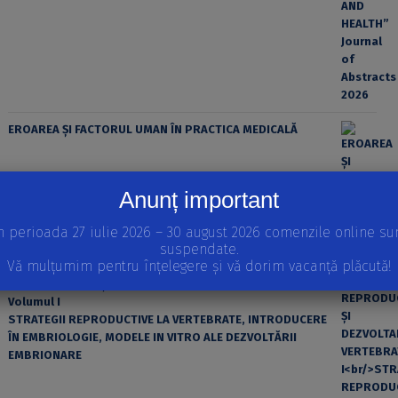
EROAREA ȘI FACTORUL UMAN ÎN PRACTICA MEDICALĂ
Anunț important
n perioada 27 iulie 2026 – 30 august 2026 comenzile online su
suspendate.
Vă mulțumim pentru înțelegere și vă dorim vacanță plăcută!
REPRODUCEREA ȘI DEZVOLTAREA VERTEBRATELOR
Volumul I
STRATEGII REPRODUCTIVE LA VERTEBRATE, INTRODUCERE
ÎN EMBRIOLOGIE, MODELE IN VITRO ALE DEZVOLTĂRII
EMBRIONARE