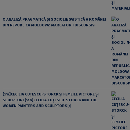
O ANALIZĂ PRAGMATICĂ ȘI SOCIOLINGVISTICĂ A ROMÂNEI
DIN REPUBLICA MOLDOVA: MARCATORII DISCURSIVI
[:ro]CECILIA CUŢESCU-STORCK ŞI FEMEILE PICTORE ŞI
SCULPTORE[:en]CECILIA CUŢESCU-STORCK AND THE
WOMEN PAINTERS AND SCULPTORS[:]