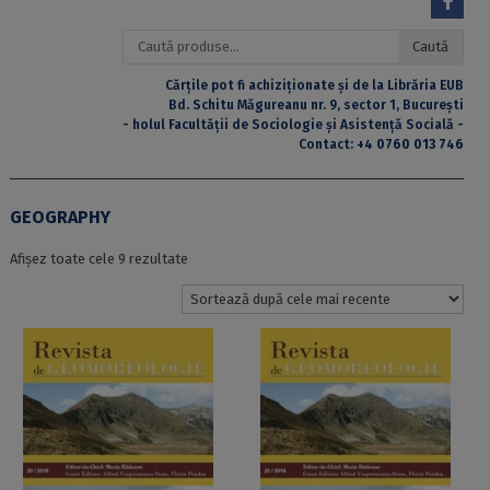
Caută
Caută
după:
Cărțile pot fi achiziționate și de la Librăria EUB
Bd. Schitu Măgureanu nr. 9, sector 1, București
- holul Facultății de Sociologie și Asistență Socială -
Contact:
+4 0760 013 746
GEOGRAPHY
Sortat
Afișez toate cele 9 rezultate
după
cele
mai
recente