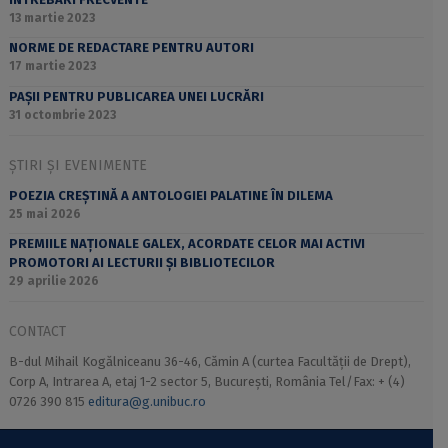
13 martie 2023
NORME DE REDACTARE PENTRU AUTORI
17 martie 2023
PAȘII PENTRU PUBLICAREA UNEI LUCRĂRI
31 octombrie 2023
ȘTIRI ȘI EVENIMENTE
POEZIA CREȘTINĂ A ANTOLOGIEI PALATINE ÎN DILEMA
25 mai 2026
PREMIILE NAȚIONALE GALEX, ACORDATE CELOR MAI ACTIVI
PROMOTORI AI LECTURII ȘI BIBLIOTECILOR
29 aprilie 2026
CONTACT
B-dul Mihail Kogălniceanu 36-46, Cămin A (curtea Facultății de Drept),
Corp A, Intrarea A, etaj 1-2 sector 5, București, România Tel/Fax: + (4)
0726 390 815
editura@g.unibuc.ro