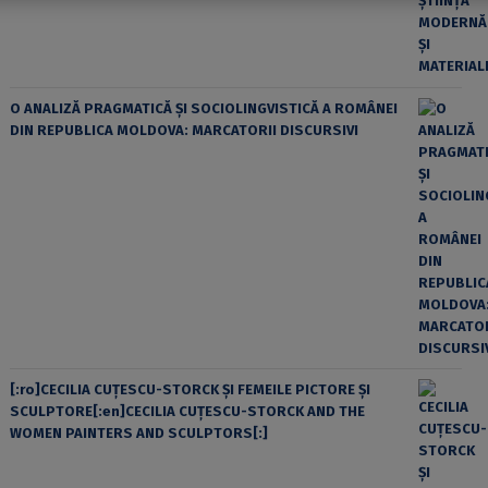
O ANALIZĂ PRAGMATICĂ ȘI SOCIOLINGVISTICĂ A ROMÂNEI
DIN REPUBLICA MOLDOVA: MARCATORII DISCURSIVI
[:ro]CECILIA CUŢESCU-STORCK ŞI FEMEILE PICTORE ŞI
SCULPTORE[:en]CECILIA CUŢESCU-STORCK AND THE
WOMEN PAINTERS AND SCULPTORS[:]