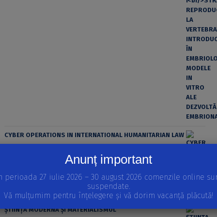
CYBER OPERATIONS IN INTERNATIONAL HUMANITARIAN LAW
Anunț important
n perioada 27 iulie 2026 – 30 august 2026 comenzile online su
suspendate.
Vă mulțumim pentru înțelegere și vă dorim vacanță plăcută!
ȘTIINȚA MODERNĂ ȘI MATERIALISMUL