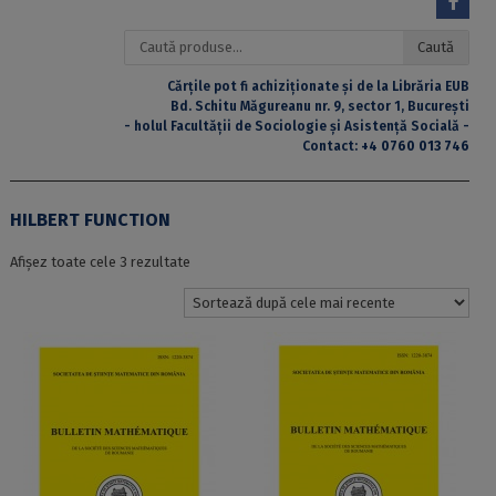
Caută
Caută
după:
Cărțile pot fi achiziționate și de la Librăria EUB
Bd. Schitu Măgureanu nr. 9, sector 1, București
- holul Facultății de Sociologie și Asistență Socială -
Contact:
+4 0760 013 746
HILBERT FUNCTION
Sortat
Afișez toate cele 3 rezultate
după
cele
mai
recente