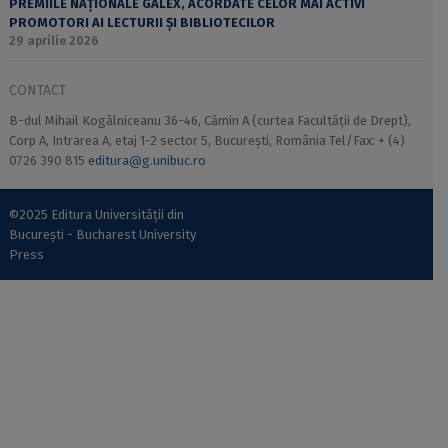
PREMIILE NAȚIONALE GALEX, ACORDATE CELOR MAI ACTIVI
PROMOTORI AI LECTURII ȘI BIBLIOTECILOR
29 aprilie 2026
CONTACT
B-dul Mihail Kogălniceanu 36-46, Cămin A (curtea Facultății de Drept),
Corp A, Intrarea A, etaj 1-2 sector 5, București, România Tel/Fax: + (4)
0726 390 815
editura@g.unibuc.ro
©2025 Editura Universității din
București - Bucharest University
Press