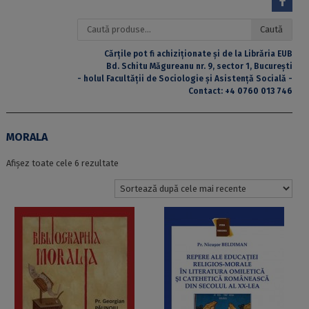
Caută
Caută
după:
Cărțile pot fi achiziționate și de la Librăria EUB
Bd. Schitu Măgureanu nr. 9, sector 1, București
- holul Facultății de Sociologie și Asistență Socială -
Contact:
+4 0760 013 746
MORALA
Sortat
Afișez toate cele 6 rezultate
după
cele
mai
recente