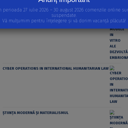
n perioada 27 iulie 2026 – 30 august 2026 comenzile online su
suspendate.
Vă mulțumim pentru înțelegere și vă dorim vacanță plăcută!
CYBER OPERATIONS IN INTERNATIONAL HUMANITARIAN LAW
ȘTIINȚA MODERNĂ ȘI MATERIALISMUL