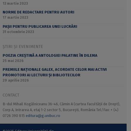
13 martie 2023
NORME DE REDACTARE PENTRU AUTORI
17 martie 2023
PAȘII PENTRU PUBLICAREA UNEI LUCRĂRI
31 octombrie 2023
ȘTIRI ȘI EVENIMENTE
POEZIA CREȘTINĂ A ANTOLOGIEI PALATINE ÎN DILEMA
25 mai 2026
PREMIILE NAȚIONALE GALEX, ACORDATE CELOR MAI ACTIVI
PROMOTORI AI LECTURII ȘI BIBLIOTECILOR
29 aprilie 2026
CONTACT
B-dul Mihail Kogălniceanu 36-46, Cămin A (curtea Facultății de Drept),
Corp A, Intrarea A, etaj 1-2 sector 5, București, România Tel/Fax: + (4)
0726 390 815
editura@g.unibuc.ro