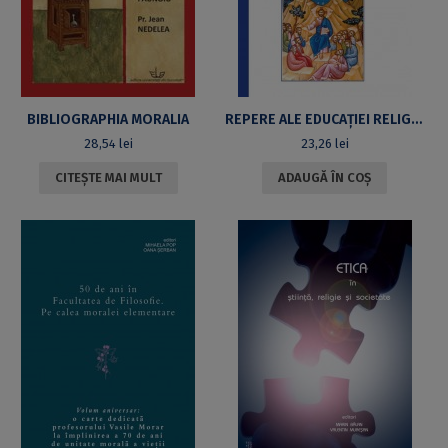
BIBLIOGRAPHIA MORALIA
REPERE ALE EDUCAŢIEI RELIGIOS-MORALE ÎN LITERATURA OMILETICĂ ŞI CATEHETICĂ ROMÂNEASCĂ DIN SECOLUL AL XX-LEA
28,54
lei
23,26
lei
CITEȘTE MAI MULT
ADAUGĂ ÎN COȘ