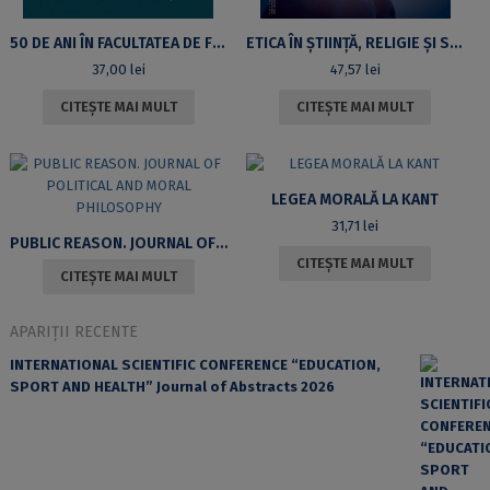
50 DE ANI ÎN FACULTATEA DE FILOSOFIE. PE CALEA MORALEI ELEMENTARE. VOLUM ANIVERSAR – O CARTE DEDICATĂ PROFESORULUI VASILE MORAR LA ÎMPLINIREA A 70 DE ANI DE UNITATE MORALĂ A VIEŢII
ETICA ÎN ŞTIINŢĂ, RELIGIE ŞI SOCIETATE
37,00
lei
47,57
lei
CITEȘTE MAI MULT
CITEȘTE MAI MULT
LEGEA MORALĂ LA KANT
31,71
lei
PUBLIC REASON. JOURNAL OF POLITICAL AND MORAL PHILOSOPHY
CITEȘTE MAI MULT
CITEȘTE MAI MULT
APARIȚII RECENTE
INTERNATIONAL SCIENTIFIC CONFERENCE “EDUCATION,
SPORT AND HEALTH” Journal of Abstracts 2026