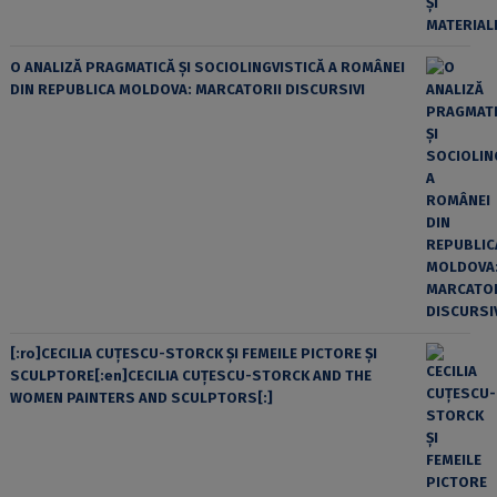
O ANALIZĂ PRAGMATICĂ ȘI SOCIOLINGVISTICĂ A ROMÂNEI
DIN REPUBLICA MOLDOVA: MARCATORII DISCURSIVI
[:ro]CECILIA CUŢESCU-STORCK ŞI FEMEILE PICTORE ŞI
SCULPTORE[:en]CECILIA CUŢESCU-STORCK AND THE
WOMEN PAINTERS AND SCULPTORS[:]