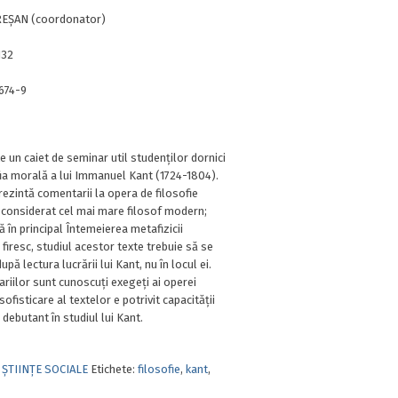
REȘAN (coordonator)
132
674-9
 un caiet de seminar util studenților dornici
fia morală a lui Immanuel Kant (1724-1804).
rezintă comentarii la opera de filosofie
e considerat cel mai mare filosof modern;
 în principal Întemeierea metafizicii
firesc, studiul acestor texte trebuie să se
upă lectura lucrării lui Kant, nu în locul ei.
riilor sunt cunoscuți exegeți ai operei
sofisticare al textelor e potrivit capacității
 debutant în studiul lui Kant.
,
ȘTIINȚE SOCIALE
Etichete:
filosofie
,
kant
,