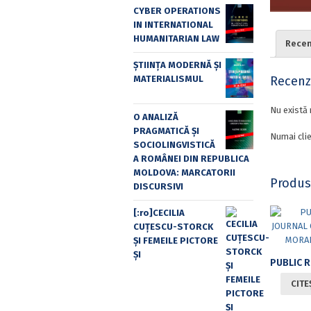
CYBER OPERATIONS
IN INTERNATIONAL
HUMANITARIAN LAW
Recenz
ȘTIINȚA MODERNĂ ȘI
Recenzi
MATERIALISMUL
Nu există 
O ANALIZĂ
PRAGMATICĂ ȘI
Numai clie
SOCIOLINGVISTICĂ
A ROMÂNEI DIN REPUBLICA
MOLDOVA: MARCATORII
Produs
DISCURSIVI
[:ro]CECILIA
CUŢESCU-STORCK
ŞI FEMEILE PICTORE
ŞI
CITE