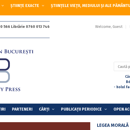
ȘTIINȚE EXACTE
ȘTIINȚELE VIEȚII, MEDIULUI ȘI ALE PĂMÂNT
Welcome, Guest
0 566 Librărie 0760 013 746
Caută
după:
Căr
Bd
- holul F
IRI
PARTENERI
CĂRȚI
PUBLICAȚII PERIODICE
OPEN AC
LEGEA MORALĂ 