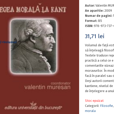
Autor:
Valentin MU
An aparitie:
2009
Numar de pagini:
Format:
B5
ISBN:
978-973-737-
31,71
lei
Volumul de față este
să înțeleagă filoso
Textele traduse rep
practică a celui ce 
comentariile vizează
moravurilor. În mod 
facă în paralel sau d
Deși autorii comenta
kantiene, nivelul de 
de înțelegere a unui
Stoc epuizat
Categorii:
Filosofie
morala