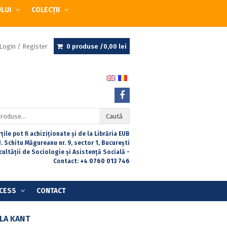
ULUI
COLECȚII
Login / Register
0 produse /
0,00
lei
Caută
țile pot fi achiziționate și de la Librăria EUB
. Schitu Măgureanu nr. 9, sector 1, București
acultății de Sociologie și Asistență Socială -
Contact:
+4 0760 013 746
CESS
CONTACT
LA KANT