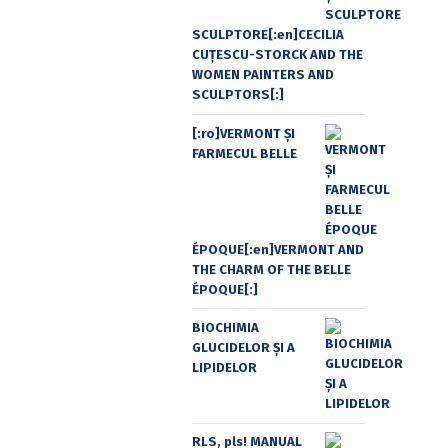
SCULPTORE[:en]CECILIA
CUŢESCU-STORCK AND THE
WOMEN PAINTERS AND
SCULPTORS[:]
[:ro]VERMONT ȘI
FARMECUL BELLE
ÉPOQUE[:en]VERMONT AND
THE CHARM OF THE BELLE
ÉPOQUE[:]
BIOCHIMIA
GLUCIDELOR ȘI A
LIPIDELOR
RLS, pls! MANUAL