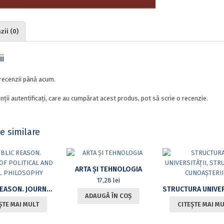
ii (0)
i
recenzii până acum.
nții autentificați, care au cumpărat acest produs, pot să scrie o recenzie.
e similare
ARTA ȘI TEHNOLOGIA
17,28
lei
PUBLIC REASON. JOURNAL OF POLITICAL AND MORAL PHILOSOPHY
ADAUGĂ ÎN COȘ
ȘTE MAI MULT
CITEȘTE MAI M