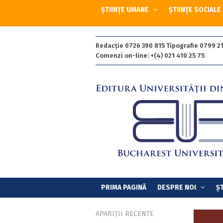
ȘTIINȚE UMANE
ȘTIINȚE SOCIALE
Redacție 0726 390 815 Tipografie 0799 21
Comenzi on-line: +(4) 021 410 25 75
PRIMA PAGINĂ
DESPRE NOI
ȘT
APARIȚII RECENTE