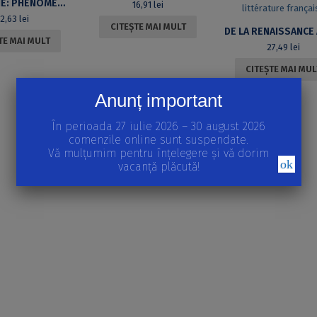
ANTONYMIE: PHÉNOMÈNE DISCURSIF
16,91
lei
42,63
lei
CITEȘTE MAI MULT
TE MAI MULT
27,49
lei
CITEȘTE MAI MUL
Anunț important
În perioada 27 iulie 2026 – 30 august 2026
comenzile online sunt suspendate.
Vă mulțumim pentru înțelegere și vă dorim
ok
vacanță plăcută!