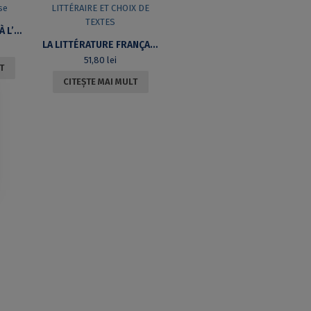
DE LA RENAISSANCE À L’ÂGE ROMANTIQUE REGARDS SUR TROIS SIÈCLES DE LITTÉRATURE FRANÇAISE
LA LITTÉRATURE FRANÇAISE DE LA RENAISSANCE. HISTOIRE LITTÉRAIRE ET CHOIX DE TEXTES
51,80
lei
T
CITEȘTE MAI MULT