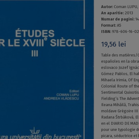
Autor:
Coman LUPU, 
An aparitie:
2013
Numar de pagini:
1
Format:
A5
ISBN:
978-606-16-02
19,56
lei
Table des matières/C
españoles en la obra
eslovaco Jozef Ignác
Gómez Pablos, El habl
Mihaela Irimia, Of En
Colonial Route of th
Sentimental Quixotis
Fielding’s The Adven
Ileana Mihăilă, Trahi
moldave Grégoire III G
Radana Štrbáková, El 
en el DIARIO DE MAD
pour une typologie d
picara, séductrice et 