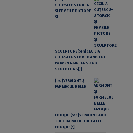
CUŢESCU-STORCK
ŞI FEMEILE PICTORE
ŞI
SCULPTORE[:en]CECILIA
CUŢESCU-STORCK AND THE
WOMEN PAINTERS AND
SCULPTORS[:]
[:ro]VERMONT ȘI
FARMECUL BELLE
ÉPOQUE[:en]VERMONT AND
THE CHARM OF THE BELLE
ÉPOQUE[:]