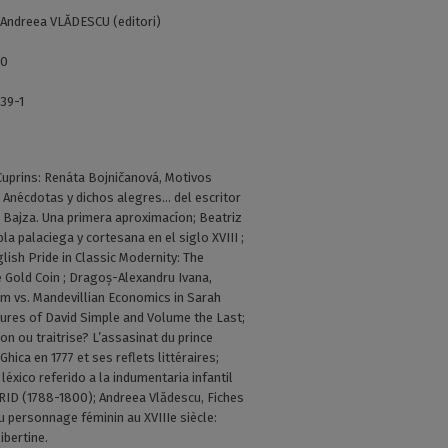
Andreea VLĂDESCU (editori)
40
39-1
uprins: Renáta Bojničanová, Motivos
 Anécdotas y dichos alegres… del escritor
 Bajza. Una primera aproximacíon; Beatriz
a palaciega y cortesana en el siglo XVIII ;
glish Pride in Classic Modernity: The
e Gold Coin ; Dragoș-Alexandru Ivana,
m vs. Mandevillian Economics in Sarah
tures of David Simple and Volume the Last;
son ou traitrise? L’assasinat du prince
hica en 1777 et ses reflets littéraires;
léxico referido a la indumentaria infantil
RID (1788-1800); Andreea Vlădescu, Fiches
u personnage féminin au XVIIIe siècle:
libertine.