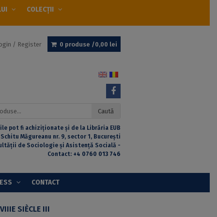
LUI
COLECȚII
ogin / Register
0 produse /
0,00
lei
Caută
ile pot fi achiziționate și de la Librăria EUB
 Schitu Măgureanu nr. 9, sector 1, București
ultății de Sociologie și Asistență Socială -
Contact:
+4 0760 013 746
CESS
CONTACT
IIIE SIÈCLE III