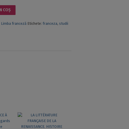
N COȘ
,
Limba franceză
Etichete:
franceza
,
studii