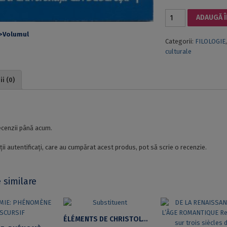
Cantitate
ADAUGĂ Î
ÉTUDES
SUR
Categorii:
FILOLOGIE
LE
culturale
XVIIIe
SIÈCLE
III
i (0)
i
ecenzii până acum.
ții autentificați, care au cumpărat acest produs, pot să scrie o recenzie.
 similare
ÉLÉMENTS DE CHRISTOLOGIE DANS LES SERMONS DE JACQUES BÉNIGNE BOSSUET