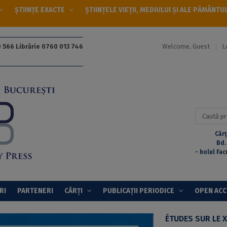
ȘTIINȚE EXACTE
ȘTIINȚELE VIEȚII, MEDIULUI ȘI ALE PĂMÂNTU
Welcome, Guest
L
 566 Librărie 0760 013 746
Caută
după:
Cărț
Bd.
- holul Fac
RI
PARTENERI
CĂRȚI
PUBLICAȚII PERIODICE
OPEN AC
ÉTUDES SUR LE XV