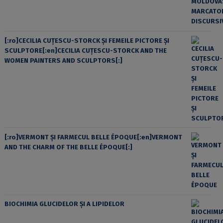
[:ro]CECILIA CUŢESCU-STORCK ŞI FEMEILE PICTORE ŞI
SCULPTORE[:en]CECILIA CUŢESCU-STORCK AND THE
WOMEN PAINTERS AND SCULPTORS[:]
[:ro]VERMONT ȘI FARMECUL BELLE ÉPOQUE[:en]VERMONT
AND THE CHARM OF THE BELLE ÉPOQUE[:]
BIOCHIMIA GLUCIDELOR ȘI A LIPIDELOR