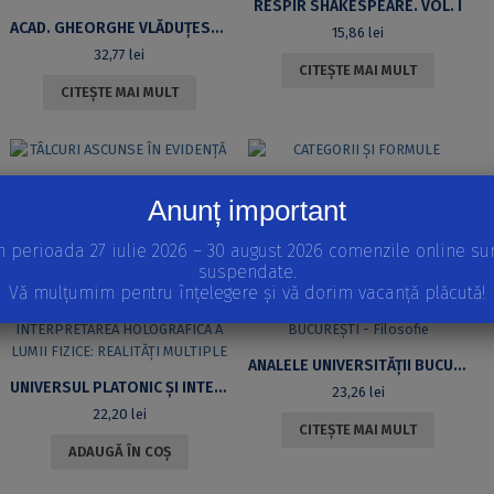
RESPIR SHAKESPEARE. VOL. I
ACAD. GHEORGHE VLĂDUŢESCU – 80 DE ANI
15,86
lei
32,77
lei
CITEȘTE MAI MULT
CITEȘTE MAI MULT
TÂLCURI ASCUNSE ÎN EVIDENŢĂ
CATEGORII ŞI FORMULE
Anunț important
35,94
lei
33,83
lei
n perioada 27 iulie 2026 – 30 august 2026 comenzile online su
ADAUGĂ ÎN COȘ
CITEȘTE MAI MULT
suspendate.
Vă mulțumim pentru înțelegere și vă dorim vacanță plăcută!
ANALELE UNIVERSITĂŢII BUCUREŞTI – FILOSOFIE
UNIVERSUL PLATONIC ŞI INTERPRETAREA HOLOGRAFICĂ A LUMII FIZICE: REALITĂŢI MULTIPLE
23,26
lei
22,20
lei
CITEȘTE MAI MULT
ADAUGĂ ÎN COȘ