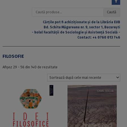
Caută
Caută
după:
Cărțile pot fi achiziționate și de la Librăria EUB
Bd. Schitu Măgureanu nr. 9, sector 1, București
- holul Facultății de Sociologie și Asistență Socială -
Contact:
+4 0760 013 746
FILOSOFIE
Sortat
Afișez 29 - 56 din 140 de rezultate
după
cele
mai
recente