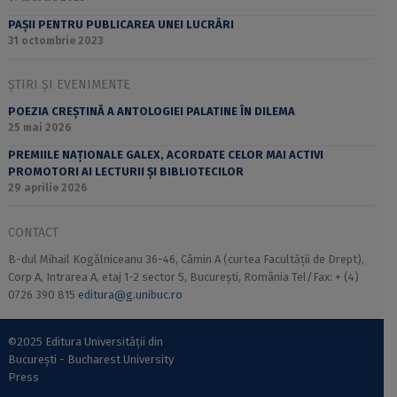
PAȘII PENTRU PUBLICAREA UNEI LUCRĂRI
31 octombrie 2023
ȘTIRI ȘI EVENIMENTE
POEZIA CREȘTINĂ A ANTOLOGIEI PALATINE ÎN DILEMA
25 mai 2026
PREMIILE NAȚIONALE GALEX, ACORDATE CELOR MAI ACTIVI
PROMOTORI AI LECTURII ȘI BIBLIOTECILOR
29 aprilie 2026
CONTACT
B-dul Mihail Kogălniceanu 36-46, Cămin A (curtea Facultății de Drept),
Corp A, Intrarea A, etaj 1-2 sector 5, București, România Tel/Fax: + (4)
0726 390 815
editura@g.unibuc.ro
©2025 Editura Universității din
București - Bucharest University
Press