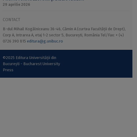
29 aprilie 2026
CONTACT
B-dul Mihail Kogălniceanu 36-46, Cămin A (curtea Facultății de Drept),
Corp A, Intrarea A, etaj 1-2 sector 5, București, România Tel/Fax: + (4)
0726 390 815
editura@g.unibuc.ro
©2025 Editura Universității din
București - Bucharest University
Press