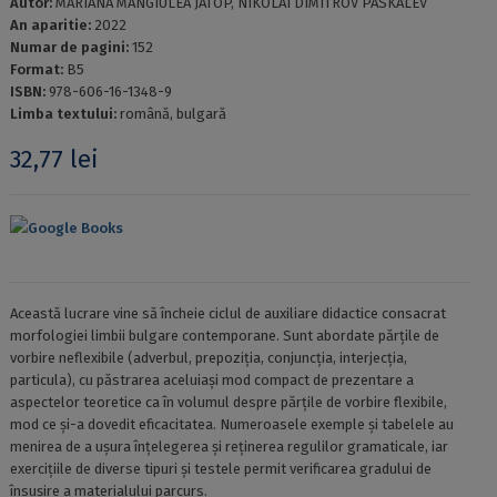
Autor:
MARIANA MANGIULEA JATOP, NIKOLAI DIMITROV PASKALEV
An aparitie:
2022
Numar de pagini:
152
Format:
B5
ISBN:
978-606-16-1348-9
Limba textului:
română, bulgară
32,77
lei
Google Books
Această lucrare vine să încheie ciclul de auxiliare didactice consacrat
morfologiei limbii bulgare contemporane. Sunt abordate părțile de
vorbire neflexibile (adverbul, prepoziţia, conjuncţia, interjecţia,
particula), cu păstrarea aceluiași mod compact de prezentare a
aspectelor teoretice ca în volumul despre părțile de vorbire flexibile,
mod ce și-a dovedit eficacitateа. Numeroasele exemple și tabelele au
menirea de a ușura înțelegerea și reținerea regulilor gramaticale, iar
exercițiile de diverse tipuri și testele permit verificarea gradului de
însușire a materialului parcurs.