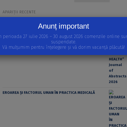
APARIȚII RECENTE
INTERNATIONAL SCIENTIFIC CONFERENCE “EDUCATION,
Anunț important
SPORT AND HEALTH” Journal of Abstracts 2026
n perioada 27 iulie 2026 – 30 august 2026 comenzile online su
suspendate.
Vă mulțumim pentru înțelegere și vă dorim vacanță plăcută!
EROAREA ȘI FACTORUL UMAN ÎN PRACTICA MEDICALĂ