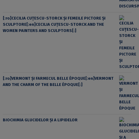
[:ro]CECILIA CUŢESCU-STORCK ŞI FEMEILE PICTORE ŞI
SCULPTORE[:en]CECILIA CUŢESCU-STORCK AND THE
WOMEN PAINTERS AND SCULPTORS[:]
[:ro]VERMONT ȘI FARMECUL BELLE ÉPOQUE[:en]VERMONT
AND THE CHARM OF THE BELLE ÉPOQUE[:]
BIOCHIMIA GLUCIDELOR ȘI A LIPIDELOR