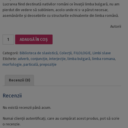
Lucrarea fiind destinată nativilor români ce învață limba bulgară, nu am
pierdut din vedere să subliniem, acolo unde ni s-a părut necesar,
asemănările și deosebirile cu structurile echivalente din limba română.
Autorii
Cantitate
ADAUGĂ ÎN COȘ
GRAMATICA
LIMBII
Categorii:
Biblioteca de slavistică
,
Colecții
,
FILOLOGIE
,
Limbi slave
BULGARE.
Etichete:
adverb
,
conjuncție
,
interjecție
,
limba bulgară
,
limba romana
,
PĂRȚILE
morfologie
,
particulă
,
prepoziție
DE
VORBIRE
NEFLEXIBILE
Recenzii (0)
Recenzii
Nu există recenzii până acum.
Numai clienții autentificați, care au cumpărat acest produs, pot să scrie
o recenzie.