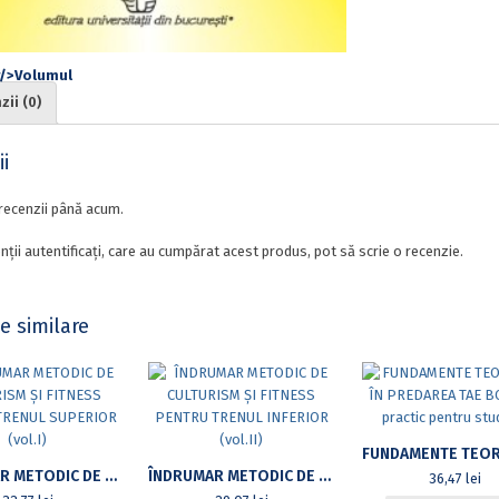
STANDARD
ii (0)
i
recenzii până acum.
nții autentificați, care au cumpărat acest produs, pot să scrie o recenzie.
e similare
ÎNDRUMAR METODIC DE CULTURISM ȘI FITNESS PENTRU TRENUL SUPERIOR (VOL.I)
ÎNDRUMAR METODIC DE CULTURISM ȘI FITNESS PENTRU TRENUL INFERIOR (VOL.II)
36,47
lei