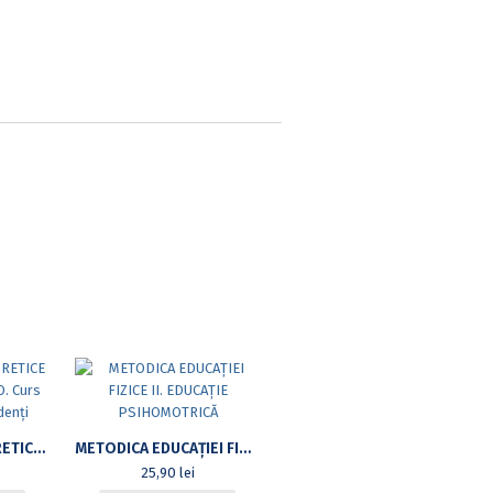
FUNDAMENTE TEORETICE ÎN PREDAREA TAE BO. CURS PRACTIC PENTRU STUDENȚI
METODICA EDUCAȚIEI FIZICE II. EDUCAȚIE PSIHOMOTRICĂ
25,90
lei