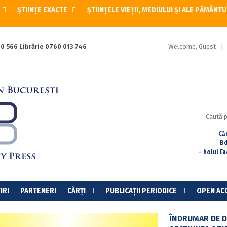
ȘTIINȚE EXACTE
ȘTIINȚELE VIEȚII, MEDIULUI ȘI ALE PĂMÂNTU
Welcome, Guest
0 566 Librărie 0760 013 746
Caută
după:
Căr
Bd
- holul F
IRI
PARTENERI
CĂRȚI
PUBLICAȚII PERIODICE
OPEN AC
ÎNDRUMAR DE D