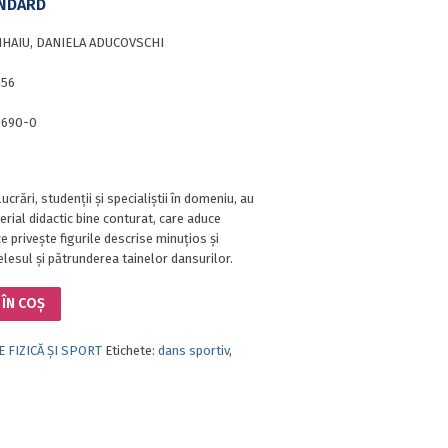
ANDARD
IHAIU, DANIELA ADUCOVSCHI
156
0690-0
lucrări, studenţii şi specialiştii în domeniu, au
erial didactic bine conturat, care aduce
e priveşte figurile descrise minuţios şi
elesul şi pătrunderea tainelor dansurilor.
ÎN COȘ
 FIZICĂ ȘI SPORT
Etichete:
dans sportiv
,