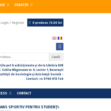
LUI
COLECȚII
Login / Register
0 produse /
0,00
lei
Caută
țile pot fi achiziționate și de la Librăria EUB
. Schitu Măgureanu nr. 9, sector 1, București
acultății de Sociologie și Asistență Socială -
Contact:
+4 0760 013 746
CESS
CONTACT
ANS SPORTIV PENTRU STUDENŢI.