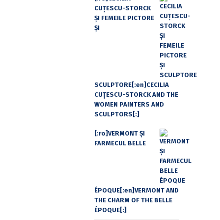
CUŢESCU-STORCK
ŞI FEMEILE PICTORE
ŞI
SCULPTORE[:en]CECILIA
CUŢESCU-STORCK AND THE
WOMEN PAINTERS AND
SCULPTORS[:]
[:ro]VERMONT ȘI
FARMECUL BELLE
ÉPOQUE[:en]VERMONT AND
THE CHARM OF THE BELLE
ÉPOQUE[:]