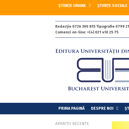
ȘTIINȚE UMANE
ȘTIINȚE SOCIALE
Redacție 0726 390 815 Tipografie 0799 21
Comenzi on-line: +(4) 021 410 25 75
PRIMA PAGINĂ
DESPRE NOI
ȘT
APARIȚII RECENTE