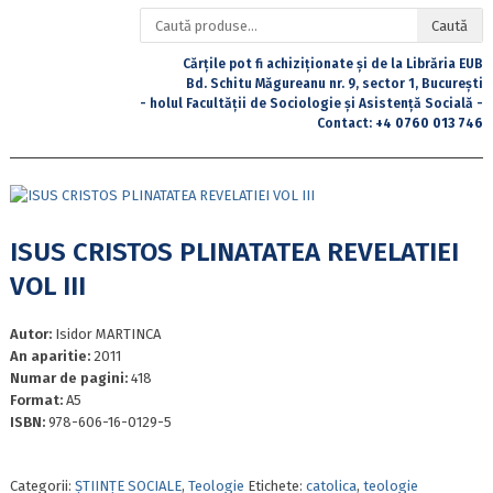
Caută
Caută
după:
Cărțile pot fi achiziționate și de la Librăria EUB
Bd. Schitu Măgureanu nr. 9, sector 1, București
- holul Facultății de Sociologie și Asistență Socială -
Contact:
+4 0760 013 746
ISUS CRISTOS PLINATATEA REVELATIEI
VOL III
Autor:
Isidor MARTINCA
An aparitie:
2011
Numar de pagini:
418
Format:
A5
ISBN:
978-606-16-0129-5
Categorii:
ȘTIINȚE SOCIALE
,
Teologie
Etichete:
catolica
,
teologie