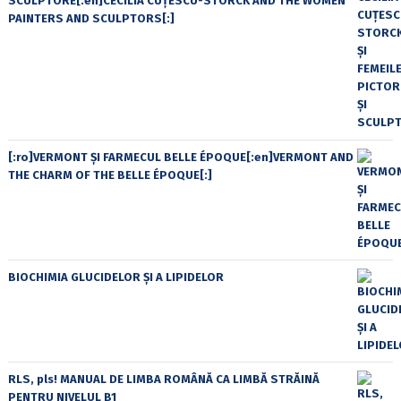
SCULPTORE[:en]CECILIA CUŢESCU-STORCK AND THE WOMEN
PAINTERS AND SCULPTORS[:]
[:ro]VERMONT ȘI FARMECUL BELLE ÉPOQUE[:en]VERMONT AND
THE CHARM OF THE BELLE ÉPOQUE[:]
BIOCHIMIA GLUCIDELOR ȘI A LIPIDELOR
RLS, pls! MANUAL DE LIMBA ROMÂNĂ CA LIMBĂ STRĂINĂ
PENTRU NIVELUL B1