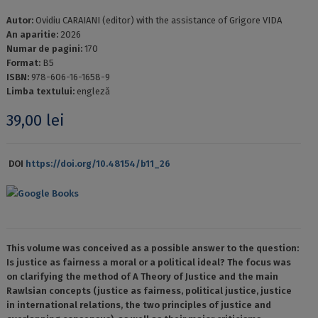
Autor:
Ovidiu CARAIANI (editor) with the assistance of Grigore VIDA
An aparitie:
2026
Numar de pagini:
170
Format:
B5
ISBN:
978-606-16-1658-9
Limba textului:
engleză
39,00
lei
DOI
https://doi.org/10.48154/b11_26
Google Books
This volume was conceived as a possible answer to the question:
Is justice as fairness a moral or a political ideal? The focus was
on clarifying the method of A Theory of Justice and the main
Rawlsian concepts (justice as fairness, political justice, justice
in international relations, the two principles of justice and