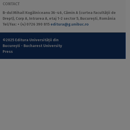
CONTACT
B-dul Mihail Kogălniceanu 36-46, Cămin A (curtea Facultății de
Drept), Corp A, Intrarea A, etaj 1-2 sector 5, București, România
Tel/Fax: + (4) 0726 390 815
editura@g.unibuc.ro
©2025 Editura Universității din
București - Bucharest University
Press