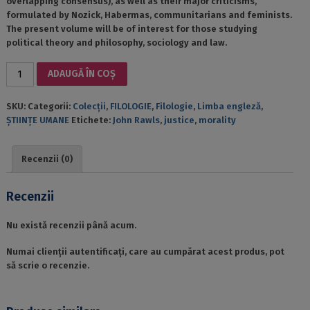
overlapping consensus), as well as their major criticisms,
formulated by Nozick, Habermas, communitarians and feminists.
The present volume will be of interest for those studying
political theory and philosophy, sociology and law.
Cantitate
ADAUGĂ ÎN COȘ
JUSTICE
OR
SKU:
Categorii:
Colecții
,
FILOLOGIE
,
Filologie
,
Limba engleză
,
MORALITY?
ȘTIINȚE UMANE
Etichete:
John Rawls
,
justice
,
morality
A
READER
ON
Recenzii (0)
JOHN
RAWLS’S
CONCEPTION
Recenzii
OF
JUSTICE
Nu există recenzii până acum.
Numai clienții autentificați, care au cumpărat acest produs, pot
să scrie o recenzie.