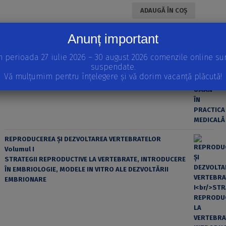
ADAUGĂ ÎN COȘ
Anunț important
APARIȚII RECENTE
EROAREA ȘI FACTORUL UMAN ÎN PRACTICA MEDICALĂ
n perioada 27 iulie 2026 – 30 august 2026 comenzile online su
suspendate.
Vă mulțumim pentru înțelegere și vă dorim vacanță plăcută!
REPRODUCEREA ȘI DEZVOLTAREA VERTEBRATELOR
Volumul I
STRATEGII REPRODUCTIVE LA VERTEBRATE, INTRODUCERE
ÎN EMBRIOLOGIE, MODELE IN VITRO ALE DEZVOLTĂRII
EMBRIONARE