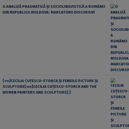
O ANALIZĂ PRAGMATICĂ ȘI SOCIOLINGVISTICĂ A ROMÂNEI
DIN REPUBLICA MOLDOVA: MARCATORII DISCURSIVI
[:ro]CECILIA CUŢESCU-STORCK ŞI FEMEILE PICTORE ŞI
SCULPTORE[:en]CECILIA CUŢESCU-STORCK AND THE
WOMEN PAINTERS AND SCULPTORS[:]