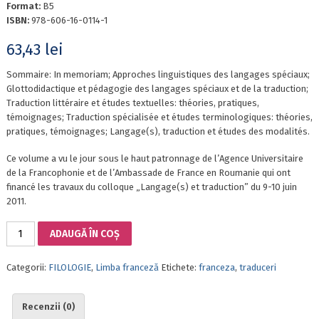
Format:
B5
ISBN:
978-606-16-0114-1
63,43
lei
Sommaire: In memoriam; Approches linguistiques des langages spéciaux;
Glottodidactique et pédagogie des langages spéciaux et de la traduction;
Traduction littéraire et études textuelles: théories, pratiques,
témoignages; Traduction spécialisée et études terminologiques: théories,
pratiques, témoignages; Langage(s), traduction et études des modalités.
Ce volume a vu le jour sous le haut patronnage de l’Agence Universitaire
de la Francophonie et de l’Ambassade de France en Roumanie qui ont
financé les travaux du colloque „Langage(s) et traduction” du 9-10 juin
2011.
Cantitate
ADAUGĂ ÎN COȘ
LANGAGE(S)
ET
Categorii:
FILOLOGIE
,
Limba franceză
Etichete:
franceza
,
traduceri
TRADUCTION
Recenzii (0)