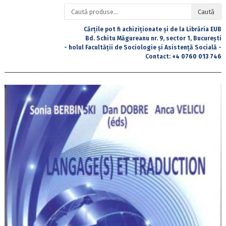
Caută
Caută
după:
Cărțile pot fi achiziționate și de la Librăria EUB
Bd. Schitu Măgureanu nr. 9, sector 1, București
- holul Facultății de Sociologie și Asistență Socială -
Contact:
+4 0760 013 746