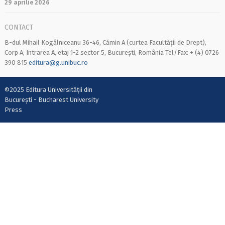
29 aprilie 2026
CONTACT
B-dul Mihail Kogălniceanu 36-46, Cămin A (curtea Facultății de Drept),
Corp A, Intrarea A, etaj 1-2 sector 5, București, România Tel/Fax: + (4) 0726
390 815
editura@g.unibuc.ro
©2025 Editura Universității din
București - Bucharest University
Press